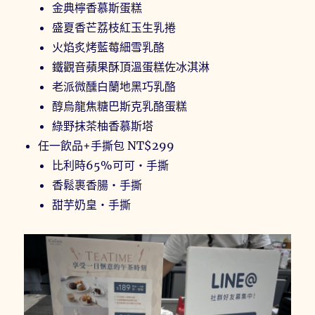
金典檸香慕斯蛋糕
盛夏香芒荔枝紅玉生乳捲
火焰炙烤藍莓細雪乳酪
鐵觀音蘋果酥頂溫蛋糕佐冰淇淋
老派微醺白蘭地黑巧乳酪
醇烏龍焦糖巴斯克乳酪蛋糕
綠野抹茶柚香慕斯塔
任一飲品+手撕包 NT$299
比利時65%可可・手撕
香鬆裹香腸・手撕
甜芋奶皇・手撕