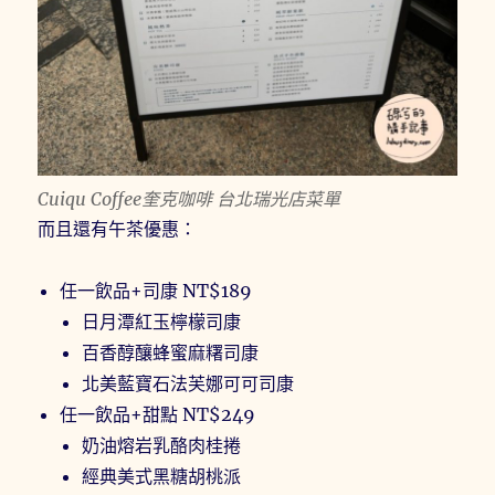
Cuiqu Coffee奎克咖啡 台北瑞光店菜單
而且還有午茶優惠：
任一飲品+司康 NT$189
日月潭紅玉檸檬司康
百香醇釀蜂蜜麻糬司康
北美藍寶石法芙娜可可司康
任一飲品+甜點 NT$249
奶油熔岩乳酪肉桂捲
經典美式黑糖胡桃派