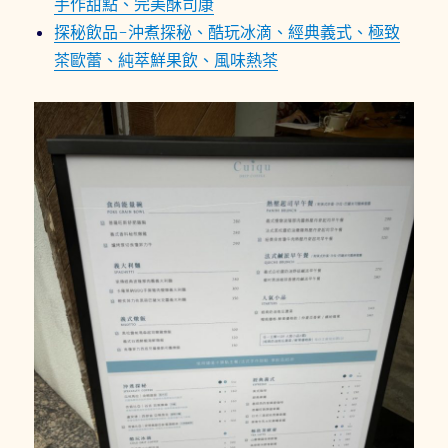
手作甜點、完美酥司康
探秘飲品-沖煮探秘、酷玩冰滴、經典義式、極致
茶歐蕾、純萃鮮果飲、風味熱茶