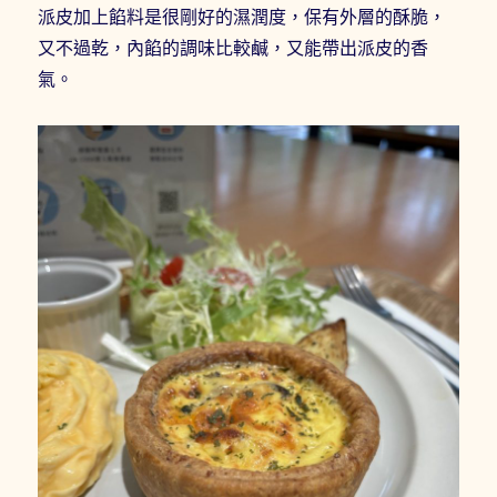
派皮加上餡料是很剛好的濕潤度，保有外層的酥脆，
又不過乾，內餡的調味比較鹹，又能帶出派皮的香
氣。