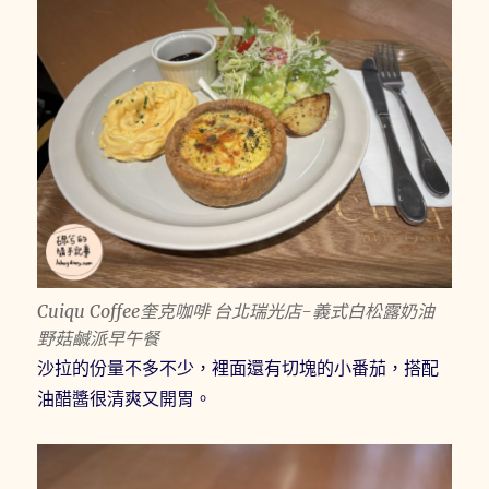
Cuiqu Coffee奎克咖啡 台北瑞光店-義式白松露奶油
野菇鹹派早午餐
沙拉的份量不多不少，裡面還有切塊的小番茄，搭配
油醋醬很清爽又開胃。