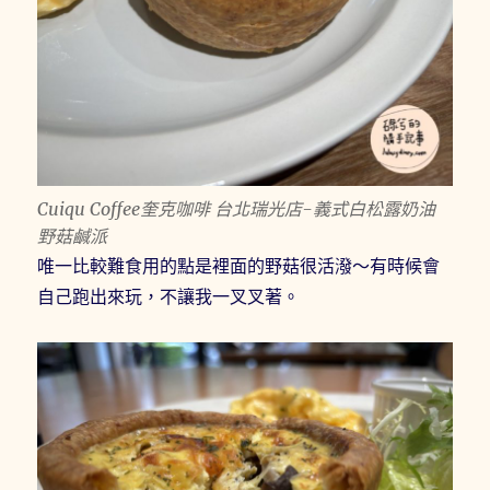
Cuiqu Coffee奎克咖啡 台北瑞光店-義式白松露奶油
野菇鹹派
唯一比較難食用的點是裡面的野菇很活潑～有時候會
自己跑出來玩，不讓我一叉叉著。