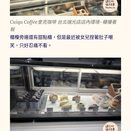
Cuiqu Coffee奎克咖啡 台北瑞光店店內環境-櫃檯看
板
櫃檯旁邊還有甜點櫃，但是最近被女兒捏著肚子嘲
笑，只好忍痛不看。