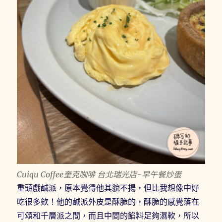
Cuiqu Coffee奎克咖啡 台北瑞光店-早午餐炒蛋
重頭戲鹹派，原本覺得他其貌不揚，但比我想像中好
吃很多欸！他的鹹派外皮是酥脆的，酥脆的感覺落在
可頌和千層派之間，而且中間的餡料足夠濕軟，所以