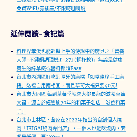
免費WiFi/有插座/不限時咖啡廳
延伸閱讀-食記篇
料理界笨蛋也能輕鬆上手的傳說中的廚具之「營養
大師-不鏽鋼調理機T-271 (鋼杯款)」無論是健康
養生的綠拿鐵或醬料都超Easy
台北市內湖區好吃到彈牙的麻糬「如糬佳珍手工麻
糬」送禮自用兩相宜，而且草莓大福只要40元!
台北市大同區 每到草莓季就會大排長龍的滋養草莓
大福，源自於經營逾70年的和菓子名店「滋養和菓
子」
台北市士林區，全家在2022年推出的自創個人燒
肉「IKIGAI燒肉專門店」，一個人也能吃燒肉，套
餐最低價只要280元！