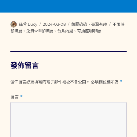
作
發
分
標
碌兮 Lucy
2024-03-08
飢腸碌碌
、
臺灣有趣
不限時
者
佈
類
籤
咖啡廳
、
免費wifi咖啡廳
、
台北內湖
、
有插座咖啡廳
日
期:
發佈留言
發佈留言必須填寫的電子郵件地址不會公開。
必填欄位標示為
*
留言
*