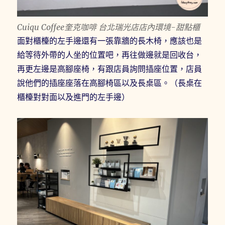
Cuiqu Coffee奎克咖啡 台北瑞光店店內環境-甜點櫃
面對櫃檯的左手邊還有一張靠牆的長木椅，應該也是
給等待外帶的人坐的位置吧，再往做邊就是回收台，
再更左邊是高腳座椅，有跟店員詢問插座位置，店員
說他們的插座座落在高腳椅區以及長桌區。（長桌在
櫃檯對對面以及進門的左手邊）