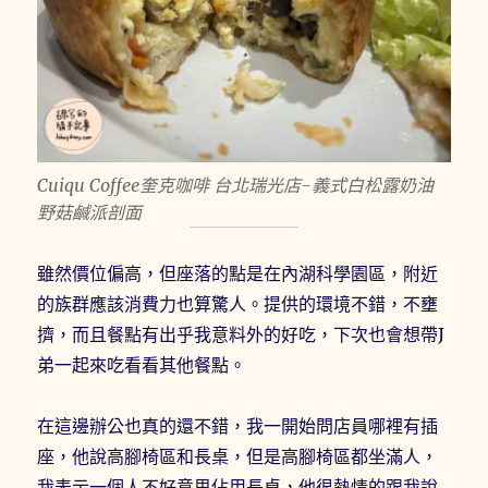
Cuiqu Coffee奎克咖啡 台北瑞光店-義式白松露奶油
野菇鹹派剖面
雖然價位偏高，但座落的點是在內湖科學園區，附近
的族群應該消費力也算驚人。提供的環境不錯，不壅
擠，而且餐點有出乎我意料外的好吃，下次也會想帶J
弟一起來吃看看其他餐點。
在這邊辦公也真的還不錯，我一開始問店員哪裡有插
座，他說高腳椅區和長桌，但是高腳椅區都坐滿人，
我表示一個人不好意思佔用長桌，他很熱情的跟我說