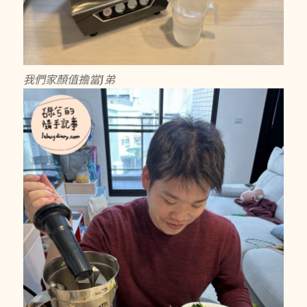
我們家顏值擔當J弟