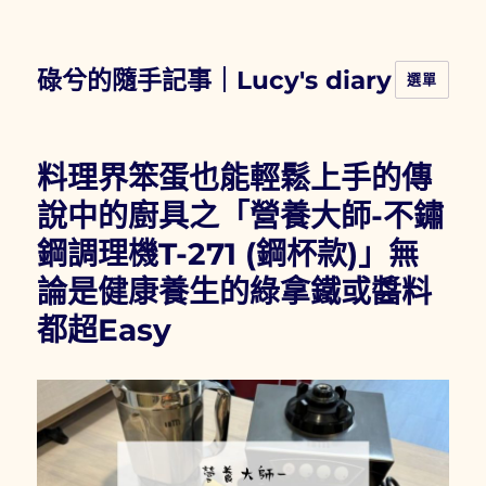
碌兮的隨手記事｜Lucy's diary
選單
料理界笨蛋也能輕鬆上手的傳
說中的廚具之「營養大師-不鏽
鋼調理機T-271 (鋼杯款)」無
論是健康養生的綠拿鐵或醬料
都超Easy