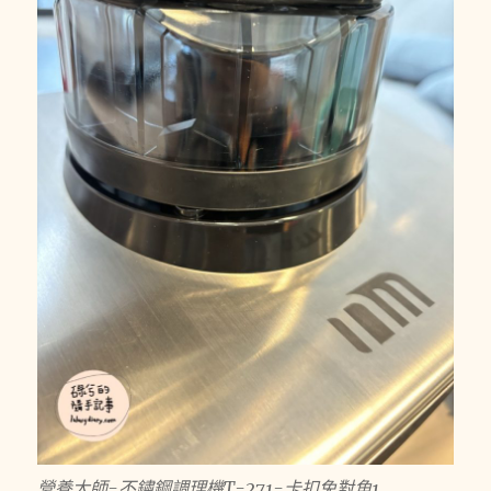
營養大師-不鏽鋼調理機T-271-卡扣免對角1