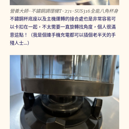
營養大師-不鏽鋼調理機T-271-SUS316全能八角杯身
不鏽鋼杯底座以及主機運轉的接合處也是非常容易可
以卡扣在一起，不太需要一直旋轉找角度，個人很滿
意這點！（我是個連手機充電都可以插個老半天的手
殘人士…）