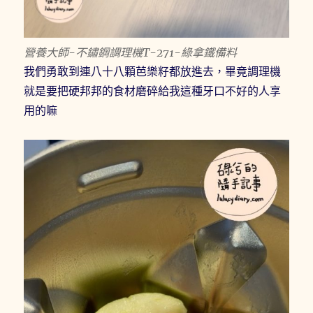
營養大師-不鏽鋼調理機T-271-綠拿鐵備料
我們勇敢到連八十八顆芭樂籽都放進去，畢竟調理機
就是要把硬邦邦的食材磨碎給我這種牙口不好的人享
用的嘛