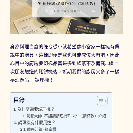
身為料理白癡的碌兮從小就希望像小當家一樣擁有傳
說中的廚具，這樣即便是我也可能成位大廚吧，因此
心目中的廚房夢幻逸品真是多到族繁不及備載…繼上
次朋友贈送的鬆餅機後，近期我們的廚房又多了一樣
夢幻逸品—調理機！
目錄
為什麼需要調理機？
營養大師-不鏽鋼調理機T-271（鋼杯款）介紹
調理機有什麼用途？
蔬果汁篇-綠拿鐵