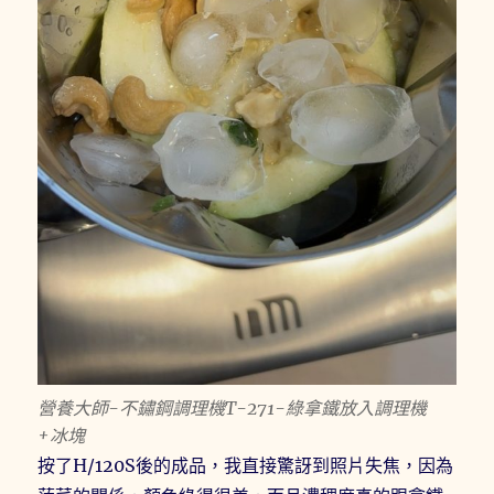
營養大師-不鏽鋼調理機T-271-綠拿鐵放入調理機
+冰塊
按了H/120S後的成品，我直接驚訝到照片失焦，因為