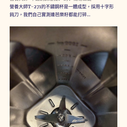
營養大師T-271的不鏽鋼杯是一體成型，採用十字形
鈍刀，我們自己實測連芭樂籽都能打碎…