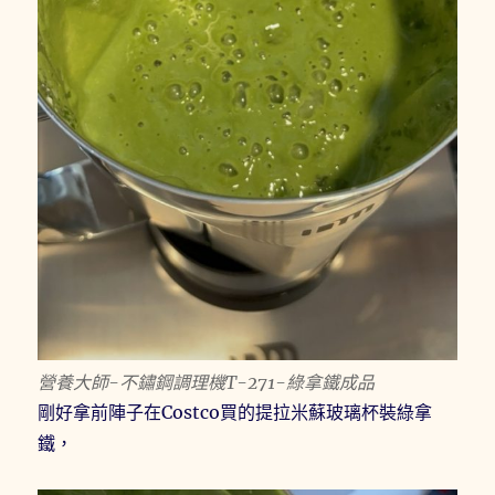
營養大師-不鏽鋼調理機T-271-綠拿鐵成品
剛好拿前陣子在Costco買的提拉米蘇玻璃杯裝綠拿
鐵，