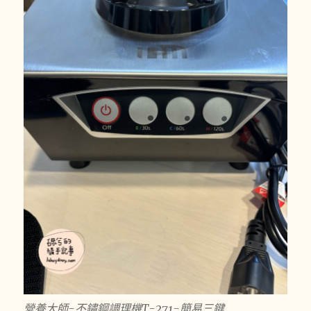
營養大師-不鏽鋼調理機T-271-簡易三鍵