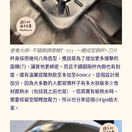
營養大師-不鏽鋼調理機T-271-一體成型鋼杯+刀片
杯身採用幾何八角造型，應該是為了增加更多撞擊的
面積(?)，讓質地更綿密。而且不鏽鋼剛杯內側也有刻
度，還有溫馨提醒熱飲至多加至600c.c，這個設計很
加分，因為大多數的人都習慣杯子有多大就裝多少食
材跟熱水（包括我之前也是），但其實有裝熱水時，
需要保留空間釋放壓力，所以也分享這個小tips給大
家。