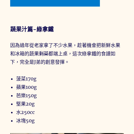
蔬果汁篇-綠拿鐵
因為過年從老家拿了不少水果，趁著機會把新鮮水果
和冰箱的蔬果
剩菜
都端上桌，這次綠拿鐵的食譜如
下，完全是J弟的創意發揮。
菠菜170g
蘋果100g
芭樂150g
堅果20g
水250cc
冰塊50g