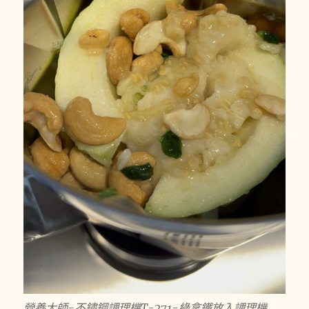
營養大師-不鏽鋼調理機T-271-綠拿鐵放入調理機