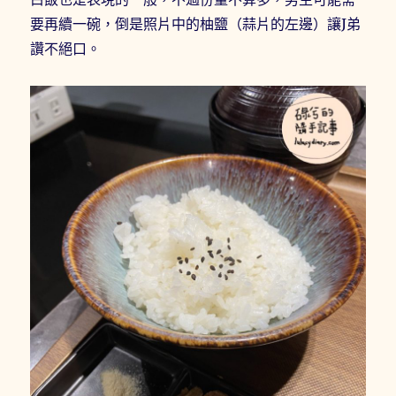
要再續一碗，倒是照片中的柚鹽（蒜片的左邊）讓J弟
讚不絕口。