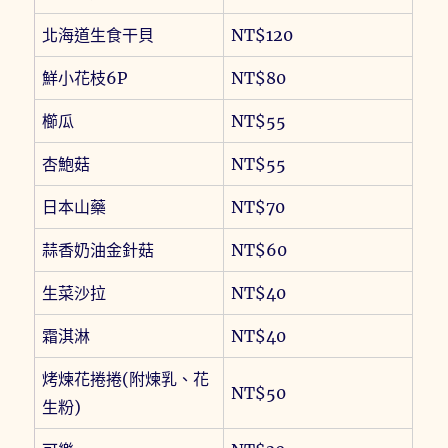
北海道生食干貝
NT$120
鮮小花枝6P
NT$80
櫛瓜
NT$55
杏鮑菇
NT$55
日本山藥
NT$70
蒜香奶油金針菇
NT$60
生菜沙拉
NT$40
霜淇淋
NT$40
烤煉花捲捲(附煉乳、花
NT$50
生粉)