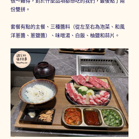
很～難得，對於什麼品項都想吃的我們，最後點了兩
份雙拼。
套餐有點的主餐、三種醬料（從左至右為泡菜、和風
洋蔥醬、蔥鹽醬）、味噌湯、白飯、柚鹽和蒜片。