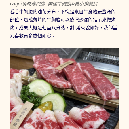
ikigai燒肉專門店-美國牛胸腹&肩小排雙拼
看看牛胸腹的油花分布，不愧是來自牛身體最豐滿的
部位，切成薄片的牛胸腹可以依照沙漏的指示來做烘
烤，成果大概是七至八分熟，對J弟來說剛好，我的話
到喜歡再多放個兩秒。