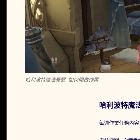
大
改
版
如
何
有
效
完
成
作
業
(含
哈利波特魔法覺醒-如何開啟作業
協
作
任
務
哈利波特魔
教
學)〉
每週作業任務內容