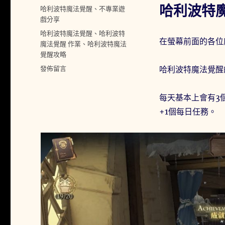
佈
哈利波特
分
哈利波特魔法覺醒
、
不專業遊
日
類
戲分享
期:
標
哈利波特魔法覺醒
、
哈利波特
在螢幕前面的各位
籤
魔法覺醒 作業
、
哈利波特魔法
覺醒攻略
在
發佈留言
哈利波特魔法覺醒
〈哈
利
每天基本上會有3
波
特
+1個每日任務。
魔
法
覺
醒
12
月
「作
業」
系
統