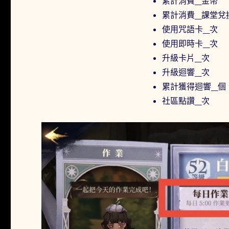
累計消費_金幣
累計消費_課堂兌
使用咒語卡_次
使用即時卡_次
升級卡片_次
升級迴響_次
累計獲得迴響_個
社區點讚_次