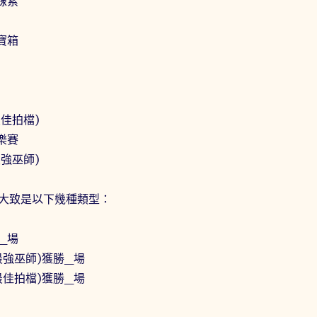
線索
寶箱
佳拍檔)
樂賽
強巫師)
大致是以下幾種類型：
_場
最強巫師)獲勝_場
最佳拍檔)獲勝_場