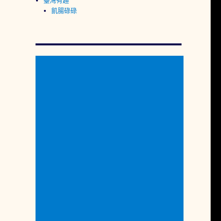
臺灣有趣
飢腸碌碌