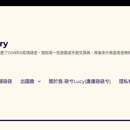
ry
歷了Covid19疫情肆虐，開始寫一些遊戲或手遊兌換碼，再後來升格當爸爸
腸碌碌
出國趣
關於我-碌兮Lucy(庸庸碌碌兮)
隱私權