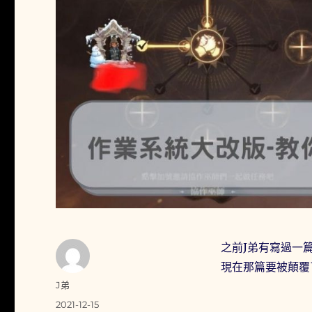
之前J弟有寫過一篇
現在那篇要被顛覆
作
J弟
者
發
2021-12-15