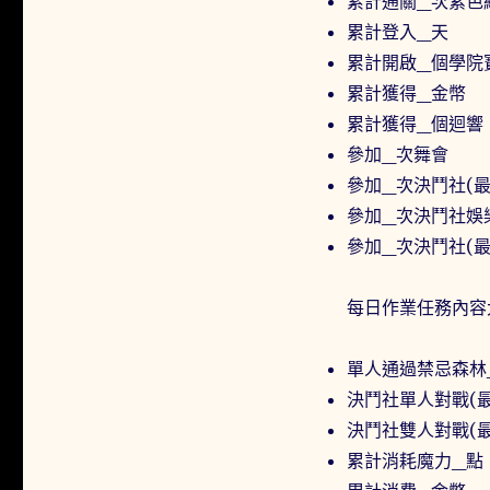
累計通關_次紫色
累計登入_天
累計開啟_個學院
累計獲得_金幣
累計獲得_個迴響
參加_次舞會
參加_次決鬥社(最
參加_次決鬥社娛
參加_次決鬥社(最
每日作業任務內容
單人通過禁忌森林
決鬥社單人對戰(
決鬥社雙人對戰(
累計消耗魔力_點