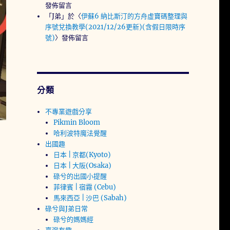
發佈留言
「
J弟
」於〈
伊蘇6 納比斯汀的方舟虛寶碼整理與
序號兌換教學(2021/12/26更新)(含假日限時序
號)
〉發佈留言
分類
不專業遊戲分享
Pikmin Bloom
哈利波特魔法覺醒
出國趣
日本 | 京都(Kyoto)
日本 | 大阪(Osaka)
碌兮的出國小提醒
菲律賓 | 宿霧 (Cebu)
馬來西亞 | 沙巴 (Sabah)
碌兮與J弟日常
碌兮的媽媽經