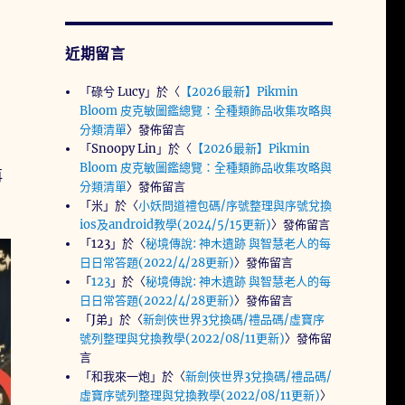
近期留言
「
碌兮 Lucy
」於〈
【2026最新】Pikmin
Bloom 皮克敏圖鑑總覽：全種類飾品收集攻略與
分類清單
〉發佈留言
「
Snoopy Lin
」於〈
【2026最新】Pikmin
Bloom 皮克敏圖鑑總覽：全種類飾品收集攻略與
再
分類清單
〉發佈留言
「
米
」於〈
小妖問道禮包碼/序號整理與序號兌換
ios及android教學(2024/5/15更新)
〉發佈留言
「
123
」於〈
秘境傳說: 神木遺跡 與智慧老人的每
日日常答題(2022/4/28更新)
〉發佈留言
「
123
」於〈
秘境傳說: 神木遺跡 與智慧老人的每
日日常答題(2022/4/28更新)
〉發佈留言
「
J弟
」於〈
新劍俠世界3兌換碼/禮品碼/虛寶序
號列整理與兌換教學(2022/08/11更新)
〉發佈留
言
「
和我來一炮
」於〈
新劍俠世界3兌換碼/禮品碼/
虛寶序號列整理與兌換教學(2022/08/11更新)
〉