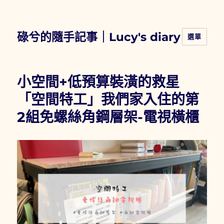
碌兮的隨手記事｜Lucy's diary
選單
小空間+低預算裝潢的救星
「空間特工」我們家入住的第
2組免螺絲角鋼層架-電視橫櫃