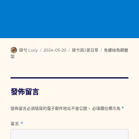
作
發
分
標
碌兮 Lucy
2024-05-20
碌兮與J弟日常
免螺絲角鋼層
者
佈
類
籤
架
日
期:
發佈留言
發佈留言必須填寫的電子郵件地址不會公開。
必填欄位標示為
*
留言
*