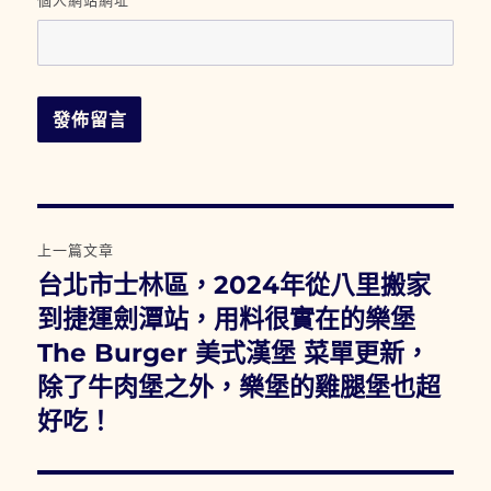
個人網站網址
文
上一篇文章
章
台北市士林區，2024年從八里搬家
上
一
到捷運劍潭站，用料很實在的樂堡
導
篇
The Burger 美式漢堡 菜單更新，
覽
文
除了牛肉堡之外，樂堡的雞腿堡也超
章:
好吃！