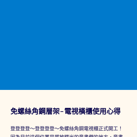
免螺絲角鋼層架-電視橫櫃使用心得
登登登登～登登登登～免螺絲角鋼電視櫃正式開工！
因為目前這個位置是擺放糯米的童書們的地方，童書