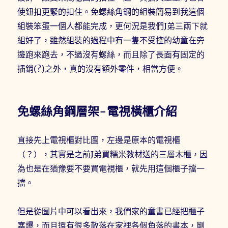
使鈕扣更緊的扣住。免螺絲角鋼的組裝簡易到我這個
組裝笨蛋一個人都能完成，更何況是我們J弟三兩下就
組好了，雖然組裝的過程中有一隻不受控的幼童在旁
邊跑來跑去，不過沒有螺絲，而且除了長面有固定的
插銷(?)之外，真的沒有額外零件，相當方便。
免螺絲角鋼層架-電視橫櫃介紹
直接先上電視櫃對比圖，左邊是原本的電視櫃
（？），其實是之前J弟買糯米教材送的三層木櫃，因
為也是在猶豫要不要買電視櫃，就先用這個櫃子擋一
擋。
但是從圖片中可以看出來，我們家的童書已經把櫃子
塞爆，而且還有很多散落在家裡各個角落的書本，剛