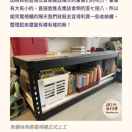
有大有小的，直接放進去應該會倒的歪七扭八，所以
組完電視櫃的隔天我們就殺去宜得利買一些收納櫃，
整理起來還蠻有模有樣的嘛！
免螺絲角鋼電視櫃正式上工