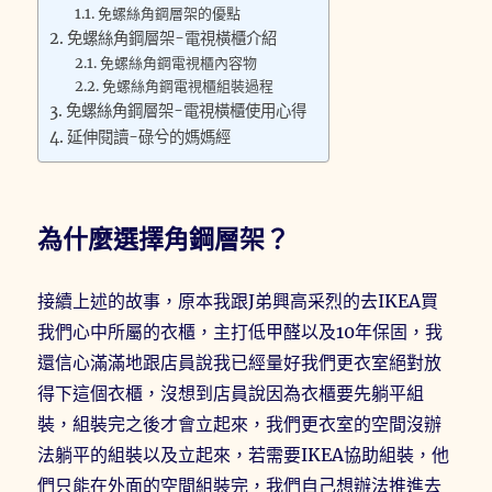
免螺絲角鋼層架的優點
免螺絲角鋼層架-電視橫櫃介紹
免螺絲角鋼電視櫃內容物
免螺絲角鋼電視櫃組裝過程
免螺絲角鋼層架-電視橫櫃使用心得
延伸閱讀-碌兮的媽媽經
為什麼選擇角鋼層架？
接續上述的故事，原本我跟J弟興高采烈的去IKEA買
我們心中所屬的衣櫃，主打低甲醛以及10年保固，我
還信心滿滿地跟店員說我已經量好我們更衣室絕對放
得下這個衣櫃，沒想到店員說因為衣櫃要先躺平組
裝，組裝完之後才會立起來，我們更衣室的空間沒辦
法躺平的組裝以及立起來，若需要IKEA協助組裝，他
們只能在外面的空間組裝完，我們自己想辦法推進去