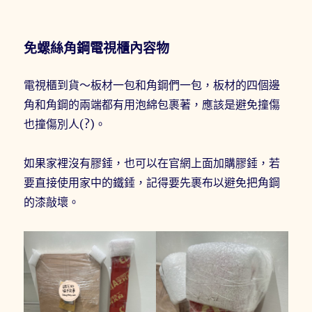
免螺絲角鋼電視櫃內容物
電視櫃到貨～板材一包和角鋼們一包，板材的四個邊
角和角鋼的兩端都有用泡綿包裹著，應該是避免撞傷
也撞傷別人(?)。
如果家裡沒有膠錘，也可以在官網上面加購膠錘，若
要直接使用家中的鐵錘，記得要先裹布以避免把角鋼
的漆敲壞。