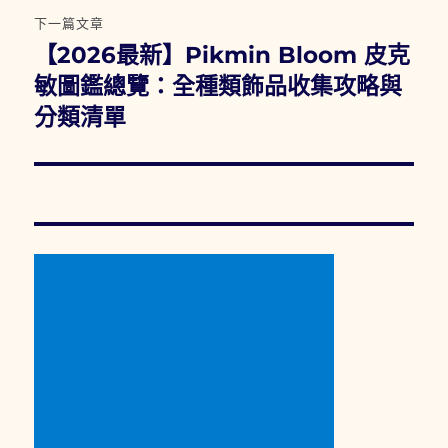
下一篇文章
【2026最新】Pikmin Bloom 皮克
下
一
敏圖鑑總覽：全種類飾品收集攻略與
篇
分類清單
文
章: