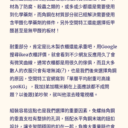
材為了防腐、殺蟲之類的，或多或少都還是需要使用
到化學藥劑，而角鋼在材質部分就已經解決需要使用
含甲醛化學藥劑的條件，另外空間特工還能選擇低甲
醛甚至是無甲醛的板材！
耐重部分，肯定是比木製衣櫃還能承重吧，用Google
搜尋ikea衣櫃評價，就會看到不少網友反應用久了會
有微笑曲線，通常衣櫃都是用很久的傢俱，而且大多
數人的衣服只會有增無減(?)，也是我們後來選擇角鋼
的原因，空間特工官網寫到「單層平均耐重可高達
500KG」，我加J弟加糯米躺在上面應該都不成問
題？以後跟J弟吵架，就叫他滾去睡電視櫃。
組裝容易這點也是我們選擇的重要因素，免螺絲角鋼
的垂直支柱有整排的孔洞，搭配水平角鋼末端的鈕扣
設計，讓支架間穩固的扣在一起，負擔大重量時也會