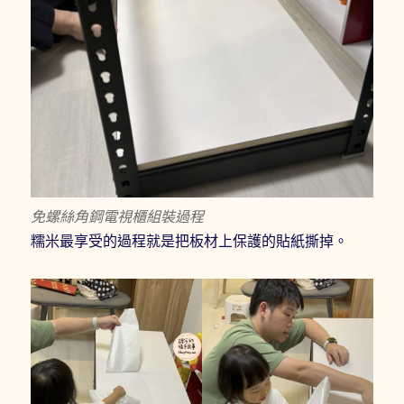
免螺絲角鋼電視櫃組裝過程
糯米最享受的過程就是把板材上保護的貼紙撕掉。