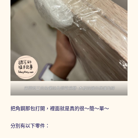
空間特工的免螺絲角鋼電視櫃-木板四邊的保護泡綿
把角鋼那包打開，裡面就是真的很～簡～單～
分別有以下零件：