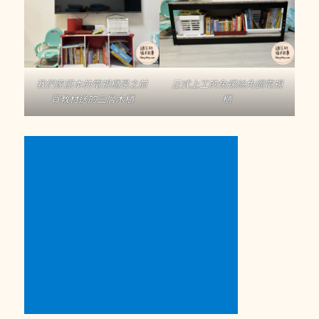
我們家原本的電視櫃是之前
正式上工的免螺絲角鋼電視
買教材送的三層木櫃
櫃