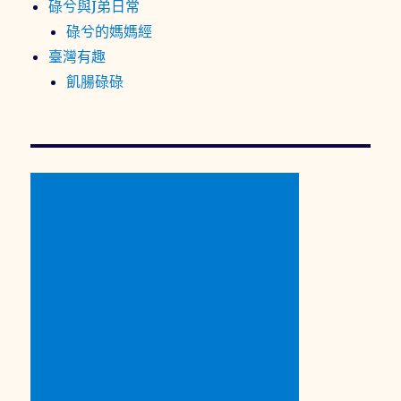
碌兮與J弟日常
碌兮的媽媽經
臺灣有趣
飢腸碌碌