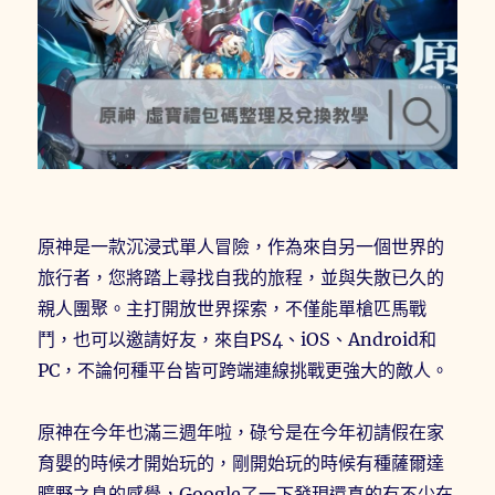
遊
戲
卡
帶
活
動
全
攻
略〉
原神是一款沉浸式單人冒險，作為來自另一個世界的
旅行者，您將踏上尋找自我的旅程，並與失散已久的
親人團聚。主打開放世界探索，不僅能單槍匹馬戰
鬥，也可以邀請好友，來自PS4、iOS、Android和
PC，不論何種平台皆可跨端連線挑戰更強大的敵人。
原神在今年也滿三週年啦，碌兮是在今年初請假在家
育嬰的時候才開始玩的，剛開始玩的時候有種薩爾達
曠野之息的感覺，Google了一下發現還真的有不少在