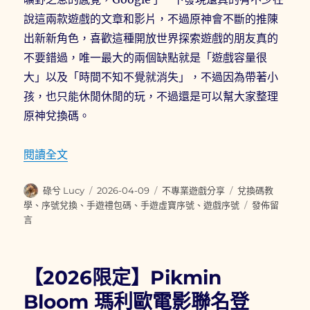
說這兩款遊戲的文章和影片，不過原神會不斷的推陳
出新新角色，喜歡這種開放世界探索遊戲的朋友真的
不要錯過，唯一最大的兩個缺點就是「遊戲容量很
大」以及「時間不知不覺就消失」，不過因為帶著小
孩，也只能休閒休閒的玩，不過還是可以幫大家整理
原神兌換碼。
〈原神兌換碼/禮包碼/序號整理與序號兌換教學(20
閱讀全文
作
發
分
標
碌兮 Lucy
2026-04-09
不專業遊戲分享
兌換碼教
者
佈
類
籤
在
學
、
序號兌換
、
手遊禮包碼
、
手遊虛寶序號
、
遊戲序號
發佈留
日
〈原
言
期:
神
兌
換
【2026限定】Pikmin
碼/
禮
Bloom 瑪利歐電影聯名登
包