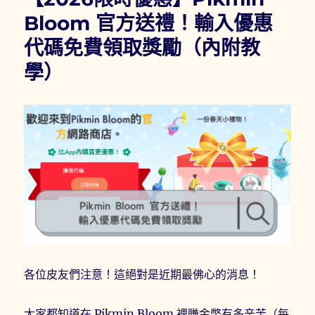
Bloom
Bloom 官方送禮！輸入優惠
瑪
代碼免費領取獎勵（內附教
利
歐
學）
電
影
聯
名
登
場！
教
你
用
「每
日
回
顧」
刷
各位皮友們注意！這絕對是近期最佛心的消息！
出
電
影
大家都知道在 Pikmin Bloom 裡賺金幣有多辛苦（每