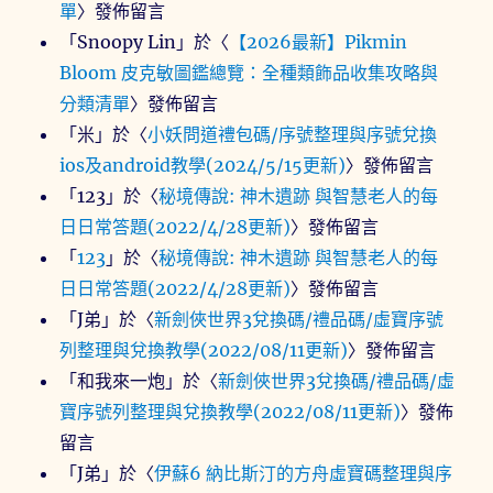
單
〉發佈留言
「
Snoopy Lin
」於〈
【2026最新】Pikmin
Bloom 皮克敏圖鑑總覽：全種類飾品收集攻略與
分類清單
〉發佈留言
「
米
」於〈
小妖問道禮包碼/序號整理與序號兌換
ios及android教學(2024/5/15更新)
〉發佈留言
「
123
」於〈
秘境傳說: 神木遺跡 與智慧老人的每
日日常答題(2022/4/28更新)
〉發佈留言
「
123
」於〈
秘境傳說: 神木遺跡 與智慧老人的每
日日常答題(2022/4/28更新)
〉發佈留言
「
J弟
」於〈
新劍俠世界3兌換碼/禮品碼/虛寶序號
列整理與兌換教學(2022/08/11更新)
〉發佈留言
「
和我來一炮
」於〈
新劍俠世界3兌換碼/禮品碼/虛
寶序號列整理與兌換教學(2022/08/11更新)
〉發佈
留言
「
J弟
」於〈
伊蘇6 納比斯汀的方舟虛寶碼整理與序