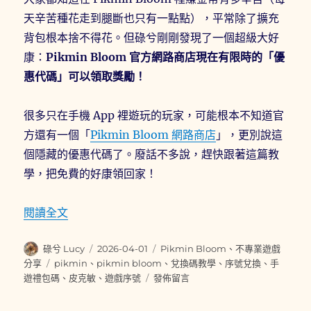
院
天辛苦種花走到腿斷也只有一點點），平常除了擴充
花
背包根本捨不得花。但碌兮剛剛發現了一個超級大好
苗〉
康：
Pikmin Bloom 官方網路商店現在有限時的「優
惠代碼」可以領取獎勵！
很多只在手機 App 裡遊玩的玩家，可能根本不知道官
方還有一個「
Pikmin Bloom 網路商店
」，更別說這
個隱藏的優惠代碼了。廢話不多說，趕快跟著這篇教
學，把免費的好康領回家！
〈【2026限時優惠】Pikmin Bloom 官
閱讀全文
作
發
分
碌兮 Lucy
2026-04-01
Pikmin Bloom
、
不專業遊戲
者
佈
類
標
分享
pikmin
、
pikmin bloom
、
兌換碼教學
、
序號兌換
、
手
日
籤
在
遊禮包碼
、
皮克敏
、
遊戲序號
發佈留言
期:
〈【2026
限