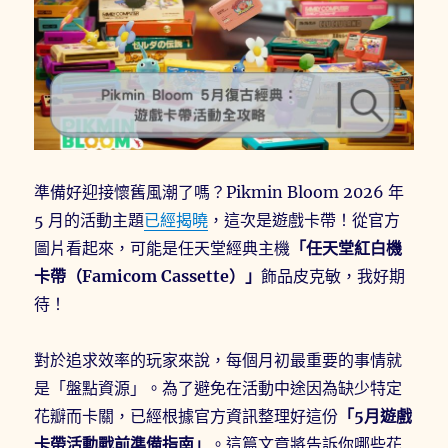
花
冠
任
務
清
單
與
花
瓣
準備好迎接懷舊風潮了嗎？Pikmin Bloom 2026 年
控
管
5 月的活動主題
已經揭曉
，這次是遊戲卡帶！從官方
指
圖片看起來，可能是任天堂經典主機
「任天堂紅白機
南〉
卡帶（Famicom Cassette）」
飾品皮克敏，我好期
待！
對於追求效率的玩家來說，每個月初最重要的事情就
是「盤點資源」。為了避免在活動中途因為缺少特定
花瓣而卡關，已經根據官方資訊整理好這份
「5月遊戲
卡帶活動戰前準備指南」
。這篇文章將告訴你哪些花