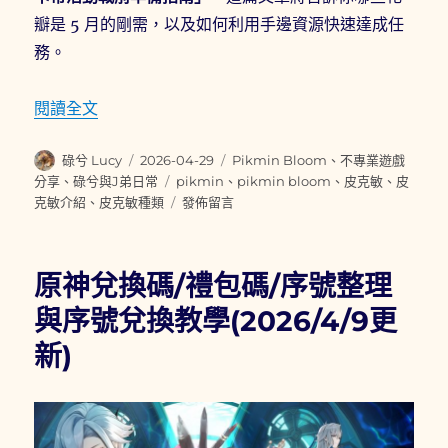
瓣是 5 月的剛需，以及如何利用手邊資源快速達成任
務。
〈【2026攻略】Pikmin Bloom 5月復古經
閱讀全文
作
發
分
碌兮 Lucy
2026-04-29
Pikmin Bloom
、
不專業遊戲
者
佈
類
標
分享
、
碌兮與J弟日常
pikmin
、
pikmin bloom
、
皮克敏
、
皮
日
籤
在
克敏介紹
、
皮克敏種類
發佈留言
期:
〈【2026
攻
略】
原神兌換碼/禮包碼/序號整理
Pikmin
Bloom
與序號兌換教學(2026/4/9更
5
新)
月
復
古
經
典：