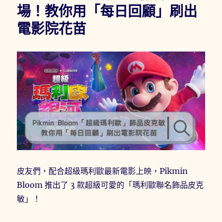
場！教你用「每日回顧」刷出
碼/
序
電影院花苗
號
整
理
與
序
號
兌
換
教
學
(2026/4/9
更
新)〉
皮友們，配合超級瑪利歐最新電影上映，Pikmin
Bloom 推出了 3 款超級可愛的「瑪利歐聯名飾品皮克
敏」！