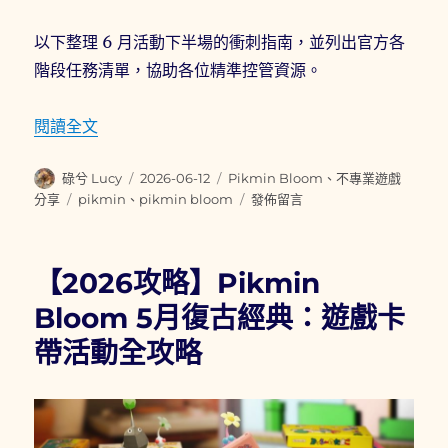
以下整理 6 月活動下半場的衝刺指南，並列出官方各
階段任務清單，協助各位精準控管資源。
〈【2026攻略】Pikmin Bloom 6月中場
閱讀全文
作
發
分
碌兮 Lucy
2026-06-12
Pikmin Bloom
、
不專業遊戲
者
佈
類
標
在
分享
pikmin
、
pikmin bloom
發佈留言
日
籤
〈【2026
期:
攻
略】
【2026攻略】Pikmin
Pikmin
Bloom
Bloom 5月復古經典：遊戲卡
6
帶活動全攻略
月
中
場
盤
點：