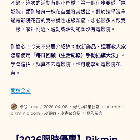
不過，這次的活動有個小門檻：第一個任務要從「電
影院」類別培育一株花苗並將其拔出。對於幾乎沒拿
過電影院花苗的我來說也超級頭痛，想必很多人跟我
一樣，家裡附近、通勤或活動範圍沒有電影院。
別擔心！今天不只要介紹這 3 款新飾品，還要教大家
怎麼使用
「每日回顧（生活紀錄）手動插旗大法」
。
學會這招，就算不去電影院，也可能拿到電影院花
苗。
〈【2026限定】Pikmin Bloom 瑪利歐
閱讀全文
作
發
分
標
碌兮 Lucy
2026-04-08
碌兮與J弟日常
pikmin
、
者
佈
類
籤
在
pikmin bloom
、
皮克敏
、
皮克敏介紹
發佈留言
日
〈【2026
期:
限
定】
【2026限時優惠】Pikmin
Pikmin