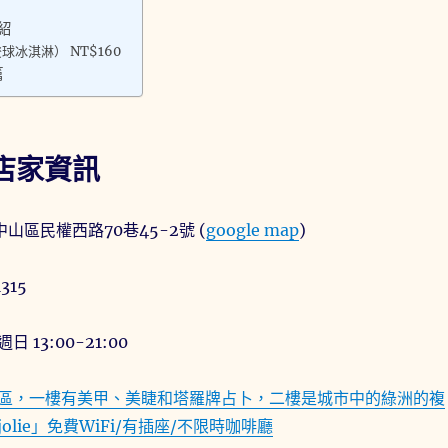
介紹
球冰淇淋） NT$160
篇
e店家資訊
山區民權西路70巷45-2號 (
google map
)
315
13:00-21:00
區，一樓有美甲、美睫和塔羅牌占卜，二樓是城市中的綠洲的複
lie」免費WiFi/有插座/不限時咖啡廳