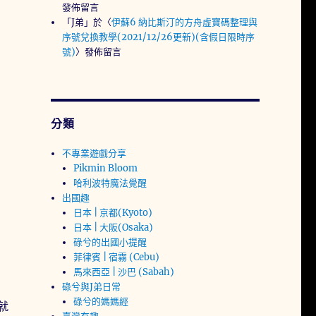
發佈留言
「
J弟
」於〈
伊蘇6 納比斯汀的方舟虛寶碼整理與
序號兌換教學(2021/12/26更新)(含假日限時序
號)
〉發佈留言
分類
不專業遊戲分享
Pikmin Bloom
哈利波特魔法覺醒
出國趣
日本 | 京都(Kyoto)
日本 | 大阪(Osaka)
碌兮的出國小提醒
菲律賓 | 宿霧 (Cebu)
馬來西亞 | 沙巴 (Sabah)
碌兮與J弟日常
碌兮的媽媽經
就