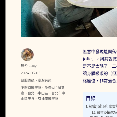
無意中發現這間落
jolie」，與
作
碌兮 Lucy
是不是太酷了！二
者
發
2024-03-05
讓身體暖暖的（但
佈
分
飢腸碌碌
、
臺灣有趣
格座位，非常適合
日
類
標
不限時咖啡廳
、
免費wifi咖啡
期:
籤
廳
、
台北市中山區
、
台北市中
目錄
山區美食
、
有插座咖啡廳
微蜜jolie店家資
微蜜jolie店