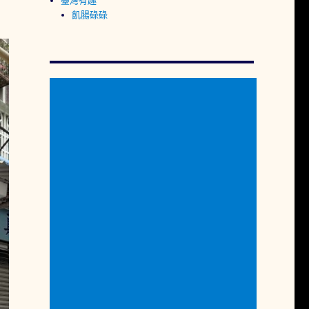
臺灣有趣
飢腸碌碌