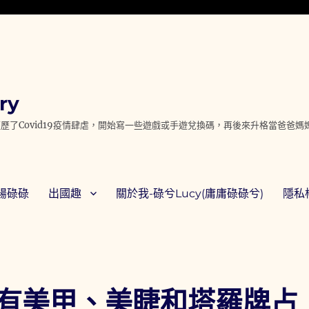
ry
歷了Covid19疫情肆虐，開始寫一些遊戲或手遊兌換碼，再後來升格當爸爸
腸碌碌
出國趣
關於我-碌兮Lucy(庸庸碌碌兮)
隱私權
有美甲、美睫和塔羅牌占