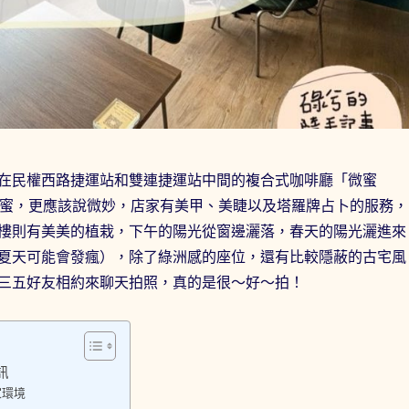
在民權西路捷運站和雙連捷運站中間的複合式咖啡廳「微蜜
其說微蜜，更應該說微妙，店家有美甲、美睫以及塔羅牌占卜的服務，
樓則有美美的植栽，下午的陽光從窗邊灑落，春天的陽光灑進來
夏天可能會發瘋），除了綠洲感的座位，還有比較隱蔽的古宅風
三五好友相約來聊天拍照，真的是很～好～拍！
訊
家環境