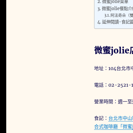
微蜜jolie菜單
微蜜jolie餐點
阿法奇朵（雙
延伸閱讀-食記
微蜜joli
地址：104台北市中
電話：02-2521-1
營業時間：週一至週日 
食記：
台北市中山
合式咖啡廳「微蜜jo