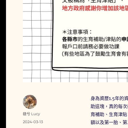
身為資歷1.5年
助這塊，真的每次
作
碌兮 Lucy
育補助、生育津貼
者
發
2024-03-13
額以及第一胎、第
佈