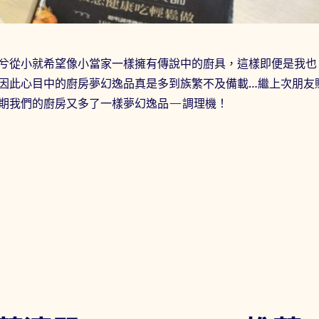
兮從小就希望像小當家一樣擁有傳說中的廚具，這樣即便是我也
因此心目中的廚房夢幻逸品真是多到族繁不及備載…繼上次朋友
期我們的廚房又多了一樣夢幻逸品—調理機！
笨蛋也能輕鬆上手的傳說中的廚具之「營養大師-不鏽鋼調理機T-2