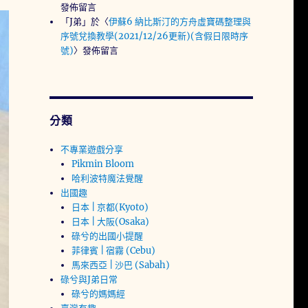
發佈留言
「
J弟
」於〈
伊蘇6 納比斯汀的方舟虛寶碼整理與
序號兌換教學(2021/12/26更新)(含假日限時序
號)
〉發佈留言
分類
不專業遊戲分享
Pikmin Bloom
哈利波特魔法覺醒
出國趣
日本 | 京都(Kyoto)
日本 | 大阪(Osaka)
碌兮的出國小提醒
菲律賓 | 宿霧 (Cebu)
馬來西亞 | 沙巴 (Sabah)
碌兮與J弟日常
碌兮的媽媽經