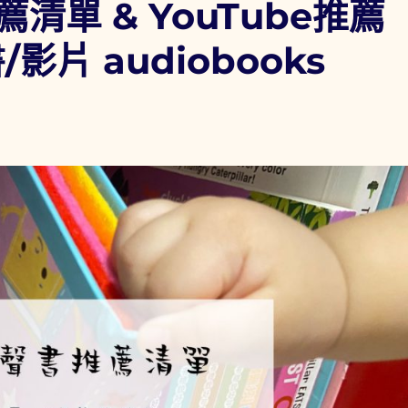
單 & YouTube推薦
片 audiobooks