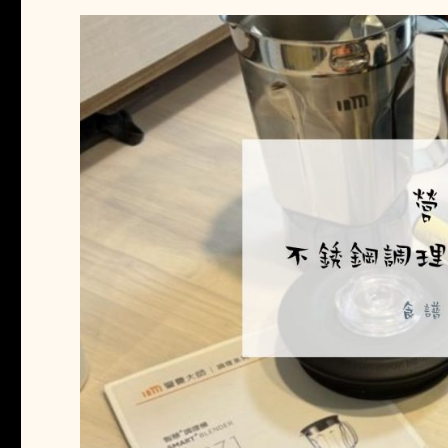
孩
的
身
分
證
開
頭
（報
戶
口）
決
定
小
孩
的
生
育
補
助
金
額〉