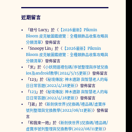
近期留言
「
碌兮 Lucy
」於〈
【2026最新】Pikmin
Bloom 皮克敏圖鑑總覽：全種類飾品收集攻略與
分類清單
〉發佈留言
報戶口）決定小孩的生育補助金額〉
「
Snoopy Lin
」於〈
【2026最新】Pikmin
Bloom 皮克敏圖鑑總覽：全種類飾品收集攻略與
分類清單
〉發佈留言
「
米
」於〈
小妖問道禮包碼/序號整理與序號兌換
ios及android教學(2024/5/15更新)
〉發佈留言
「
123
」於〈
秘境傳說: 神木遺跡 與智慧老人的每
日日常答題(2022/4/28更新)
〉發佈留言
「
123
」於〈
秘境傳說: 神木遺跡 與智慧老人的每
日日常答題(2022/4/28更新)
〉發佈留言
「
J弟
」於〈
新劍俠世界3兌換碼/禮品碼/虛寶序
號列整理與兌換教學(2022/08/11更新)
〉發佈留
言
「
和我來一炮
」於〈
新劍俠世界3兌換碼/禮品碼/
虛寶序號列整理與兌換教學(2022/08/11更新)
〉