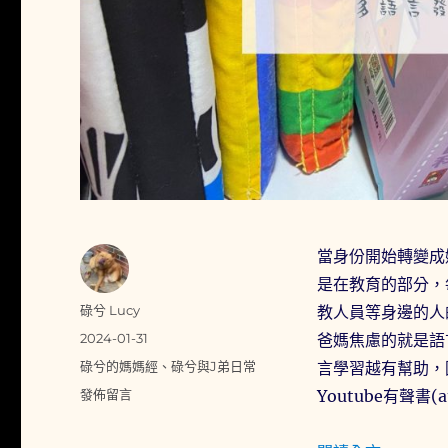
理
機
T-
271
(鋼
杯
款)」
無
論
是
健
康
當身份開始轉變成
養
生
是在教育的部分，
的
作
碌兮 Lucy
教人員等身邊的人
綠
者
發
2024-01-31
爸媽焦慮的就是語
拿
佈
分
鐵
碌兮的媽媽經
、
碌兮與J弟日常
言學習越有幫助，
日
類
或
在
發佈留言
Youtube有聲書
期:
醬
〈多
料
語