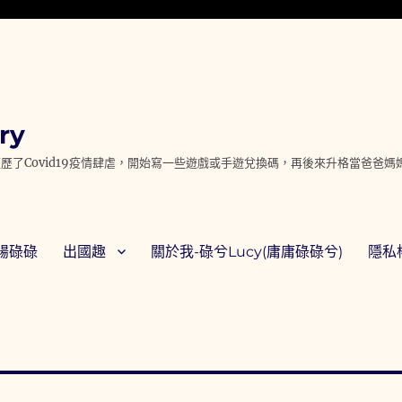
ry
歷了Covid19疫情肆虐，開始寫一些遊戲或手遊兌換碼，再後來升格當爸爸
腸碌碌
出國趣
關於我-碌兮Lucy(庸庸碌碌兮)
隱私權