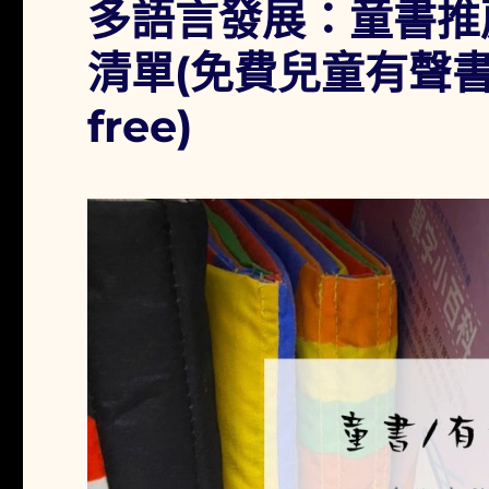
多語言發展：童書推薦清
能
輕
清單(免費兒童有聲書/影
鬆
上
free)
手
的
傳
說
中
的
廚
具
之
「營
養
大
師-
不
鏽
鋼
調