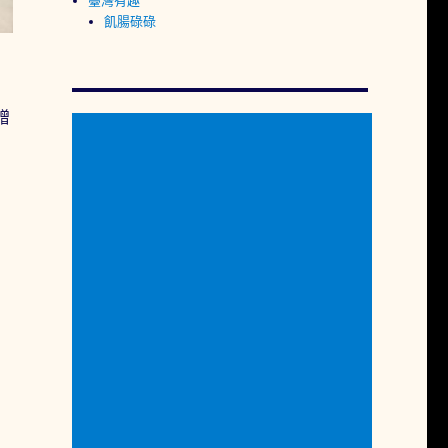
臺灣有趣
飢腸碌碌
贈
71 (鋼杯款)」無論是健康養生的綠拿鐵或醬料都超Easy〉