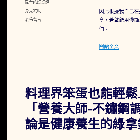
分
碌兮的媽媽經
日
類
標
育兒補助
因此根據我自己在
期:
籤
在
發佈留言
章，希望能用淺顯
〈育
們。
兒
補
助
〈育兒補
閱讀全文
大
全
1-
1
「生
育
料理界笨蛋也能輕鬆
補
助
「營養大師-不鏽鋼調理
篇
(北
台
論是健康養生的綠拿鐵
灣
篇)」：
小