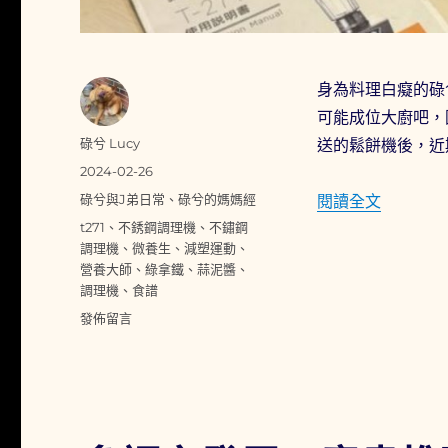
身為料理白癡的碌
可能成位大廚吧，
作
碌兮 Lucy
送的鬆餅機後，近
者
發
2024-02-26
佈
分
〈料理界
碌兮與J弟日常
、
碌兮的媽媽經
閱讀全文
日
類
標
t271
、
不銹鋼調理機
、
不鏽鋼
期:
籤
調理機
、
微養生
、
減塑運動
、
營養大師
、
綠拿鐵
、
蒜泥醬
、
調理機
、
食譜
在
發佈留言
〈料
理
界
笨
蛋
也