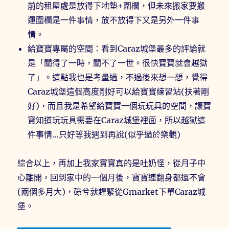
前的租屋處是放得下地墊+圍欄，但未來搬家要搬
運圍欄是一件事情，放不放得下又是另外一件事
情。
給寶寶專屬的空間：看到Caraz城堡最多的評論就
是「關得了一時，關不了一世。很快寶寶就會越獄
了」。這點我也是考量過，不過後來想一想，覺得
Caraz城堡這個高度剛好可以給寶寶練習站(扶著剛
好)，而且我是希望給寶寶一個玩玩具的空間，讓寶
寶知道玩玩具需要在Caraz城堡裡面，所以越獄這
件事情…只好等我遇到再說(似乎過於樂觀)
綜合以上，再加上我家寶寶真的是吐奶怪，從月子中
心離開，回到家中的一個月後，寶寶連翻身都還不會
(兩個多月大)，碌兮就趕緊從Gmarket下單Caraz城
堡。