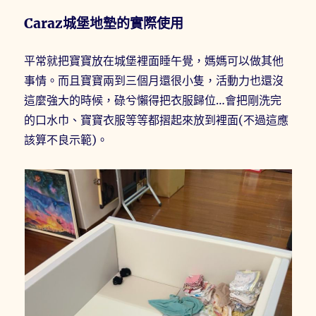
Caraz城堡地墊的實際使用
平常就把寶寶放在城堡裡面睡午覺，媽媽可以做其他
事情。而且寶寶兩到三個月還很小隻，活動力也還沒
這麼強大的時候，碌兮懶得把衣服歸位…會把剛洗完
的口水巾、寶寶衣服等等都摺起來放到裡面(不過這應
該算不良示範)。