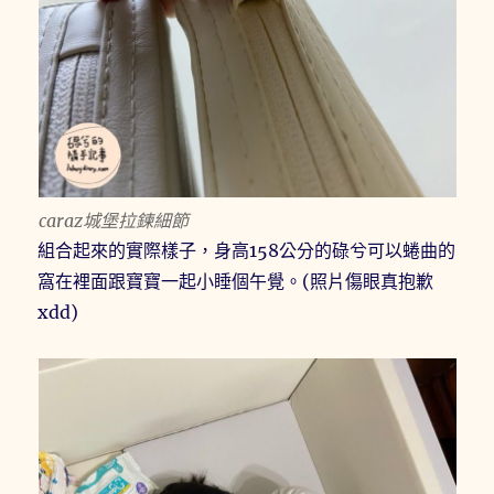
caraz城堡拉鍊細節
組合起來的實際樣子，身高158公分的碌兮可以蜷曲的
窩在裡面跟寶寶一起小睡個午覺。(照片傷眼真抱歉
xdd)