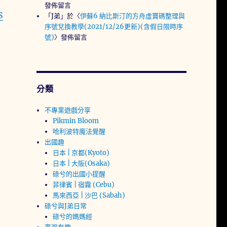
發佈留言
S
「
J弟
」於〈
伊蘇6 納比斯汀的方舟虛寶碼整理與
序號兌換教學(2021/12/26更新)(含假日限時序
號)
〉發佈留言
分類
不專業遊戲分享
Pikmin Bloom
哈利波特魔法覺醒
出國趣
日本 | 京都(Kyoto)
日本 | 大阪(Osaka)
碌兮的出國小提醒
菲律賓 | 宿霧 (Cebu)
馬來西亞 | 沙巴 (Sabah)
碌兮與J弟日常
碌兮的媽媽經