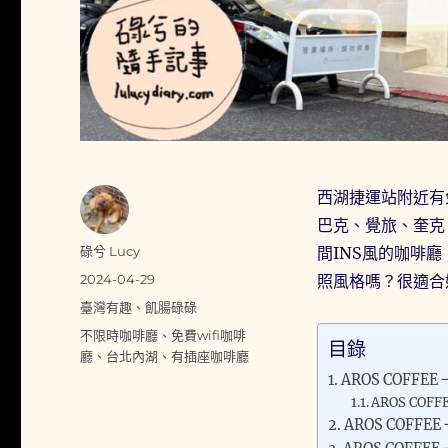
西湖捷運站附近有
巴克、覺旅、奎克
作
碌兮 Lucy
間INS風的咖啡
者
發
2024-04-29
照風格嗎？很適合
佈
分
臺灣有趣
、
飢腸碌碌
日
類
標
不限時咖啡廳
、
免費wifi咖啡
期:
目錄
籤
廳
、
台北內湖
、
有插座咖啡廳
AROS COFFE
AROS COF
AROS COFFE