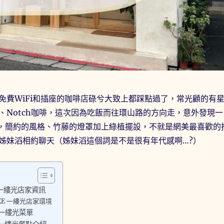
免費WiFi和插座的咖啡店碌兮大致上都踩點過了，常光顧的有
、Notch咖啡，這次因為吃飯而往環山路的方向走，意外發現一
廳，簡約的風格、竹藤的燈罩加上綠植擺設，不就是網美最喜歡的
姊妹滔相約聊天（姊妹滔這個詞是不是很有年代感啊…?）
E 一縷光店家資訊
FEE 一縷光店家環境
E 一縷光菜單