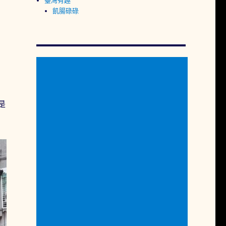
臺灣有趣
飢腸碌碌
是