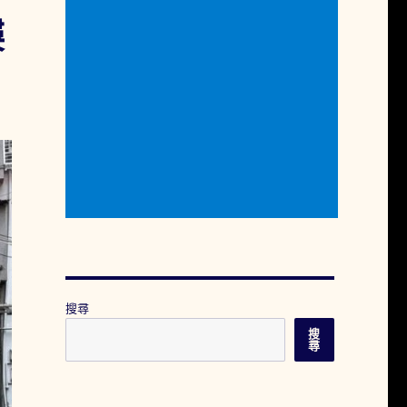
縷
搜尋
搜
尋