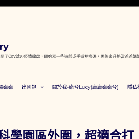
ry
歷了Covid19疫情肆虐，開始寫一些遊戲或手遊兌換碼，再後來升格當爸爸
腸碌碌
出國趣
關於我-碌兮Lucy(庸庸碌碌兮)
隱私權
科學園區外圍，超適合打