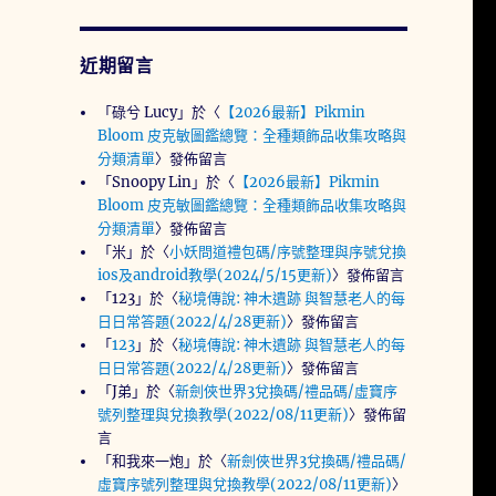
近期留言
「
碌兮 Lucy
」於〈
【2026最新】Pikmin
Bloom 皮克敏圖鑑總覽：全種類飾品收集攻略與
分類清單
〉發佈留言
「
Snoopy Lin
」於〈
【2026最新】Pikmin
Bloom 皮克敏圖鑑總覽：全種類飾品收集攻略與
分類清單
〉發佈留言
「
米
」於〈
小妖問道禮包碼/序號整理與序號兌換
ios及android教學(2024/5/15更新)
〉發佈留言
「
123
」於〈
秘境傳說: 神木遺跡 與智慧老人的每
日日常答題(2022/4/28更新)
〉發佈留言
「
123
」於〈
秘境傳說: 神木遺跡 與智慧老人的每
日日常答題(2022/4/28更新)
〉發佈留言
「
J弟
」於〈
新劍俠世界3兌換碼/禮品碼/虛寶序
號列整理與兌換教學(2022/08/11更新)
〉發佈留
言
「
和我來一炮
」於〈
新劍俠世界3兌換碼/禮品碼/
虛寶序號列整理與兌換教學(2022/08/11更新)
〉