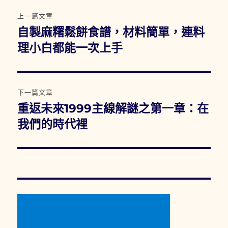
文
上一篇文章
章
自製麻糬鬆餅食譜，材料簡單，連料
上
一
理小白都能一次上手
導
篇
覽
文
章:
下一篇文章
重返未來1999主線解謎之第一章：在
下
一
我們的時代裡
篇
文
章: