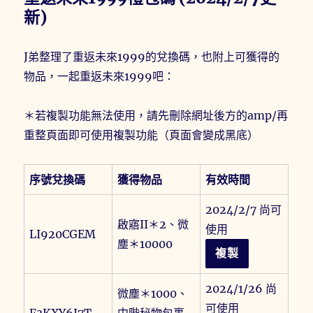
新)
J弟整理了重返未來1999的兌換碼，也附上可獲得的
物品，一起重返未來1999吧：
＊若複製功能無法使用，請先刪除網址後方的amp/再
重整頁面即可使用複製功能（頁面會變成黑底）
序號兌換碼
獲得物品
有效時間
2024/2/7 尚可
啟寤II＊2、微
使用
LI920CGEM
塵＊10000
複製
2024/1/26 尚
微塵＊1000、
可使用
F3KXY6J7T
中階秘物包裹