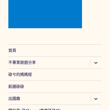
首頁
展
不專業遊戲分享
開
子
選
碌兮的媽媽經
單
飢腸碌碌
展
出國趣
開
子
選