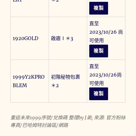
複製
直至
2023/10/26 尚
1920GOLD
啟寤Ⅰ＊3
可使用
複製
直至
2023/10/26尚
1999Y2KPRO
初階秘物包裹
可使用
BLEM
＊2
複製
重返未來1999序號/兌換碼 整理by J弟; 來源: 官方粉絲
專頁/巴哈姆特討論區/網路