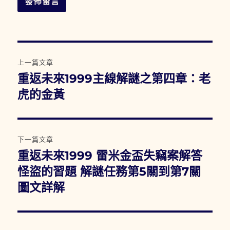
文
上一篇文章
章
重返未來1999主線解謎之第四章：老
上
一
虎的金黃
導
篇
覽
文
章:
下一篇文章
重返未來1999 雷米金盃失竊案解答
下
一
怪盜的習題 解謎任務第5關到第7關
篇
圖文詳解
文
章: