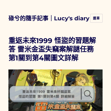
碌兮的隨手記事｜Lucy's diary
選單
重返未來1999 怪盜的習題解
答 雷米金盃失竊案解謎任務
第1關到第4關圖文詳解