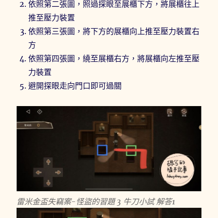
依照第二張圖，照過探眼至展櫃下方，將展櫃往上
推至壓力裝置
依照第三張圖，將下方的展櫃向上推至壓力裝置右
方
依照第四張圖，繞至展櫃右方，將展櫃向左推至壓
力裝置
避開探眼走向門口即可過關
雷米金盃失竊案-怪盜的習題 3 牛刀小試 解答1