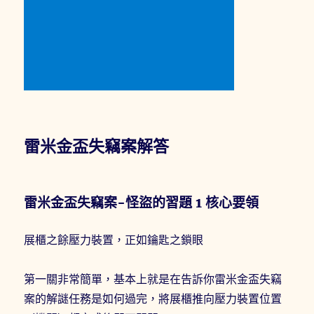
雷米金盃失竊案解答
雷米金盃失竊案-怪盜的習題 1 核心要領
展櫃之餘壓力裝置，正如鑰匙之鎖眼
第一關非常簡單，基本上就是在告訴你雷米金盃失竊
案的解謎任務是如何過完，將展櫃推向壓力裝置位置