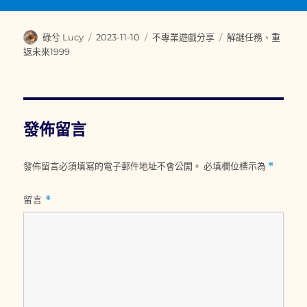
作
發
分
標
碌兮 Lucy
2023-11-10
不專業遊戲分享
解謎任務
、
重
者
佈
類
籤
返未來1999
日
期:
發佈留言
發佈留言必須填寫的電子郵件地址不會公開。
必填欄位標示為
*
留言
*