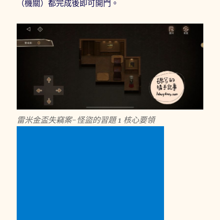
（機關）都完成後即可開門。
雷米金盃失竊案-怪盜的習題 1 核心要領