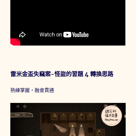
雷米金盃失竊案-怪盜的習題 4 轉換思路
熟練掌握，融會貫通