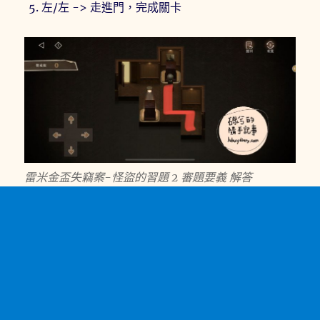
左/左 -> 走進門，完成關卡
雷米金盃失竊案-怪盜的習題 2 審題要義 解答