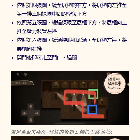
依照第四張圖，繞至展櫃的右方，將展櫃向左推至
第一排三個探眼中間的空位下方
依照第五張圖，繞過探眼至展櫃下方，將展櫃向上
推至壓力裝置左邊
依照第六張圖，繞過探眼和輾過，至展櫃左邊，將
展櫃向右推
開門後即可走至門口，過關
雷米金盃失竊案-怪盜的習題 4 轉換思路 解答1