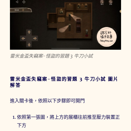
雷米金盃失竊案-怪盜的習題 3 牛刀小試
雷米金盃失竊案-怪盜的習題 3 牛刀小試 圖片
解答
進入關卡後，依照以下步驟即可開門
依照第一張圖，將上方的展櫃往前推至壓力裝置正
下方