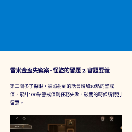
雷米金盃失竊案-怪盜的習題 2 審題要義
第二關多了探眼，被照射到的話會增加10點的警戒
值，累計100點警戒值則任務失敗，破關的時候請特別
留意。