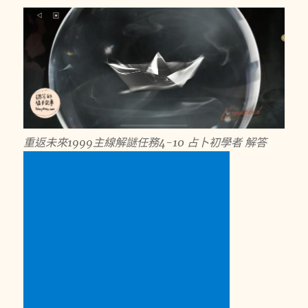
重返未來1999主線解謎任務4-10 占卜初學者 解答