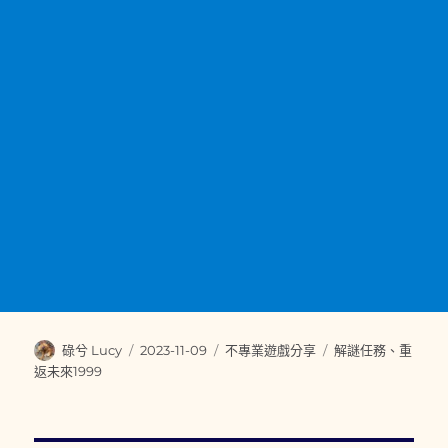
作
發
分
標
碌兮 Lucy
2023-11-09
不專業遊戲分享
解謎任務
、
重
者
佈
類
籤
返未來1999
日
期: