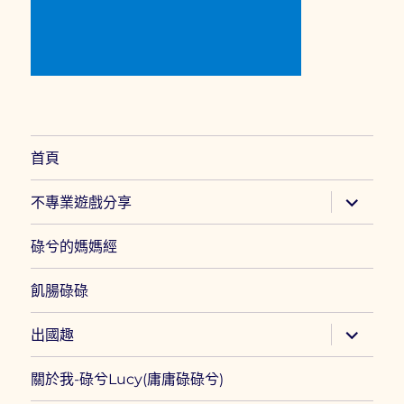
首頁
展
不專業遊戲分享
開
子
選
碌兮的媽媽經
單
飢腸碌碌
展
出國趣
開
子
選
關於我-碌兮Lucy(庸庸碌碌兮)
單