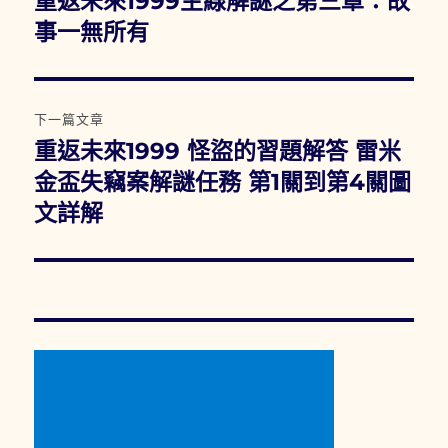
重返未來1999主線解謎之第三章：故
一
事一無所有
導
篇
覽
文
章:
下一篇文章
重返未來1999 怪盜的習題解答 雷米
下
一
金盃失竊案解謎任務 第1關到第4關圖
篇
文詳解
文
章: