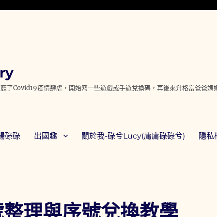
ry
歷了Covid19疫情肆虐，開始寫一些遊戲或手遊兌換碼，再後來升格當爸爸
腸碌碌
出國趣
關於我-碌兮Lucy(庸庸碌碌兮)
隱私權
號整理與序號兌換教學