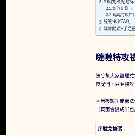
如何兌換噠噠特
如何查看自己
噠噠特攻如
噠噠特攻FAQ
延伸閱讀-手遊
噠噠特攻禮包
碌兮幫大家整理兌
喪屍們。噠噠特攻
＊若複製功能無法
（頁面會變成米色
序號兌換碼