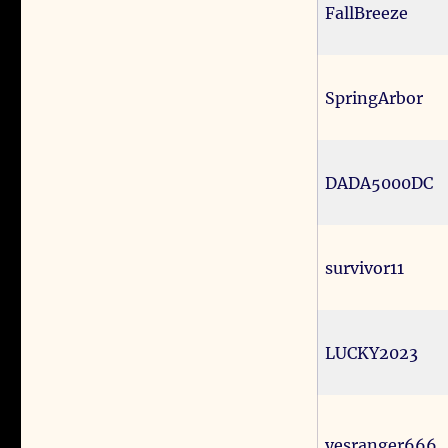
FallBreeze
SpringArbor
DADA5000DC
survivor11
LUCKY2023
yesranger666