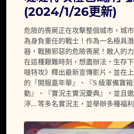
(2024/1/26更新)
危險的喪屍正在攻擊整個城市，城
為身負重任的戰士！作為一名極具
器，戰勝邪惡的危險喪屍！敵人的
在這種艱難時刻，想盡辦法，生存下去吧！由
噠特攻》釋出最新宣傳影片。並在
的『開服嘉年華』、『S 級軍備寶
動』、『實況主實況慶典』。並且
渟… 等多名實況主，並舉辦多種福