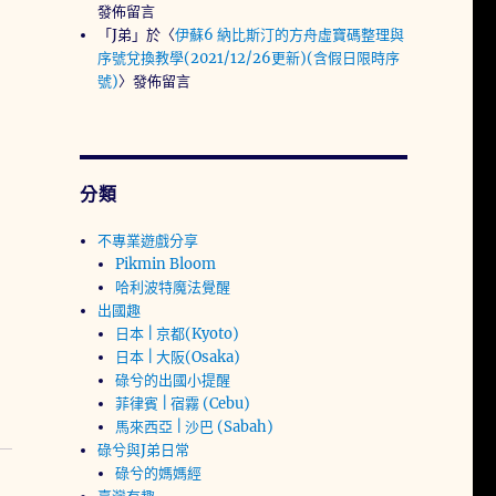
發佈留言
「
J弟
」於〈
伊蘇6 納比斯汀的方舟虛寶碼整理與
序號兌換教學(2021/12/26更新)(含假日限時序
號)
〉發佈留言
分類
不專業遊戲分享
Pikmin Bloom
哈利波特魔法覺醒
出國趣
日本 | 京都(Kyoto)
日本 | 大阪(Osaka)
碌兮的出國小提醒
菲律賓 | 宿霧 (Cebu)
馬來西亞 | 沙巴 (Sabah)
碌兮與J弟日常
碌兮的媽媽經