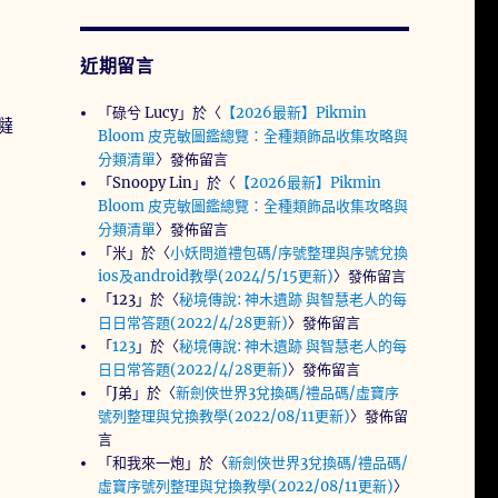
近期留言
「
碌兮 Lucy
」於〈
【2026最新】Pikmin
噠
Bloom 皮克敏圖鑑總覽：全種類飾品收集攻略與
分類清單
〉發佈留言
「
Snoopy Lin
」於〈
【2026最新】Pikmin
Bloom 皮克敏圖鑑總覽：全種類飾品收集攻略與
分類清單
〉發佈留言
「
米
」於〈
小妖問道禮包碼/序號整理與序號兌換
ios及android教學(2024/5/15更新)
〉發佈留言
「
123
」於〈
秘境傳說: 神木遺跡 與智慧老人的每
日日常答題(2022/4/28更新)
〉發佈留言
「
123
」於〈
秘境傳說: 神木遺跡 與智慧老人的每
日日常答題(2022/4/28更新)
〉發佈留言
「
J弟
」於〈
新劍俠世界3兌換碼/禮品碼/虛寶序
號列整理與兌換教學(2022/08/11更新)
〉發佈留
言
「
和我來一炮
」於〈
新劍俠世界3兌換碼/禮品碼/
虛寶序號列整理與兌換教學(2022/08/11更新)
〉