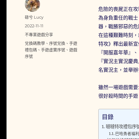
危險的喪屍正在攻
作
碌兮 Lucy
為身負重任的戰士
者
發
2022-11-11
器，戰勝邪惡的危
佈
分
不專業遊戲分享
在這種艱難時刻，想盡
日
類
標
兌換碼教學
、
序號兌換
、
手遊
特攻》釋出最新宣
期:
籤
禮包碼
、
手遊虛寶序號
、
遊戲
『開服嘉年華』、
序號
『實況主實況慶典
名實況主，並舉辦
雖然一場遊戲需要
很好殺時間的手遊
目錄
噠噠特攻禮包序號 (
巴哈勇者福利社禮