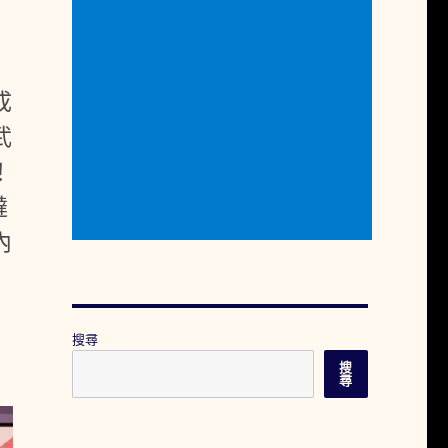
成
武
！
噠
內
搜尋
搜
尋