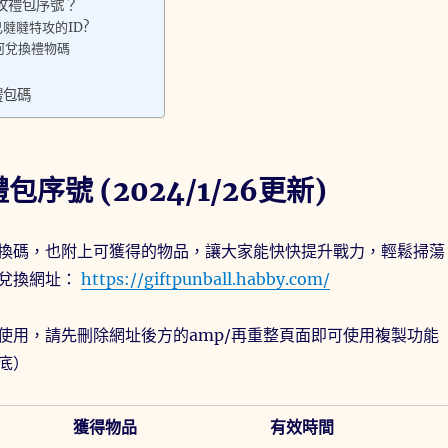
攻禮包序號？
噠噠特攻的ID?
何兌換禮物碼
禮包碼
序號 (2024/1/26更新)
換碼，也附上可獲得的物品，讓大家能快快提升戰力，輕鬆掃蕩
兌換網址：
https://giftpunball.habby.com/
使用，請先刪除網址後方的amp/再重整頁面即可使用複製功能
底）
獲得物品
有效時間