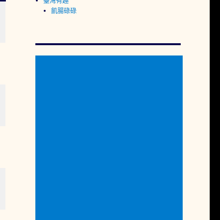
臺灣有趣
飢腸碌碌