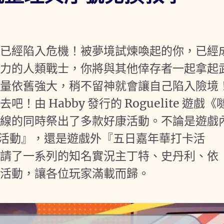
市已經陷入危機！被夢境試煉喚起的你，已經
潛力的人類戰士，你將與其他倖存者一起拿起
力量依舊強大，稍不留神就會讓自己陷入險境
 Habby 發行的 Roguelite 遊戲《
上線的同時祭出了多款好康活動。不論是遊戲
箱活動』，還是遊戲外『五日嘉年華打卡活
邀請了一系列的知名實況主丁特、史丹利、依
利活動，讓各位玩家滿載而歸。