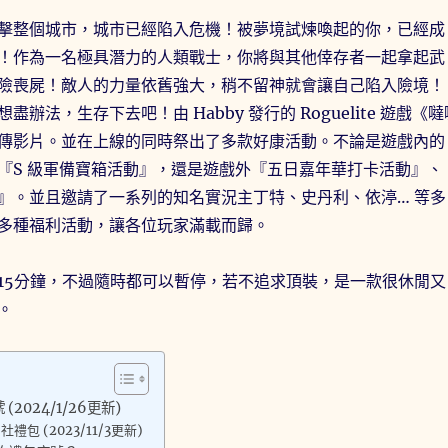
擊整個城市，城市已經陷入危機！被夢境試煉喚起的你，已經成
！作為一名極具潛力的人類戰士，你將與其他倖存者一起拿起武
險喪屍！敵人的力量依舊強大，稍不留神就會讓自己陷入險境！
辦法，生存下去吧！由 Habby 發行的 Roguelite 遊戲《噠
傳影片。並在上線的同時祭出了多款好康活動。不論是遊戲內的
『S 級軍備寶箱活動』，還是遊戲外『五日嘉年華打卡活動』、
』。並且邀請了一系列的知名實況主丁特、史丹利、依渟… 等多
多種福利活動，讓各位玩家滿載而歸。
15分鐘，不過隨時都可以暫停，若不追求頂裝，是一款很休閒又
。
2024/1/26更新)
包 (2023/11/3更新)