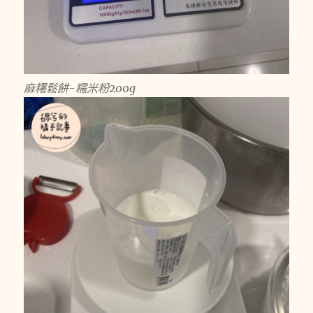
麻糬鬆餅-糯米粉200g