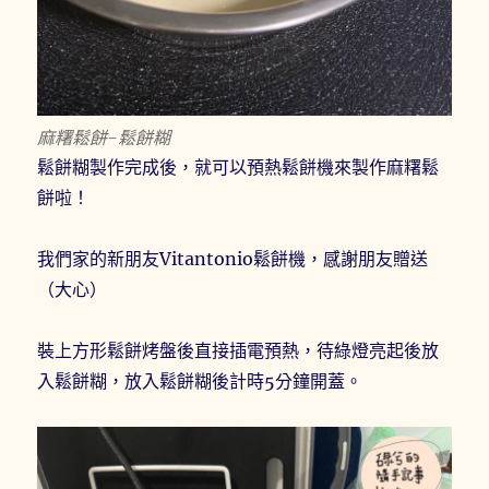
麻糬鬆餅-鬆餅糊
鬆餅糊製作完成後，就可以預熱鬆餅機來製作麻糬鬆
餅啦！
我們家的新朋友Vitantonio鬆餅機，感謝朋友贈送
（大心）
裝上方形鬆餅烤盤後直接插電預熱，待綠燈亮起後放
入鬆餅糊，放入鬆餅糊後計時5分鐘開蓋。