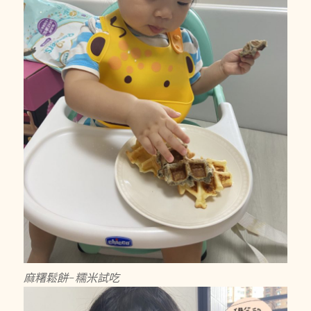
麻糬鬆餅-糯米試吃