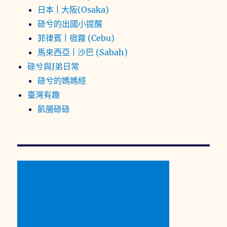
日本 | 大阪(Osaka)
碌兮的出國小提醒
菲律賓 | 宿霧 (Cebu)
馬來西亞 | 沙巴 (Sabah)
碌兮與J弟日常
碌兮的媽媽經
臺灣有趣
飢腸碌碌