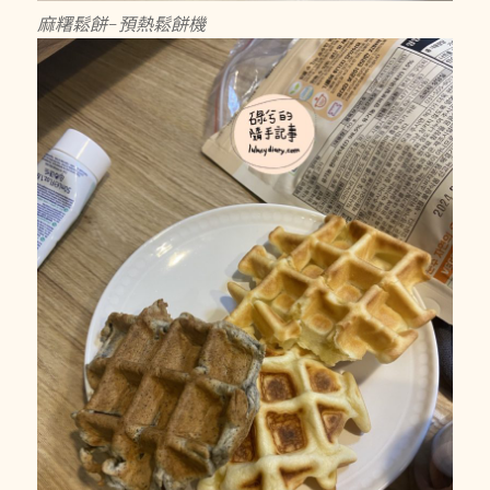
麻糬鬆餅-預熱鬆餅機