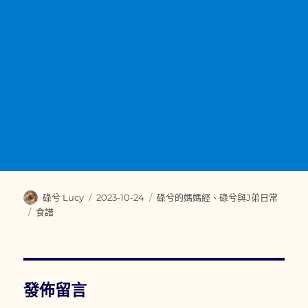
作
發
分
碌兮 Lucy
2023-10-24
碌兮的媽媽經
、
碌兮與J弟日常
者
佈
類
標
食譜
日
籤
期:
發佈留言