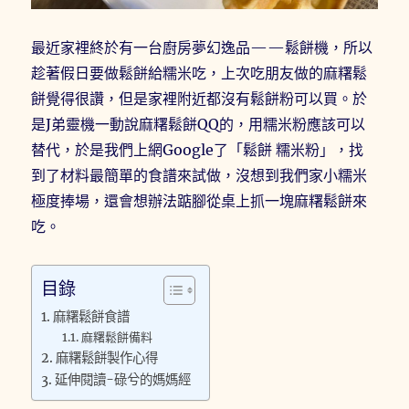
最近家裡終於有一台廚房夢幻逸品——鬆餅機，所以
趁著假日要做鬆餅給糯米吃，上次吃朋友做的麻糬鬆
餅覺得很讚，但是家裡附近都沒有鬆餅粉可以買。於
是J弟靈機一動說麻糬鬆餅QQ的，用糯米粉應該可以
替代，於是我們上網Google了「鬆餅 糯米粉」，找
到了材料最簡單的食譜來試做，沒想到我們家小糯米
極度捧場，還會想辦法踮腳從桌上抓一塊麻糬鬆餅來
吃。
目錄
麻糬鬆餅食譜
麻糬鬆餅備料
麻糬鬆餅製作心得
延伸閱讀-碌兮的媽媽經