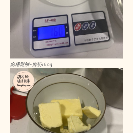
麻糬鬆餅-鮮奶160g