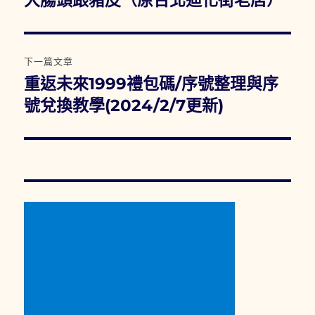
覽
文
章:
下一篇文章
重返未來1999禮包碼/序號整理與序
下
一
號兌換教學(2024/2/7更新)
篇
文
章: