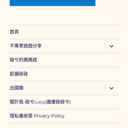
首頁
展
不專業遊戲分享
開
子
選
碌兮的媽媽經
單
飢腸碌碌
展
出國趣
開
子
選
關於我-碌兮Lucy(庸庸碌碌兮)
單
隱私權政策 Privacy Policy