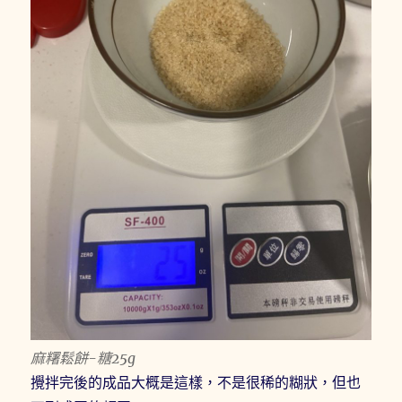
麻糬鬆餅-糖25g
攪拌完後的成品大概是這樣，不是很稀的糊狀，但也