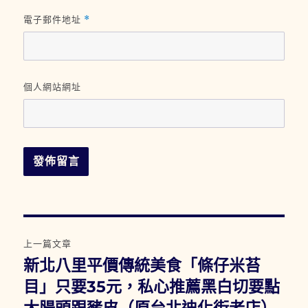
電子郵件地址
*
個人網站網址
文
上一篇文章
章
新北八里平價傳統美食「條仔米苔
上
一
目」只要35元，私心推薦黑白切要點
導
篇
大腸頭跟豬皮（原台北迪化街老店）