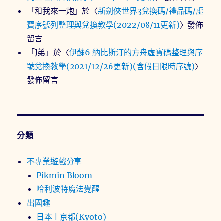
「
和我來一炮
」於〈
新劍俠世界3兌換碼/禮品碼/虛
寶序號列整理與兌換教學(2022/08/11更新)
〉發佈
留言
「
J弟
」於〈
伊蘇6 納比斯汀的方舟虛寶碼整理與序
號兌換教學(2021/12/26更新)(含假日限時序號)
〉
發佈留言
分類
不專業遊戲分享
Pikmin Bloom
哈利波特魔法覺醒
出國趣
日本 | 京都(Kyoto)