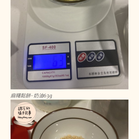
麻糬鬆餅-奶油63g