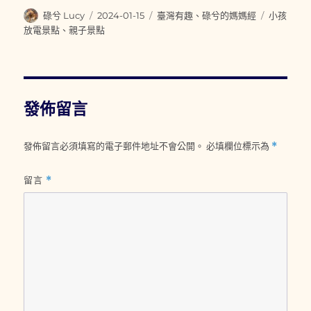
作
發
分
標
碌兮 Lucy
2024-01-15
臺灣有趣
、
碌兮的媽媽經
小孩
者
佈
類
籤
放電景點
、
親子景點
日
期:
發佈留言
發佈留言必須填寫的電子郵件地址不會公開。
必填欄位標示為
*
留言
*