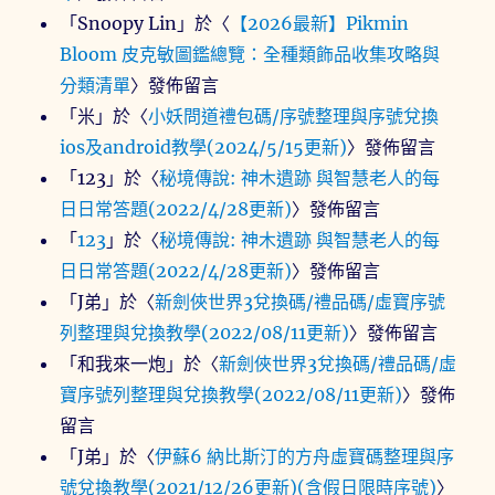
「
Snoopy Lin
」於〈
【2026最新】Pikmin
Bloom 皮克敏圖鑑總覽：全種類飾品收集攻略與
分類清單
〉發佈留言
「
米
」於〈
小妖問道禮包碼/序號整理與序號兌換
ios及android教學(2024/5/15更新)
〉發佈留言
「
123
」於〈
秘境傳說: 神木遺跡 與智慧老人的每
日日常答題(2022/4/28更新)
〉發佈留言
「
123
」於〈
秘境傳說: 神木遺跡 與智慧老人的每
日日常答題(2022/4/28更新)
〉發佈留言
「
J弟
」於〈
新劍俠世界3兌換碼/禮品碼/虛寶序號
列整理與兌換教學(2022/08/11更新)
〉發佈留言
「
和我來一炮
」於〈
新劍俠世界3兌換碼/禮品碼/虛
寶序號列整理與兌換教學(2022/08/11更新)
〉發佈
留言
「
J弟
」於〈
伊蘇6 納比斯汀的方舟虛寶碼整理與序
號兌換教學(2021/12/26更新)(含假日限時序號)
〉