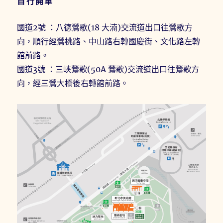
自行開車
國道2號 ：八德鶯歌(18 大湳)交流道出口往鶯歌方
向，順行經鶯桃路、中山路右轉國慶街、文化路左轉
館前路。
國道3號 ：三峽鶯歌(50A 鶯歌)交流道出口往鶯歌方
向，經三鶯大橋後右轉館前路。