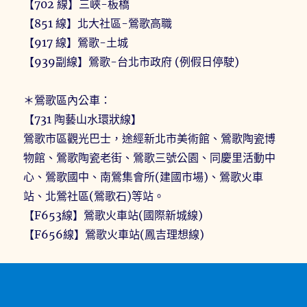
【702 線】三峽-板橋
【851 線】北大社區-鶯歌高職
【917 線】鶯歌-土城
【939副線】鶯歌-台北市政府 (例假日停駛)
＊鶯歌區內公車：
【731 陶藝山水環狀線】
鶯歌市區觀光巴士，途經新北市美術館、鶯歌陶瓷博
物館、鶯歌陶瓷老街、鶯歌三號公園、同慶里活動中
心、鶯歌國中、南鶯集會所(建國市場)、鶯歌火車
站、北鶯社區(鶯歌石)等站。
【F653線】鶯歌火車站(國際新城線)
【F656線】鶯歌火車站(鳳吉理想線)