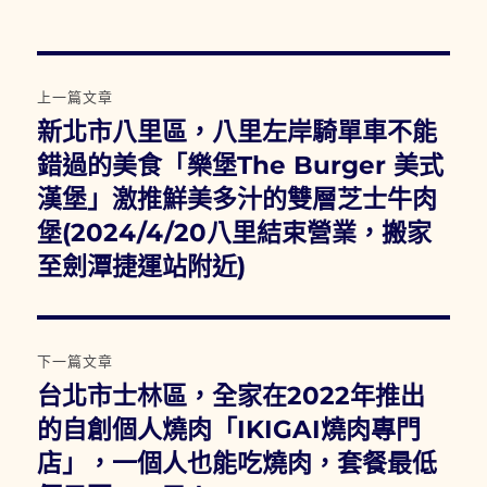
文
上一篇文章
章
新北市八里區，八里左岸騎單車不能
上
一
錯過的美食「樂堡The Burger 美式
導
篇
漢堡」激推鮮美多汁的雙層芝士牛肉
覽
文
堡(2024/4/20八里結束營業，搬家
章:
至劍潭捷運站附近)
下一篇文章
台北市士林區，全家在2022年推出
下
一
的自創個人燒肉「IKIGAI燒肉專門
篇
店」，一個人也能吃燒肉，套餐最低
文