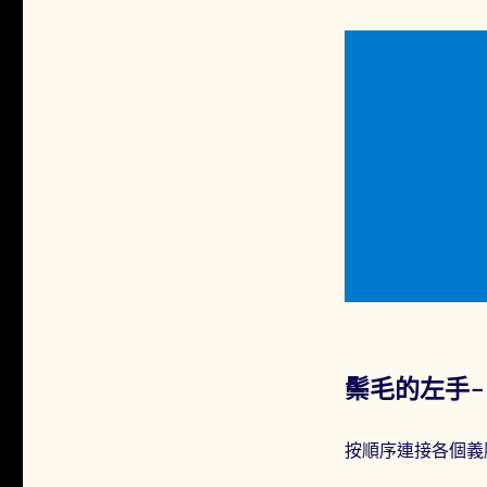
鬃毛的左手-0
按順序連接各個義