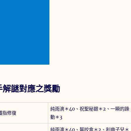
手解謎對應之獎勵
純雨滴＊40、祝聖秘銀＊2、一瞬的躁
 鐵指修復
動＊3
純雨滴＊40、齧咬盒＊2、利齒子兒＊