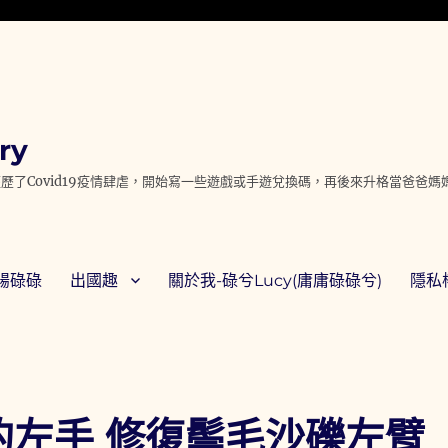
ry
歷了Covid19疫情肆虐，開始寫一些遊戲或手遊兌換碼，再後來升格當爸爸
腸碌碌
出國趣
關於我-碌兮Lucy(庸庸碌碌兮)
隱私權
毛的左手 修復鬃毛沙礫左臂