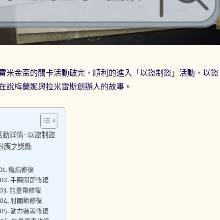
雷米金盃的關卡活動破完，順利的進入「以盜制盜」活動，以盜
在說梅蘭妮與拉米雷斯創辦人的故事。
活動詳情-以盜制盜
對應之獎勵
1. 鐵指修復
02. 手腕關節修復
3. 能量帶修復
04. 肘關節修復
05. 動力裝置修復