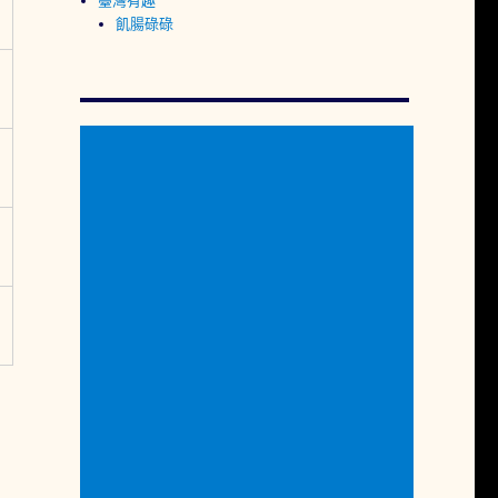
臺灣有趣
飢腸碌碌