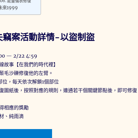
06. 能量儀表修復
來1999
失竊案活動詳情-以盜制盜
 — 2/22 4:59
線故事【在我們的時代裡】
鬃毛沙礫修復他的左臂。
部位，每天依次解鎖1個部位
復圖紙後，按照對應的規則，連通若干個關鍵節點後，即可修復
得相應的獎勵
材、純雨滴