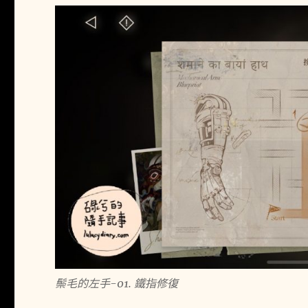
鬃毛的左手-01. 鐵指修復