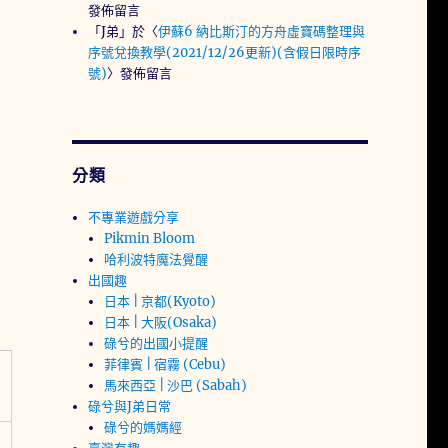
發佈留言
「
J弟
」於〈
伊蘇6 納比斯汀的方舟虛寶碼整理與
序號兌換教學(2021/12/26更新)(含假日限時序
號)
〉發佈留言
分類
不專業遊戲分享
Pikmin Bloom
哈利波特魔法覺醒
出國趣
日本 | 京都(Kyoto)
日本 | 大阪(Osaka)
碌兮的出國小提醒
菲律賓 | 宿霧 (Cebu)
馬來西亞 | 沙巴 (Sabah)
碌兮與J弟日常
碌兮的媽媽經