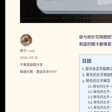
碌兮終於花時間把
制盜的關卡劇情是
作
碌兮 Lucy
者
發
2024-02-16
目錄
佈
分
不專業遊戲分享
日
雷米金盃失竊案
類
標
解謎任務
、
重返未來1999
期:
鬃毛的左手解謎
籤
鬃毛的左手解答
鬃毛的左手-0
鬃毛的左手-
鬃毛的左手-0
鬃毛的左手-
鬃毛的左手-