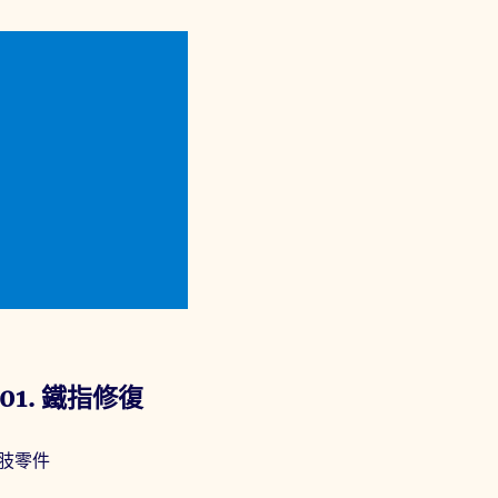
1. 鐵指修復
肢零件