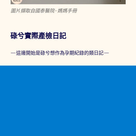
圖片擷取自國泰醫院-媽媽手冊
碌兮實際產檢日記
—這邊開始是碌兮想作為孕期紀錄的類日記—