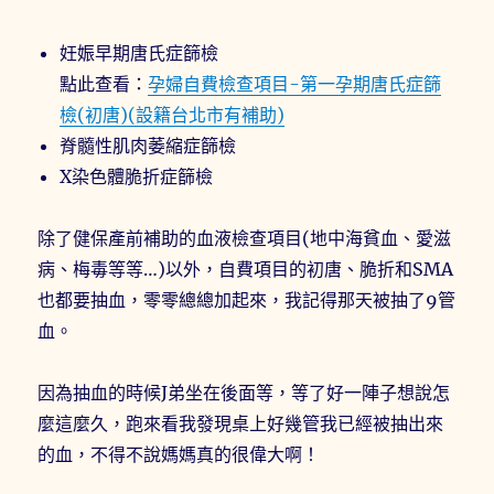
妊娠早期唐氏症篩檢
點此查看：
孕婦自費檢查項目-第一孕期唐氏症篩
檢(初唐)(設籍台北市有補助)
脊髓性肌肉萎縮症篩檢
X染色體脆折症篩檢
除了健保產前補助的血液檢查項目(地中海貧血、愛滋
病、梅毒等等…)以外，自費項目的初唐、脆折和SMA
也都要抽血，零零總總加起來，我記得那天被抽了9管
血。
因為抽血的時候J弟坐在後面等，等了好一陣子想說怎
麼這麼久，跑來看我發現桌上好幾管我已經被抽出來
的血，不得不說媽媽真的很偉大啊！