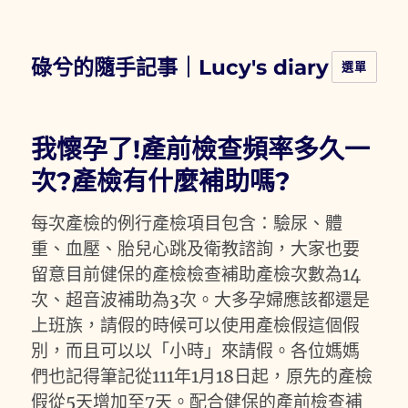
碌兮的隨手記事｜Lucy's diary
選單
我懷孕了!產前檢查頻率多久一
次?產檢有什麼補助嗎?
每次產檢的例行產檢項目包含：驗尿、體
重、血壓、胎兒心跳及衛教諮詢，大家也要
留意目前健保的產檢檢查補助產檢次數為14
次、超音波補助為3次。大多孕婦應該都還是
上班族，請假的時候可以使用產檢假這個假
別，而且可以以「小時」來請假。各位媽媽
們也記得筆記從111年1月18日起，原先的產檢
假從5天增加至7天。配合健保的產前檢查補