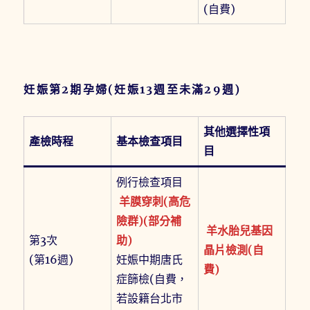
(自費)
妊娠第2期孕婦(妊娠13週至未滿29週)
其他選擇性項
產檢時程
基本檢查項目
目
例行檢查項目
羊膜穿刺(高危
險群)(部分補
羊水胎兒基因
第3次
助)
晶片檢測(自
(第16週)
妊娠中期唐氏
費)
症篩檢(自費，
若設籍台北市