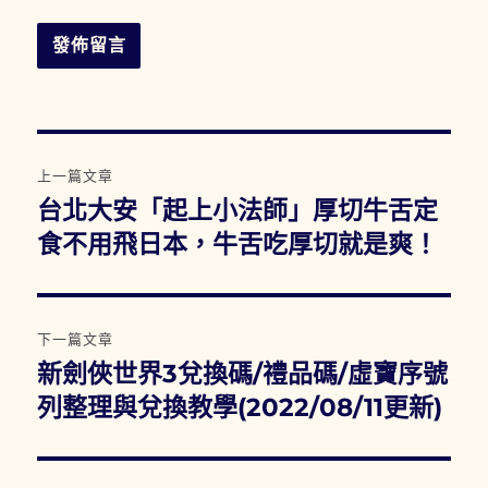
文
上一篇文章
章
台北大安「起上小法師」厚切牛舌定
上
一
食不用飛日本，牛舌吃厚切就是爽！
導
篇
覽
文
章:
下一篇文章
新劍俠世界3兌換碼/禮品碼/虛寶序號
下
一
列整理與兌換教學(2022/08/11更新)
篇
文