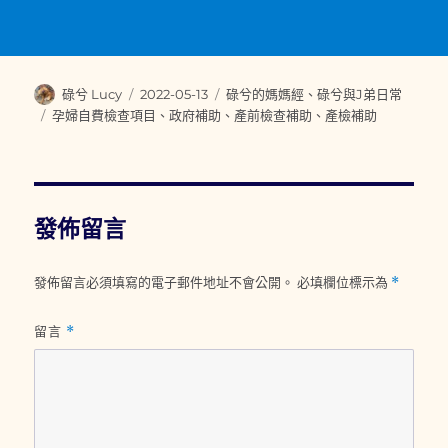
作
發
分
碌兮 Lucy
2022-05-13
碌兮的媽媽經
、
碌兮與J弟日常
者
佈
類
標
孕婦自費檢查項目
、
政府補助
、
產前檢查補助
、
產檢補助
日
籤
期:
發佈留言
發佈留言必須填寫的電子郵件地址不會公開。
必填欄位標示為
*
留言
*