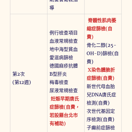
導
脊髓性肌肉萎
縮症篩檢(自
例行檢查項目
費)
血液常規檢查
骨化二醇(25-
地中海型貧血
OH-D)篩檢(自
愛滋病篩檢
費)
德國麻疹抗體
X染色體脆折
第2次
B型肝炎
症篩檢(自費)
(第12週)
梅毒檢查
新世代母血胎
尿液常規檢查
兒DNA唐氏症
妊娠早期唐氏
檢測(自費)
症篩檢(自費，
次世代基因定
若設籍台北市
序檢測(自費)
有補助)
子癲前症篩檢