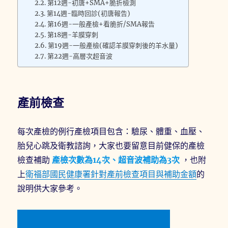
第12週-初唐+SMA+脆折檢測
第14週-臨時回診(初唐報告)
第16週-一般產檢+看脆折/SMA報告
第18週-羊膜穿刺
第19週-一般產檢(確認羊膜穿刺後的羊水量)
第22週-高層次超音波
產前檢查
每次產檢的例行產檢項目包含：驗尿、體重、血壓、
胎兒心跳及衛教諮詢，大家也要留意目前健保的產檢
檢查補助
產檢次數為14次、超音波補助為3次
，也附
上
衛福部國民健康署針對產前檢查項目與補助金額
的
說明供大家參考。