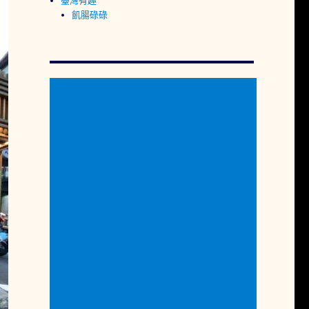
臺灣有趣
飢腸碌碌