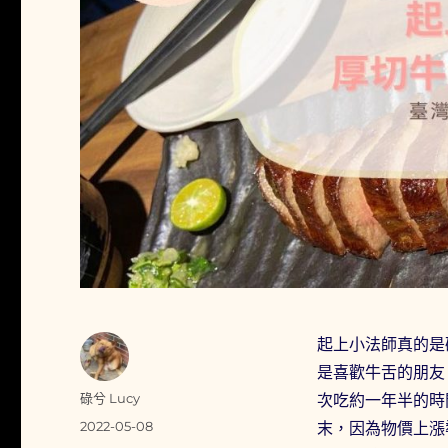
起上小法師真的是
是喜歡牛舌的朋友
作
碌兮 Lucy
次吃約一年半的時
者
發
2022-05-08
末，因為物價上漲
佈