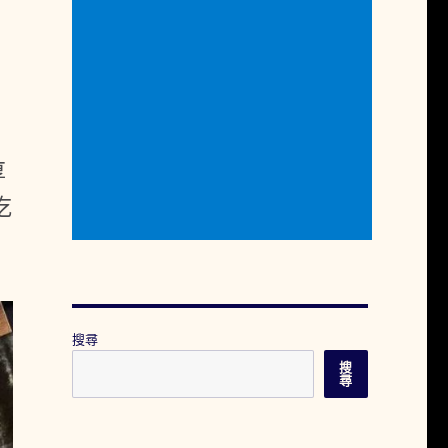
厚
吃
搜尋
搜
尋