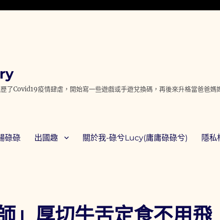
ry
歷了Covid19疫情肆虐，開始寫一些遊戲或手遊兌換碼，再後來升格當爸爸
腸碌碌
出國趣
關於我-碌兮Lucy(庸庸碌碌兮)
隱私權
師」厚切牛舌定食不用飛