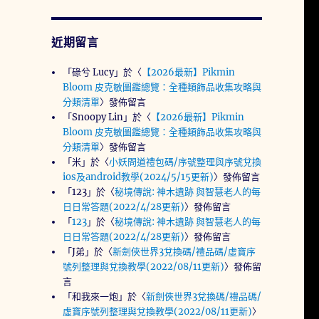
近期留言
「
碌兮 Lucy
」於〈
【2026最新】Pikmin
Bloom 皮克敏圖鑑總覽：全種類飾品收集攻略與
分類清單
〉發佈留言
「
Snoopy Lin
」於〈
【2026最新】Pikmin
Bloom 皮克敏圖鑑總覽：全種類飾品收集攻略與
分類清單
〉發佈留言
「
米
」於〈
小妖問道禮包碼/序號整理與序號兌換
ios及android教學(2024/5/15更新)
〉發佈留言
「
123
」於〈
秘境傳說: 神木遺跡 與智慧老人的每
日日常答題(2022/4/28更新)
〉發佈留言
「
123
」於〈
秘境傳說: 神木遺跡 與智慧老人的每
日日常答題(2022/4/28更新)
〉發佈留言
「
J弟
」於〈
新劍俠世界3兌換碼/禮品碼/虛寶序
號列整理與兌換教學(2022/08/11更新)
〉發佈留
言
「
和我來一炮
」於〈
新劍俠世界3兌換碼/禮品碼/
虛寶序號列整理與兌換教學(2022/08/11更新)
〉