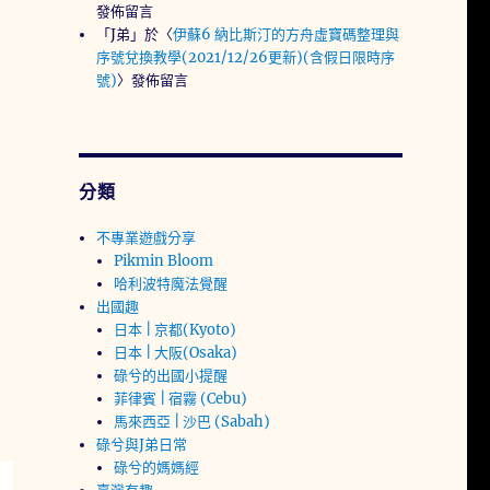
發佈留言
「
J弟
」於〈
伊蘇6 納比斯汀的方舟虛寶碼整理與
序號兌換教學(2021/12/26更新)(含假日限時序
號)
〉發佈留言
分類
不專業遊戲分享
Pikmin Bloom
哈利波特魔法覺醒
出國趣
日本 | 京都(Kyoto)
日本 | 大阪(Osaka)
碌兮的出國小提醒
菲律賓 | 宿霧 (Cebu)
馬來西亞 | 沙巴 (Sabah)
碌兮與J弟日常
碌兮的媽媽經