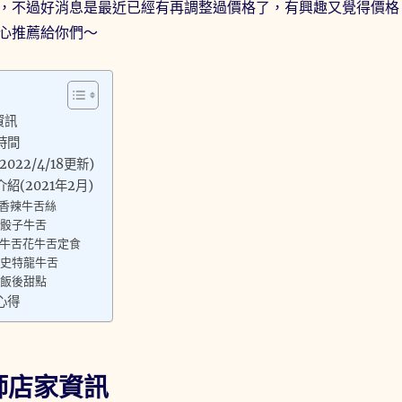
，不過好消息是最近已經有再調整過價格了，有興趣又覺得價格
心推薦給你們～
資訊
時間
22/4/18更新)
(2021年2月)
-香辣牛舌絲
-骰子牛舌
-牛舌花牛舌定食
-史特龍牛舌
-飯後甜點
心得
師店家資訊