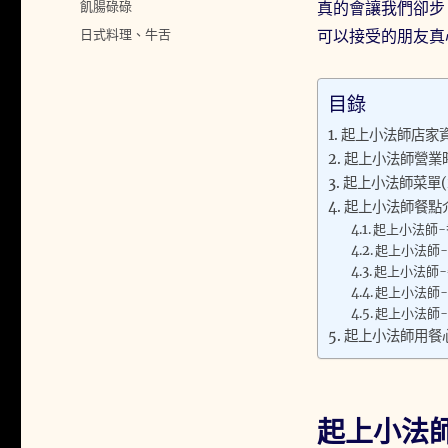
分
飢腸碌碌
真的會讓我們卻步
日
類
標
日式料理
、
牛舌
可以接受的朋友真
期:
籤
目錄
起上小法師店家
起上小法師營業
起上小法師菜單(20
起上小法師餐點介紹
起上小法師
起上小法師
起上小法師
起上小法師
起上小法師
起上小法師用餐
起上小法