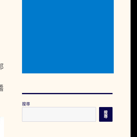
那
醬
搜尋
搜
尋