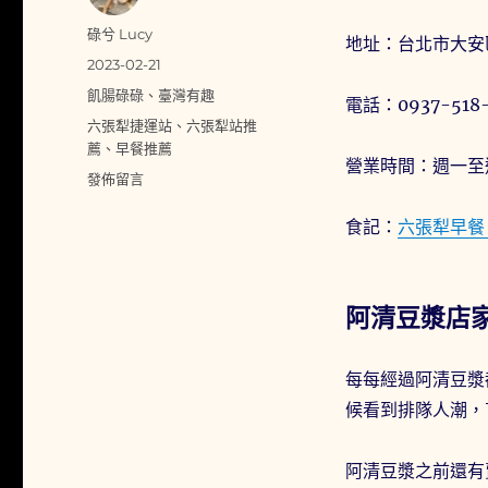
作
碌兮 Lucy
地址：台北市大安區
者
發
2023-02-21
佈
分
飢腸碌碌
、
臺灣有趣
電話：0937-518-
日
類
標
六張犁捷運站
、
六張犁站推
期:
籤
薦
、
早餐推薦
營業時間：週一至週日
在
發佈留言
〈台
北
食記：
六張犁早餐
六
張
犁
阿清豆漿店
早
餐
「阿
每每經過阿清豆漿
清
豆
候看到排隊人潮，
漿」
人
阿清豆漿之前還有
潮