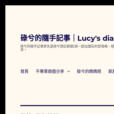
碌兮的隨手記事｜Lucy's dia
碌兮的隨手記事原先是碌兮想記錄跟J弟一起出國玩的部落格，經
常。
首頁
不專業遊戲分享
碌兮的媽媽經
飢