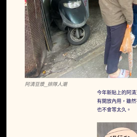
阿清豆漿_排隊人潮
今年新貼上的阿清
有開放內用，雖然
也不會等太久。