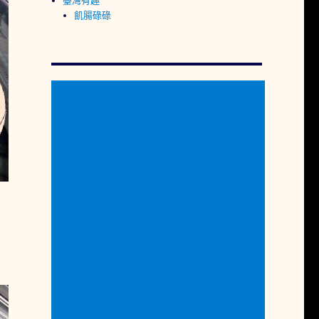
臺灣有趣
飢腸碌碌