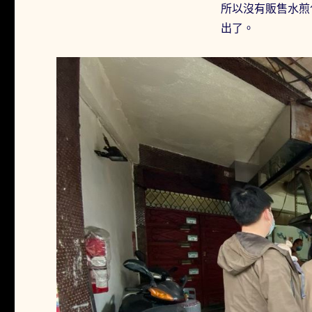
絡
所以沒有販售水煎
繹
出了。
不
絕
的
中
式
早
餐
店〉