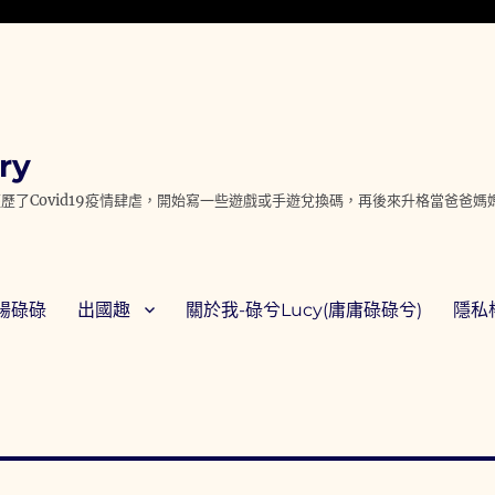
ry
歷了Covid19疫情肆虐，開始寫一些遊戲或手遊兌換碼，再後來升格當爸爸
腸碌碌
出國趣
關於我-碌兮Lucy(庸庸碌碌兮)
隱私權