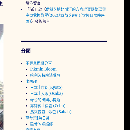
發佈留言
復
「
J弟
」於〈
伊蘇6 納比斯汀的方舟虛寶碼整理與
序號兌換教學(2021/12/26更新)(含假日限時序
號)
〉發佈留言
分類
不專業遊戲分享
Pikmin Bloom
哈利波特魔法覺醒
出國趣
日本 | 京都(Kyoto)
日本 | 大阪(Osaka)
碌兮的出國小提醒
菲律賓 | 宿霧 (Cebu)
馬來西亞 | 沙巴 (Sabah)
碌兮與J弟日常
碌兮的媽媽經