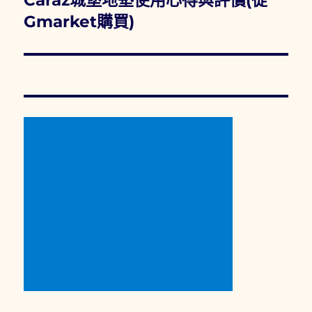
Caraz城堡地墊使用心得與評價(從
一
Gmarket購買)
篇
文
章: