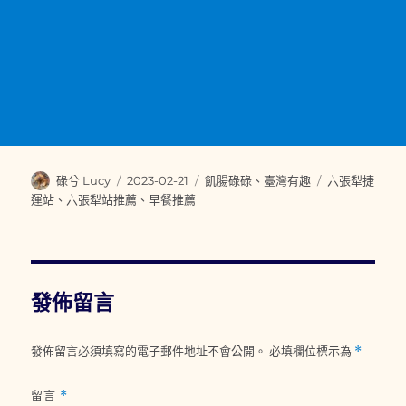
作
發
分
標
碌兮 Lucy
2023-02-21
飢腸碌碌
、
臺灣有趣
六張犁捷
者
佈
類
籤
運站
、
六張犁站推薦
、
早餐推薦
日
期:
發佈留言
發佈留言必須填寫的電子郵件地址不會公開。
必填欄位標示為
*
留言
*