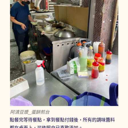
阿清豆漿_蛋餅煎台
點餐完等待餐點，拿到餐點付錢後，所有的調味醬料
都在桌面上，可依照自已喜歡添加。