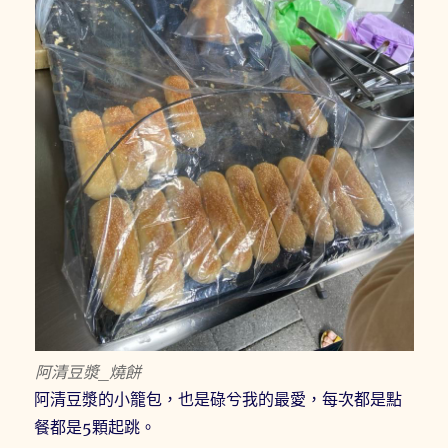
阿清豆漿_燒餅
阿清豆漿的小籠包，也是碌兮我的最愛，每次都是點
餐都是5顆起跳。