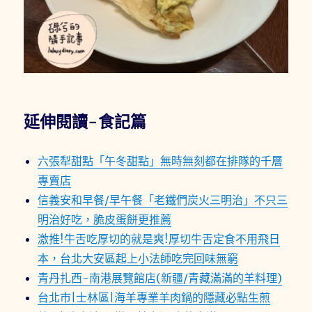
延伸閱讀-食記篇
六張犁甜點「午冬甜點」無時無刻都在排隊的千層
專賣店
信義安和早餐/早午餐「老鐵們炭火三明治」不只三
明治好吃，脆皮蛋餅更推薦
激推!牛舌吃厚切的就是爽!厚切牛舌定食不用飛日
本，台北大安區起上小法師吃完回味無窮
青丹扎西-南港展覽館店(新疆/青藏滿滿的羊料理)
台北市|士林區|海羊專業羊肉鍋的隱藏必點生煎