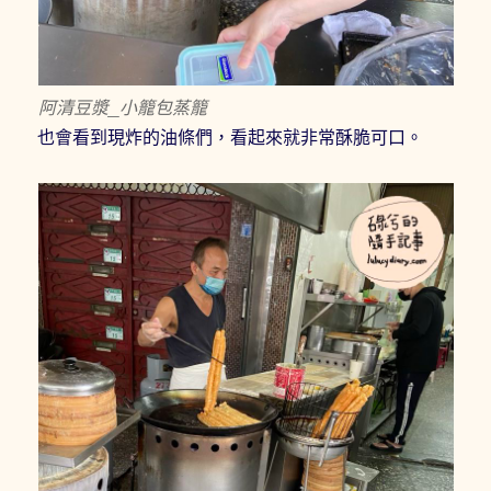
阿清豆漿_小籠包蒸籠
也會看到現炸的油條們，看起來就非常酥脆可口。