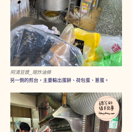
阿清豆漿_現炸油條
另一側的煎台，主要輸出蛋餅、荷包蛋、蔥蛋。