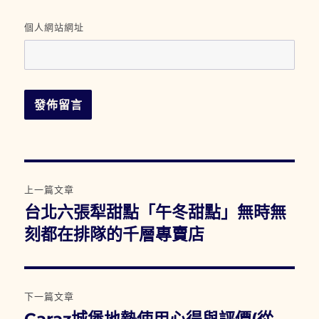
個人網站網址
文
上一篇文章
章
台北六張犁甜點「午冬甜點」無時無
上
一
刻都在排隊的千層專賣店
導
篇
覽
文
章:
下一篇文章
下