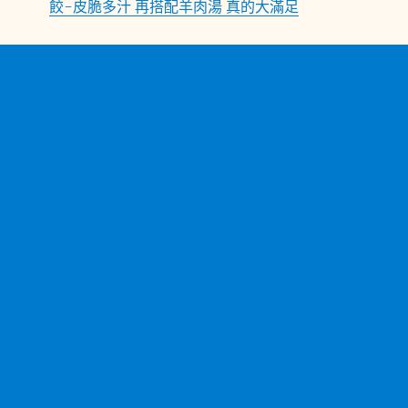
餃-皮脆多汁 再搭配羊肉湯 真的大滿足