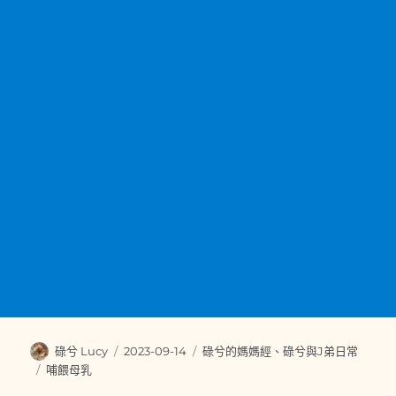
作
發
分
碌兮 Lucy
2023-09-14
碌兮的媽媽經
、
碌兮與J弟日常
者
佈
類
標
哺餵母乳
日
籤