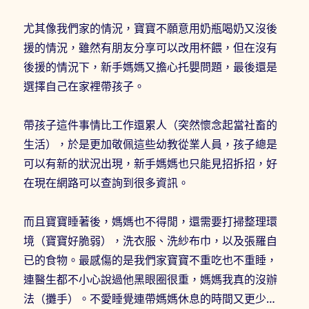
尤其像我們家的情況，寶寶不願意用奶瓶喝奶又沒後
援的情況，雖然有朋友分享可以改用杯餵，但在沒有
後援的情況下，新手媽媽又擔心托嬰問題，最後還是
選擇自己在家裡帶孩子。
帶孩子這件事情比工作還累人（突然懷念起當社畜的
生活），於是更加敬佩這些幼教從業人員，孩子總是
可以有新的狀況出現，新手媽媽也只能見招拆招，好
在現在網路可以查詢到很多資訊。
而且寶寶睡著後，媽媽也不得閒，還需要打掃整理環
境（寶寶好脆弱），洗衣服、洗紗布巾，以及張羅自
已的食物。最感傷的是我們家寶寶不重吃也不重睡，
連醫生都不小心說過他黑眼圈很重，媽媽我真的沒辦
法（攤手）。不愛睡覺連帶媽媽休息的時間又更少…