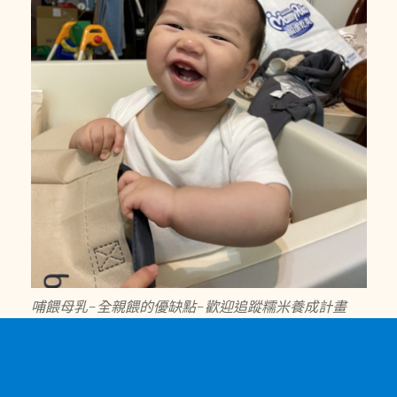
哺餵母乳-全親餵的優缺點-歡迎追蹤糯米養成計畫