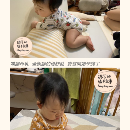
哺餵母乳-全親餵的優缺點-寶寶開始學爬了