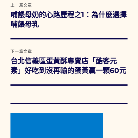
上一篇文章
章
哺餵母奶的心路歷程之1：為什麼選擇
上
一
哺餵母乳
導
篇
覽
文
章:
下一篇文章
台北信義區蛋黃酥專賣店「酷客元
下
一
素」好吃到沒再輸的蛋黃贏一顆60元
篇
文
章: