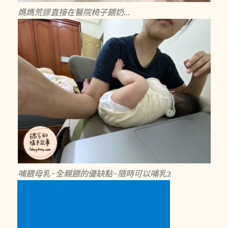
媽媽荒謬直接在醫院椅子餵奶…
哺餵母乳-全親餵的優缺點-隨時可以哺乳2