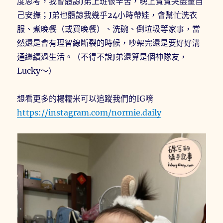
度思考，我會體諒J弟上班很辛苦，晚上寶寶哭盡量自
己安撫；J弟也體諒我幾乎24小時帶娃，會幫忙洗衣
服、煮晚餐（或買晚餐）、洗碗、倒垃圾等家事，當
然還是會有理智線斷裂的時候，吵架完還是要好好溝
通繼續過生活。（不得不說J弟還算是個神隊友，
Lucky～）
想看更多的楊糯米可以追蹤我們的IG唷
https://instagram.com/normie.daily