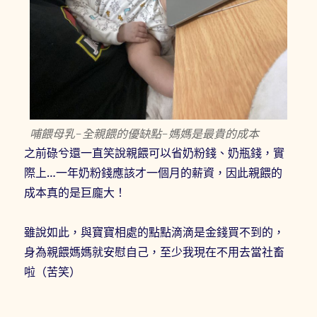
哺餵母乳-全親餵的優缺點-媽媽是最貴的成本
之前碌兮還一直笑說親餵可以省奶粉錢、奶瓶錢，實
際上…一年奶粉錢應該才一個月的薪資，因此親餵的
成本真的是巨龐大！
雖說如此，與寶寶相處的點點滴滴是金錢買不到的，
身為親餵媽媽就安慰自己，至少我現在不用去當社畜
啦（苦笑）