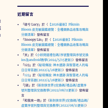
近期留言
章
「
碌兮 Lucy
」於〈
【2026最新】Pikmin
減
Bloom 皮克敏圖鑑總覽：全種類飾品收集攻略與
」
分類清單
〉發佈留言
「
Snoopy Lin
」於〈
【2026最新】Pikmin
Bloom 皮克敏圖鑑總覽：全種類飾品收集攻略與
分類清單
〉發佈留言
「
米
」於〈
小妖問道禮包碼/序號整理與序號兌換
ios及android教學(2024/5/15更新)
〉發佈留言
「
123
」於〈
秘境傳說: 神木遺跡 與智慧老人的每
日日常答題(2022/4/28更新)
〉發佈留言
「
123
」於〈
秘境傳說: 神木遺跡 與智慧老人的每
日日常答題(2022/4/28更新)
〉發佈留言
「
J弟
」於〈
新劍俠世界3兌換碼/禮品碼/虛寶序
號列整理與兌換教學(2022/08/11更新)
〉發佈留
言
「
和我來一炮
」於〈
新劍俠世界3兌換碼/禮品碼/
虛寶序號列整理與兌換教學(2022/08/11更新)
〉