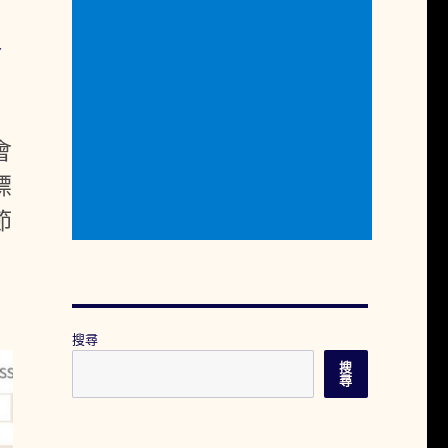
冰
會
標
節
搜尋
搜
尋