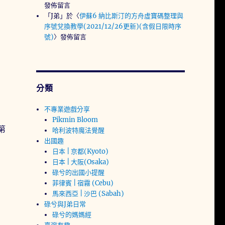
發佈留言
「
J弟
」於〈
伊蘇6 納比斯汀的方舟虛寶碼整理與
序號兌換教學(2021/12/26更新)(含假日限時序
號)
〉發佈留言
分類
不專業遊戲分享
Pikmin Bloom
第
哈利波特魔法覺醒
出國趣
日本 | 京都(Kyoto)
日本 | 大阪(Osaka)
碌兮的出國小提醒
菲律賓 | 宿霧 (Cebu)
馬來西亞 | 沙巴 (Sabah)
碌兮與J弟日常
碌兮的媽媽經