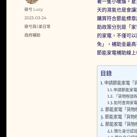
著一隻小暖爐。夏
作
碌兮 Lucy
天的濕氣也是會讓
者
發
2023-03-24
購買符合節能標章
佈
分
碌兮與J弟日常
助政策分別是「家
日
類
標
政府補助
的家電，不僅可以
期:
籤
免」，補助金最高
節能家電補助線上
目錄
申請節能家電「
申請節能家電
「貨物稅退
如何查詢家
節能家電「貨物
節能家電「貨物
節能家電「貨物
簡化身分認