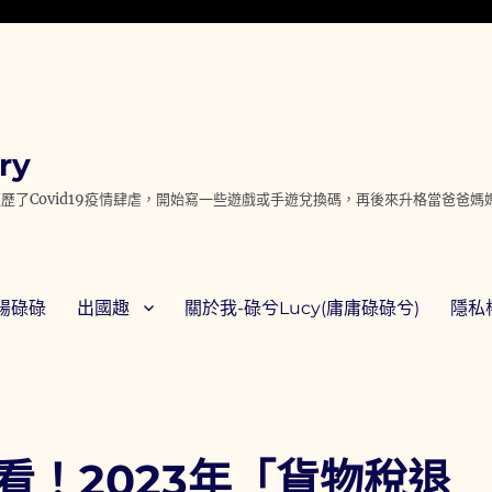
ry
歷了Covid19疫情肆虐，開始寫一些遊戲或手遊兌換碼，再後來升格當爸爸
腸碌碌
出國趣
關於我-碌兮Lucy(庸庸碌碌兮)
隱私權
看！2023年「貨物稅退