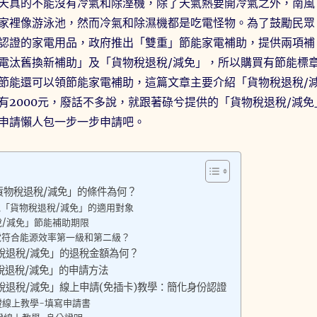
天真的不能沒有冷氣和除溼機，除了天氣熱要開冷氣之外，南風
家裡像游泳池，然而冷氣和除濕機都是吃電怪物。為了鼓勵民眾
認證的家電用品，政府推出「雙重」節能家電補助，提供兩項補
電汰舊換新補助」及「貨物稅退稅/減免」，所以購買有節能標
節能還可以領節能家電補助，這篇文章主要介紹「貨物稅退稅/
有2000元，廢話不多說，就跟著碌兮提供的「貨物稅退稅/減免
申請懶人包一步一步申請吧。
貨物稅退稅/減免」的條件為何？
「貨物稅退稅/減免」的適用對象
稅/減免」節能補助期限
電符合能源效率第一級和第二級？
稅退稅/減免」的退稅金額為何？
稅退稅/減免」的申請方法
稅退稅/減免」線上申請(免插卡)教學：簡化身份認證
證線上教學-填寫申請書