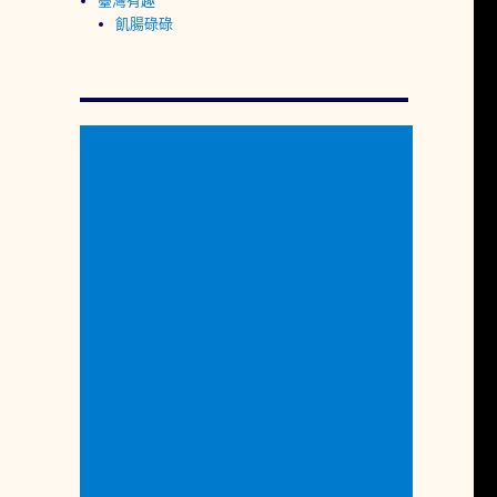
臺灣有趣
飢腸碌碌