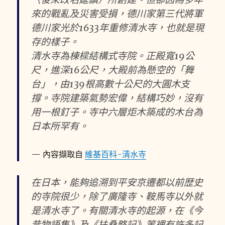
來的戰亂及災害受損，德川家第三代將軍
德川家光於1633年重修清水寺，也就是現
存的樣子。
清水寺為棟樑結構式寺院。正殿寬19公
尺，進深16公尺，大殿前為懸空的「舞
台」，由139根高數十公尺的大圓木支
撐。寺院建築氣勢宏偉，結構巧妙，沒有
用一根釘子。寺中六層炬木築成的木台為
日本所罕有。
內容擷取自
維基百科-清水寺
在日本，能夠追溯到平安京遷都以前歴史
的寺院很少，除了廣隆寺、鞍馬寺以外就
是清水寺了。有關清水寺的起源，在《今
昔物語集》及《扶桑略記》等裡有許多記