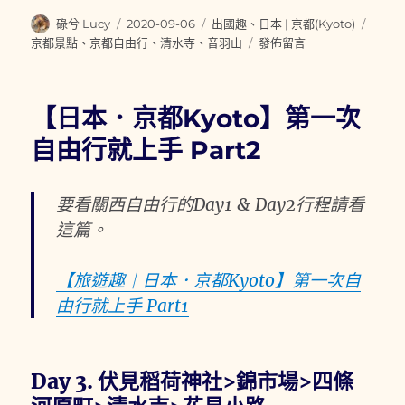
作
發
分
標
碌兮 Lucy
2020-09-06
出國趣
、
日本 | 京都(Kyoto)
者
佈
類
籤
在
京都景點
、
京都自由行
、
清水寺
、
音羽山
發佈留言
日
〈【日
期:
本．
京
【日本．京都Kyoto】第一次
都
Kyoto】
自由行就上手 Part2
京
都
最
要看關西自由行的Day1 & Day2行程請看
古
這篇。
老
的
寺
【旅遊趣｜日本．京都Kyoto】第一次自
院
由行就上手 Part1
音
羽
山
清
Day 3. 伏見稻荷神社>錦市場>四條
水
寺