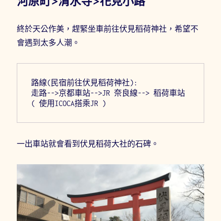
河原町>清水寺>花見小路
(2020
年
終於天公作美，趕緊坐車前往伏見稻荷神社，希望不
屋
頂
會遇到太多人潮。
整
修
完
工)〉
路線(民宿前往伏見稻荷神社):
走路-->京都車站-->JR 奈良線--> 稻荷車站
( 使用ICOCA搭乘JR ) 
一出車站就會看到伏見稻荷大社的石碑。