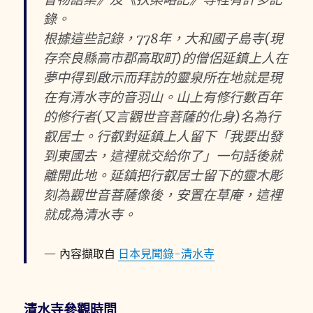
錄。
根據這些記錄，778年，大和國子島寺(現
存奈良縣高市郡高取町)的僧侶延鎮上人在
夢中得到啟示而拜訪的靈泉所在地就是現
在有清水寺的音羽山。山上有修行數百年
的修行者(又言觀世音菩薩的化身)名為行
叡居士。行叡對延鎮上人留下「我要出發
到東國去，這裡就交給你了」一句話後就
離開此地。延鎮把行叡居士留下的靈木彫
刻為觀世音菩薩像後，安置在草庵，這裡
就成為清水寺。
內容擷取自
日本見聞錄-清水寺
清水寺參觀時間