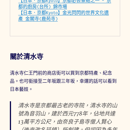
【日本．京都Kyoto】京都必去景點之一 – 京
都的廚房(台所) 錦市場
【日本．京都Kyoto】金光閃閃的世界文化遺
產 金閣寺(鹿苑寺)
關於清水寺
清水寺仁王門前的商店街可以買到京都特產、紀念
品。也可銜接至二年坂跟三年坂，幸運的話可以看到
日本藝妓。
清水寺是京都最古老的寺院，清水寺的山
號為音羽山，建於西元778年，佔地共達
13萬平方公尺，由奈良子島寺僧人賢心
（後來改名延鎮）所創建。但卻因為多年