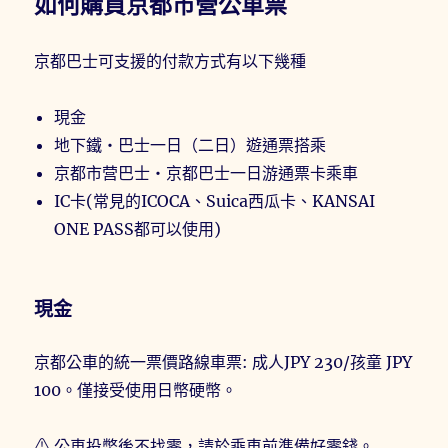
如何購買京都市營公車票
京都巴士可支援的付款方式有以下幾種
現金
地下鐵・巴士一日（二日）遊通票搭乘
京都市营巴士・京都巴士一日游通票卡乘車
IC卡(常見的ICOCA、Suica西瓜卡、KANSAI
ONE PASS都可以使用)
現金
京都公車的統一票價路線車票: 成人JPY 230/孩童 JPY
100。僅接受使用日幣硬幣。
⚠ 公車投幣後不找零，請於乘車前準備好零錢。