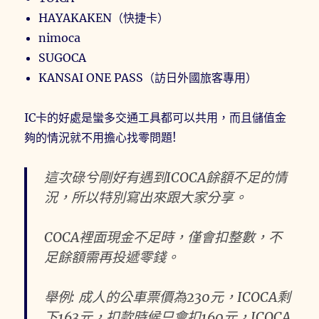
HAYAKAKEN（快捷卡）
nimoca
SUGOCA
KANSAI ONE PASS（訪日外國旅客專用）
IC卡的好處是蠻多交通工具都可以共用，而且儲值金
夠的情況就不用擔心找零問題!
這次碌兮剛好有遇到ICOCA餘額不足的情
況，所以特別寫出來跟大家分享。
COCA裡面現金不足時，僅會扣整數，不
足餘額需再投遞零錢。
舉例: 成人的公車票價為230元，ICOCA剩
下163元，扣款時候只會扣160元，ICOCA