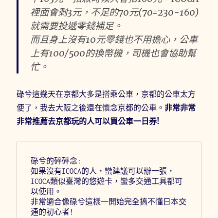
裡面會剩3元，不足的70元(70=230-160)
就需要投遞零錢補足。
而且身上沒有10元零錢也不用擔心，公車
上有100/500的換幣機，司機也會協助幫
忙。
碌兮這幾天在京都大多是搭乘公車，京都的公車太方
便了，我去大阪之後還在懷念京都的公車。
非常非常
非常推薦去京都玩的人可以買公車一日券!
碌兮的碎碎念:
如果沒有ICOCA的人，蠻建議可以辦一張，
ICOCA類似臺灣的悠遊卡，蠻多交通工具都可
以使用。
非常適合像碌兮這樣一開始完全搞不懂日本交
通的初心者!