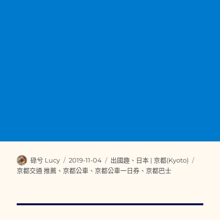
作
發
分
標
碌兮 Lucy
2019-11-04
出國趣
、
日本 | 京都(Kyoto)
者
佈
類
籤
京都交通 推薦
、
京都公車
、
京都公車一日券
、
京都巴士
日
期: