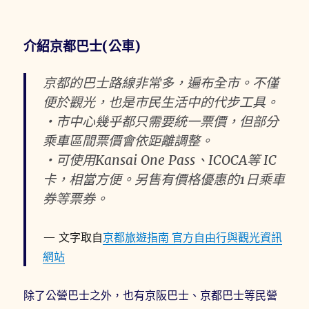
介紹京都巴士(公車)
京都的巴士路線非常多，遍布全市。不僅
便於觀光，也是市民生活中的代步工具。
・市中心幾乎都只需要統一票價，但部分
乘車區間票價會依距離調整。
・可使用Kansai One Pass、ICOCA等 IC
卡，相當方便。另售有價格優惠的1日乘車
券等票券。
文字取自
京都旅遊指南 官方自由行與觀光資訊
網站
除了公營巴士之外，也有京阪巴士、京都巴士等民營