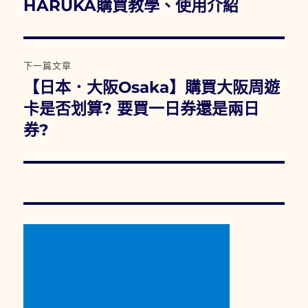
一
HARUKA購買教學、使用介紹
導
篇
覽
文
章:
下一篇文章
【日本．大阪Osaka】購買大阪周遊
下
一
卡是否划算? 要買一日券還是兩日
篇
券?
文
章: