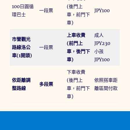
100日圓循
(後門上
一段票
JPY100
環巴士
車，前門下
車)
上車收費
成人
市營觀光
(前門上
JPY230
路線洛公
一段票
車，後門下
小孩
車(1開頭)
車)
JPY100
下車收費
依距離調
(後門上
依照搭車距
多段票
整路線
車，前門下
離區間付款
車)