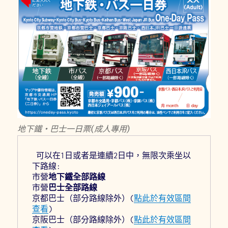
地下鐵・巴士一日票(成人專用)
 可以在1日或者是連續2日中，無限次乘坐以
下路線:
市營
地下鐵全部路線
市營
巴士全部路線
京都巴士（部分路線除外）(
點此於有效區間
查看
)
京阪巴士（部分路線除外）(
點此於有效區間