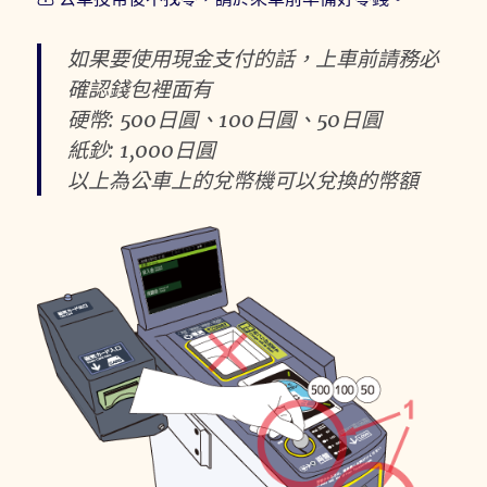
如果要使用現金支付的話，上車前請務必
確認錢包裡面有
硬幣: 500日圓、100日圓、50日圓
紙鈔: 1,000日圓
以上為公車上的兌幣機可以兌換的幣額