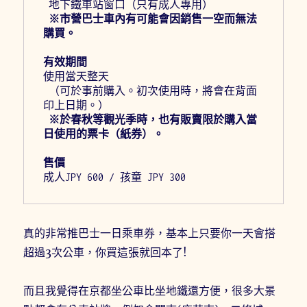
 地下鐵車站窗口（只有成人專用）
※市營巴士車內有可能會因銷售一空而無法
購買。
有效期間
使用當天整天
 （可於事前購入。初次使用時，將會在背面
印上日期。）
※於春秋等觀光季時，也有販賣限於購入當
日使用的票卡（紙券）。
售價
成人JPY 600 / 孩童 JPY 300
真的非常推巴士一日乘車券，基本上只要你一天會搭
超過3次公車，你買這張就回本了!
而且我覺得在京都坐公車比坐地鐵還方便，很多大景