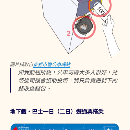
圖片擷取自
京都市營公車網站
如我前述所說，公車司機大多人很好，兌
幣後司機會協助投幣，我只負責把剩下的
錢收進錢包。
地下鐵・巴士一日（二日）遊通票搭乘