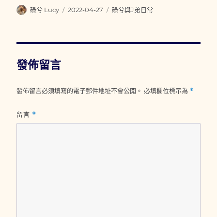
作
發
分
碌兮 Lucy
2022-04-27
碌兮與J弟日常
者
佈
類
日
期:
發佈留言
發佈留言必須填寫的電子郵件地址不會公開。
必填欄位標示為
*
留言
*