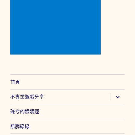
首頁
展
不專業遊戲分享
開
子
選
碌兮的媽媽經
單
飢腸碌碌