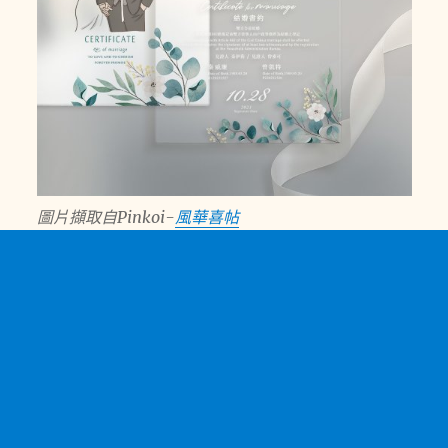
圖片擷取自Pinkoi-
風華喜帖