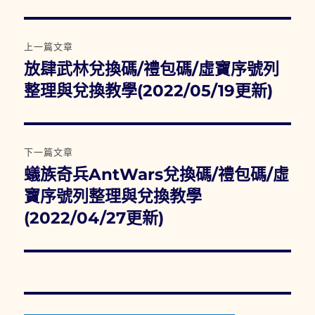
文
上一篇文章
章
放肆武林兌換碼/禮包碼/虛寶序號列
上
一
整理與兌換教學(2022/05/19更新)
導
篇
覽
文
章:
下一篇文章
蟻族奇兵AntWars兌換碼/禮包碼/虛
下
一
寶序號列整理與兌換教學
篇
(2022/04/27更新)
文
章: