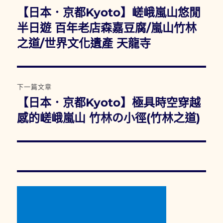
章
【日本．京都Kyoto】嵯峨嵐山悠閒
上
一
半日遊 百年老店森嘉豆腐/嵐山竹林
導
篇
之道/世界文化遺產 天龍寺
覽
文
章:
下一篇文章
【日本．京都Kyoto】極具時空穿越
下
一
感的嵯峨嵐山 竹林の小徑(竹林之道)
篇
文
章: