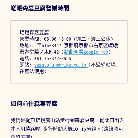
嵯峨森嘉豆腐營業時間
嵯峨森嘉豆腐
營業時間: 08:00~18:00 (週二、週三公休)
地址:  〒616-8447 京都府京都市右京区嵯峨
釈迦堂藤ノ木町42 (
點此查看google map
)
電話: +81 75-872-3955
網站: 
sagatofu-morika.co.jp 
(不過網站現
在無法使用)
如何前往森嘉豆腐
我們是從JR嵯峨嵐山站步行到森嘉豆腐，從北口出去
才不用繞路喔! 步行時間大概10~15分鐘。(路線圖可
參照下圖)