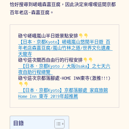
恰好搜尋到嵯峨森嘉豆腐，因此決定來嚐嚐這間京都
百年老店-森嘉豆腐。
碌兮嵯峨嵐山半日遊景點安排
【日本．京都Kyoto】嵯峨嵐山悠閒半日遊 百
年老店森嘉豆腐/嵐山竹林之道/世界文化遺產 
天龍寺
碌兮這次關西自由行的行程安排
 【日本．京都Kyoto / 大阪Osaka】之七天六
夜自助行程總覽 
碌兮這次京都落腳處-HOME INN東寺(激推!!!)
 【日本．京都Kyoto】京都落腳處 家庭旅館
Home Inn 東寺 2019年超推薦
目錄