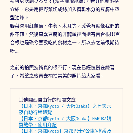
次可以吃到ひろうす(漢字翻飛龍頭)，看其他部落格
介紹，它是用把野菜切成絲加入擠乾水分的豆腐中塑
型油炸。
野菜會用紅蘿蔔、牛蒡、木耳等，感覺有點像我們的
甜不辣，然後森嘉豆腐的非龍頭裡面還有百合根!!!百
合根也是碌兮喜歡吃的食材之一，所以去之前很期待
呀…
之前的拍照技術真的很不行，現在已經慢慢在練習
了，希望之後再去補拍美美的照片給大家看~
其他關西自由行的相關文章
【日本．京都Kyoto / 大阪Osaka】之七天六
夜自助行程總覽
【日本．京都Kyoto / 大阪Osaka】HARUKA購
買教學、使用介紹
【日本．京都Kyoto】京都巴士(公車)搭乘及