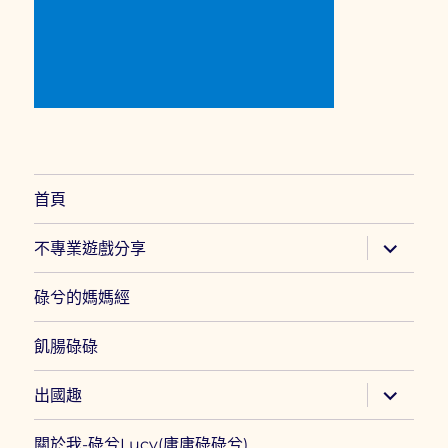
首頁
展
不專業遊戲分享
開
子
選
碌兮的媽媽經
單
飢腸碌碌
展
出國趣
開
子
選
關於我-碌兮Lucy(庸庸碌碌兮)