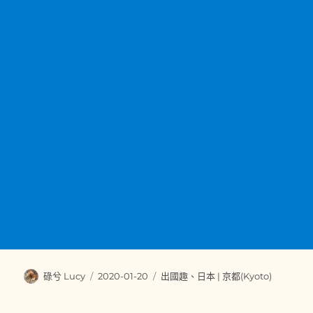
作
發
分
碌兮 Lucy
2020-01-20
出國趣
、
日本 | 京都(Kyoto)
者
佈
類
日