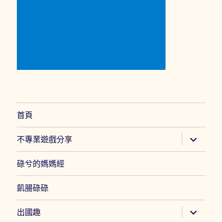
首頁
展
不專業遊戲分享
開
子
選
碌兮的媽媽經
單
飢腸碌碌
展
出國趣
開