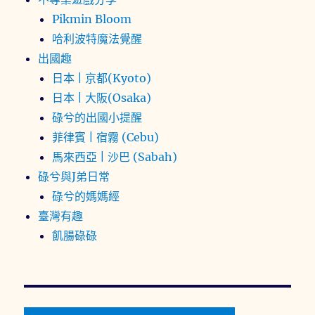
Pikmin Bloom
哈利波特魔法覺醒
出國趣
日本 | 京都(Kyoto)
日本 | 大阪(Osaka)
碌兮的出國小提醒
菲律賓 | 宿霧 (Cebu)
馬來西亞 | 沙巴 (Sabah)
碌兮與J弟日常
碌兮的媽媽經
臺灣有趣
飢腸碌碌