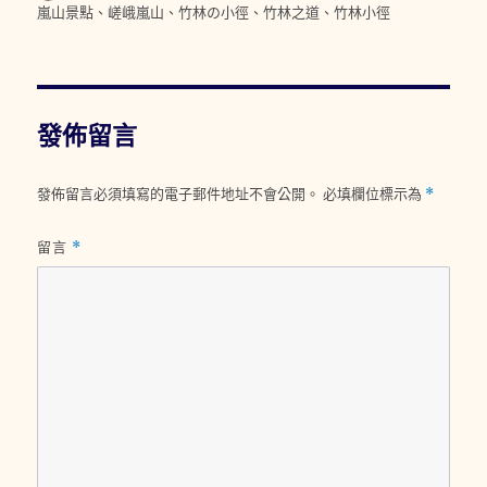
者
佈
類
籤
嵐山景點
、
嵯峨嵐山
、
竹林の小徑
、
竹林之道
、
竹林小徑
日
期:
發佈留言
發佈留言必須填寫的電子郵件地址不會公開。
必填欄位標示為
*
留言
*