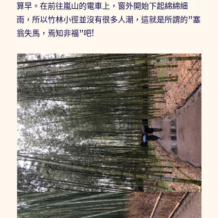
算早。在前往嵐山的電車上，窗外開始下起綿綿細
雨，所以竹林小徑並沒有很多人潮，這就是所謂的”塞
翁失馬，焉知非福”吧!