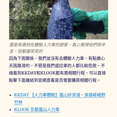
還是有遇到在體驗人力車的遊客，真心覺得他們很辛
苦，但都還笑笑的
因為下雨關係，我們並沒有去體驗人力車，有點擔心
天雨路滑的，不管是我們或拉車的人都比較危險，不
過看到KKDAY和KLOOK都有賣相關行程，可以直接
點擊下面連結到官網查看是否需要購買相關行程。
KKDAY 【人力車體驗】嵐山好浪漫・穿越嵯峨野
竹林
KLOOK 京都嵐山人力車