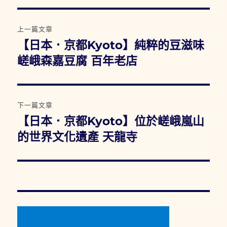
文
上一篇文章
章
【日本．京都Kyoto】純粹的豆滋味
上
一
嵯峨森嘉豆腐 百年老店
導
篇
覽
文
章:
下一篇文章
【日本．京都Kyoto】位於嵯峨嵐山
下
一
的世界文化遺產 天龍寺
篇
文
章: