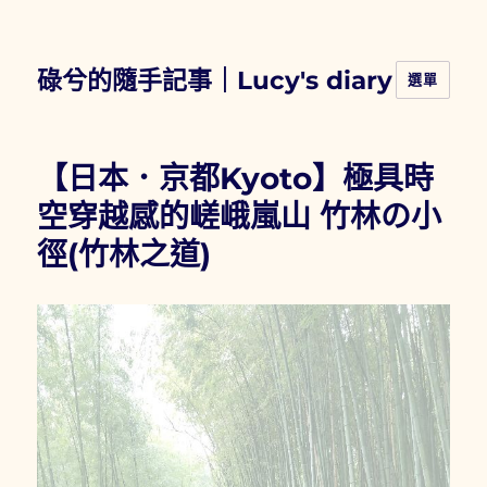
碌兮的隨手記事｜Lucy's diary
選單
【日本．京都Kyoto】極具時
空穿越感的嵯峨嵐山 竹林の小
徑(竹林之道)