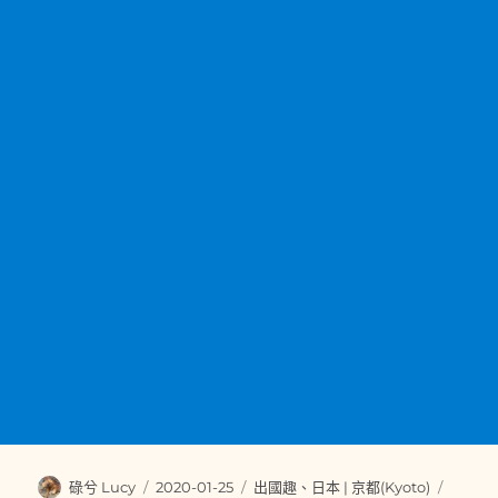
作
發
分
標
碌兮 Lucy
2020-01-25
出國趣
、
日本 | 京都(Kyoto)