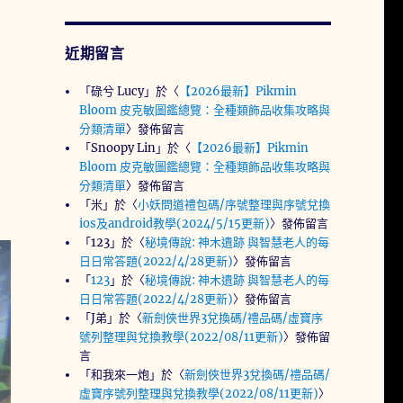
近期留言
「
碌兮 Lucy
」於〈
【2026最新】Pikmin
Bloom 皮克敏圖鑑總覽：全種類飾品收集攻略與
分類清單
〉發佈留言
「
Snoopy Lin
」於〈
【2026最新】Pikmin
Bloom 皮克敏圖鑑總覽：全種類飾品收集攻略與
分類清單
〉發佈留言
「
米
」於〈
小妖問道禮包碼/序號整理與序號兌換
ios及android教學(2024/5/15更新)
〉發佈留言
「
123
」於〈
秘境傳說: 神木遺跡 與智慧老人的每
日日常答題(2022/4/28更新)
〉發佈留言
「
123
」於〈
秘境傳說: 神木遺跡 與智慧老人的每
日日常答題(2022/4/28更新)
〉發佈留言
「
J弟
」於〈
新劍俠世界3兌換碼/禮品碼/虛寶序
號列整理與兌換教學(2022/08/11更新)
〉發佈留
言
「
和我來一炮
」於〈
新劍俠世界3兌換碼/禮品碼/
虛寶序號列整理與兌換教學(2022/08/11更新)
〉