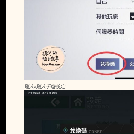
獵人x獵人手遊設定