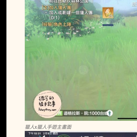
獵人x獵人手遊主畫面