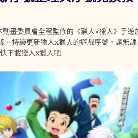
)
日本動畫委員會全程監修的《獵人×獵人》手遊
上線。持續更新獵人x獵人的遊戲序號，讓無課
快下載獵人x獵人吧