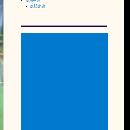
臺灣有趣
飢腸碌碌