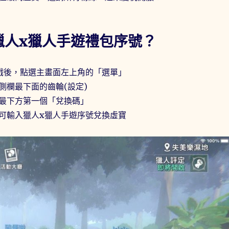
獵人x獵人手遊禮包序號？
戲後，點選主畫面左上角的「選單」
側欄最下面的齒輪(設定)
最下方第一個「兌換碼」
可輸入獵人x獵人手遊序號兌換虛寶