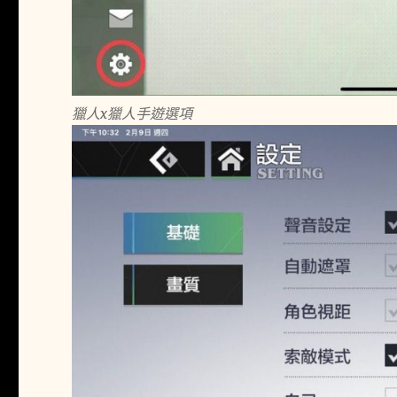
獵人x獵人手遊選項