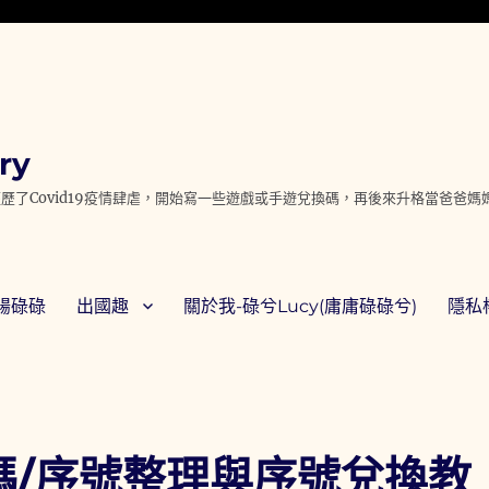
ry
歷了Covid19疫情肆虐，開始寫一些遊戲或手遊兌換碼，再後來升格當爸爸
腸碌碌
出國趣
關於我-碌兮Lucy(庸庸碌碌兮)
隱私權
碼/序號整理與序號兌換教