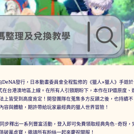
由DeNA發行，日本動畫委員會全程監修的《獵人×獵人》手遊於
日正式在台港澳地區上線。在所有人引頸期盼下，本作在IP還原度、
法上皆受到高度肯定！開發團隊在蒐集多方反饋之後，也持續不
內容與體驗，期許帶給玩家最經典的獵人世界冒險！
也同步釋出一系列豐富活動，登入即可免費領取經典角色-奇犽，
值破萬虛寶，邀請所有粉絲一起來慶祝開服！