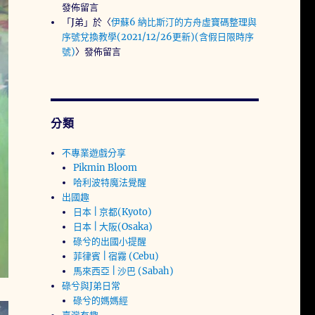
發佈留言
「
J弟
」於〈
伊蘇6 納比斯汀的方舟虛寶碼整理與
序號兌換教學(2021/12/26更新)(含假日限時序
號)
〉發佈留言
分類
不專業遊戲分享
Pikmin Bloom
哈利波特魔法覺醒
出國趣
日本 | 京都(Kyoto)
日本 | 大阪(Osaka)
碌兮的出國小提醒
菲律賓 | 宿霧 (Cebu)
馬來西亞 | 沙巴 (Sabah)
碌兮與J弟日常
碌兮的媽媽經