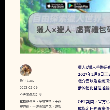
獵人x獵人手遊是
2023年2月8
作
碌兮 Lucy
戲介面以及系統玩
者
發
2023-02-09
斷的優化整個遊戲
佈
分
不專業遊戲分享
日
類
標
兌換碼教學
、
序號兌換
、
手遊
OBT期間，官方
期:
籤
禮包碼
、
手遊虛寶序號
、
遊戲
成指定任務再拿價