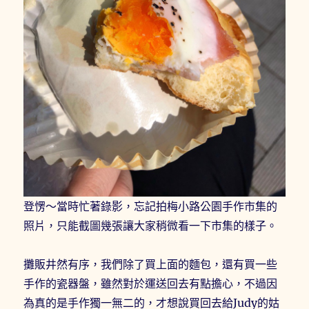
登愣～當時忙著錄影，忘記拍梅小路公園手作市集的
照片，只能截圖幾張讓大家稍微看一下市集的樣子。
攤販井然有序，我們除了買上面的麵包，還有買一些
手作的瓷器盤，雖然對於運送回去有點擔心，不過因
為真的是手作獨一無二的，才想說買回去給Judy的姑