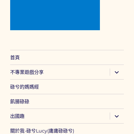
首頁
展
不專業遊戲分享
開
子
選
碌兮的媽媽經
單
飢腸碌碌
展
出國趣
開
子
選
關於我-碌兮Lucy(庸庸碌碌兮)
單