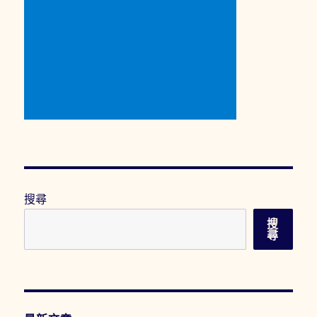
巧
遇
梅
小
路
公
園
手
作
市
集，
只
在
搜尋
每
個
搜
月
尋
第
一
個
星
期