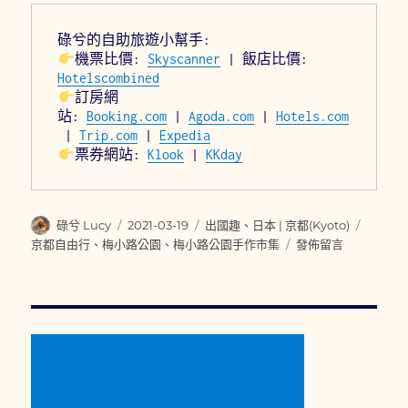
機票比價: 
Skyscanner
 | 飯店比價: 
Hotelscombined
訂房網
站: 
Booking.com
 | 
Agoda.com
 | 
Hotels.com
 | 
Trip.com
 | 
Expedia
票券網站: 
Klook
 | 
KKday
作
發
分
標
碌兮 Lucy
2021-03-19
出國趣
、
日本 | 京都(Kyoto)
者
佈
類
籤
在
京都自由行
、
梅小路公園
、
梅小路公園手作市集
發佈留言
日
〈日
期:
本|
京
都
Kyoto|
超
幸
運！