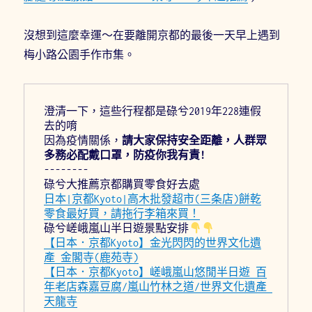
沒想到這麼幸運～在要離開京都的最後一天早上遇到
梅小路公園手作市集。
澄清一下，這些行程都是碌兮2019年228連假
去的唷
因為疫情關係，
請大家保持安全距離，人群眾
多務必配戴口罩，防疫你我有責!
--------
碌兮大推薦京都購買零食好去處
日本|京都Kyoto|高木批發超市(三条店)餅乾
零食最好買，請拖行李箱來買！
碌兮嵯峨嵐山半日遊景點安排
【日本．京都Kyoto】金光閃閃的世界文化遺
產 金閣寺(鹿苑寺)
【日本．京都Kyoto】嵯峨嵐山悠閒半日遊 百
年老店森嘉豆腐/嵐山竹林之道/世界文化遺產 
天龍寺