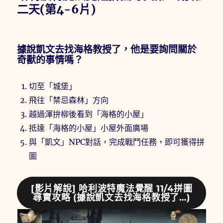
二天(第4-6片)
據說凱文去找海格教授了，他是要詢問關於
奇獸的事情嗎？
切至「城堡」
飛往「禁忌森林」方向
越過渾拚柳後看到「海格的小屋」
抵達「海格的小屋」小屋外面廣場
與「凱文」NPC對話，完成戰鬥任務，即可獲得拼
圖
[影片解說] 哈利波特魔法覺醒 11/4拼圖
尋寶攻略 (據說凱文去找海格教授了…)