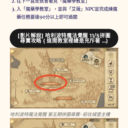
往下一直走就會看見「魔藥學教室」
入「魔藥學教室」，並與「艾薇」NPC並完成練魔
藥任務要達90分以上即可過關
[影片解說] 哈利波特魔法覺醒 11/5拼圖
尋寶攻略 ( 這間教室裡總是充斥著 …)
哈利波特魔法覺醒 第五期拼圖尋寶-前往城堡主樓