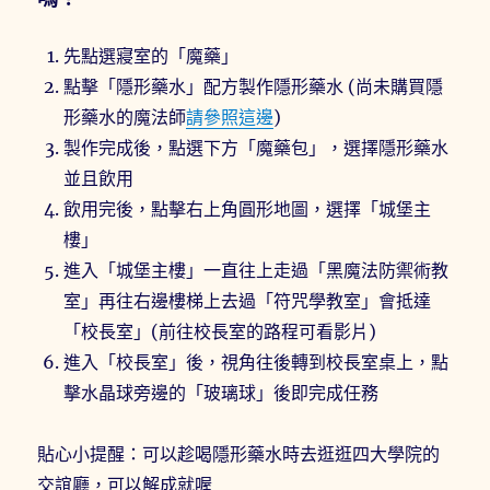
先點選寢室的「魔藥」
點擊「隱形藥水」配方製作隱形藥水 (尚未購買隱
形藥水的魔法師
請參照這邊
)
製作完成後，點選下方「魔藥包」，選擇隱形藥水
並且飲用
飲用完後，點擊右上角圓形地圖，選擇「城堡主
樓」
進入「城堡主樓」一直往上走過「黑魔法防禦術教
室」再往右邊樓梯上去過「符咒學教室」會抵達
「校長室」(前往校長室的路程可看影片)
進入「校長室」後，視角往後轉到校長室桌上，點
擊水晶球旁邊的「玻璃球」後即完成任務
貼心小提醒：可以趁喝隱形藥水時去逛逛四大學院的
交誼廳，可以解成就喔