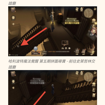
誼廳
哈利波特魔法覺醒 第五期拼圖尋寶 -前往史萊哲林交
誼廳