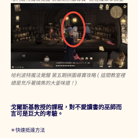
哈利波特魔法覺醒 第五期拼圖尋寶攻略 ( 這間教室裡
總是充斥著燒焦的大釜味道！)
戈爾斯基教授的課程，對不愛讀書的巫師而
言可是巨大的考驗。
＊快速抵達方法