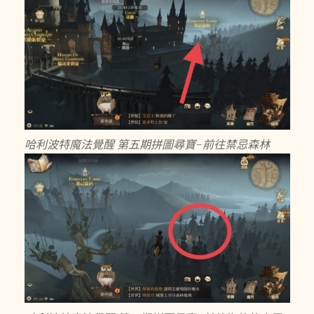
哈利波特魔法覺醒 第五期拼圖尋寶-前往禁忌森林