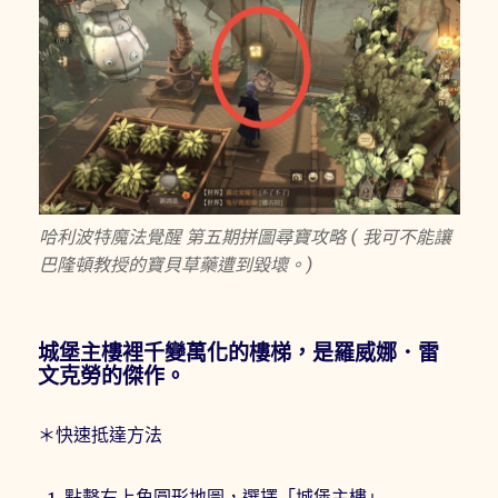
哈利波特魔法覺醒 第五期拼圖尋寶攻略 ( 我可不能讓
巴隆頓教授的寶貝草藥遭到毀壞。)
城堡主樓裡千變萬化的樓梯，是羅威娜．雷
文克勞的傑作。
＊快速抵達方法
點擊右上角圓形地圖，選擇「城堡主樓」