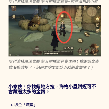
哈利波特魔法覺醒 第五期拼圖尋寶-前往海格的小屋
哈利波特魔法覺醒 第五期拼圖尋寶攻略 ( 據說凱文去
找海格教授了，他是要詢問關於奇獸的事情嗎？ )
小傢伙，你找錯地方拉，海格小屋附近可不
會藏著太多的金幣。
切至「城堡」