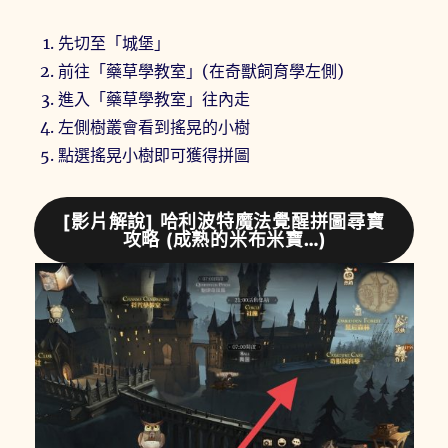
先切至「城堡」
前往「藥草學教室」(在奇獸飼育學左側)
進入「藥草學教室」往內走
左側樹叢會看到搖晃的小樹
點選搖晃小樹即可獲得拼圖
[影片解說] 哈利波特魔法覺醒拼圖尋寶
攻略 (成熟的米布米寶…)