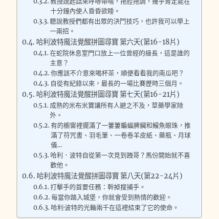
教授說起話來呼哧帶喘，拖腔拖調，幾乎肯定能在
十分鐘內使人昏昏欲睡。
聽說教授們都有出眾的決鬥技巧，也許我可以學上
一兩招。
哈利波特魔法覺醒拼圖尋寶 第六天(第16-18片)
在蛇院休息室門口放上一位曾經的級長，這是誰的
主意？
你應該不介意來喝杯茶，順便看看我的南瓜吧？
自從有紀錄以來，最長的一場比賽歷時三個月。
哈利波特魔法覺醒拼圖尋寶 第七天(第16-21片)
成熟的米布米寶讓所有人避之不及，草藥學家除
外。
有的櫥窗裡擺滿了一簍簍蝙蝠脾臟和鰻魚眼珠，推
滿了符咒書、羽毛筆、一卷卷羊皮紙、藥瓶、月球
儀…
哈利．波特自從第一次見到跩哥？馬份開始就不喜
歡他。
哈利波特魔法覺醒拼圖尋寶 第八天(第22-24片)
打擊手的首要任務：幹掉搜捕手。
每當你踏入城堡，你就會受到熱情的歡迎。
哈利·波特的光輪兩千在這裡結束了它的使命。