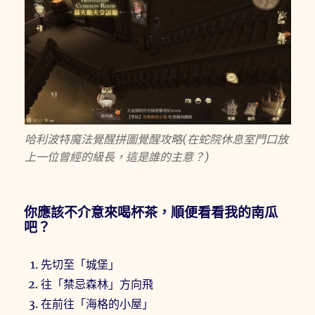
哈利波特魔法覺醒拼圖覺醒攻略(在蛇院休息室門口放
上一位曾經的級長，這是誰的主意？)
你應該不介意來喝杯茶，順便看看我的南瓜
吧？
先切至「城堡」
往「禁忌森林」方向飛
在前往「海格的小屋」