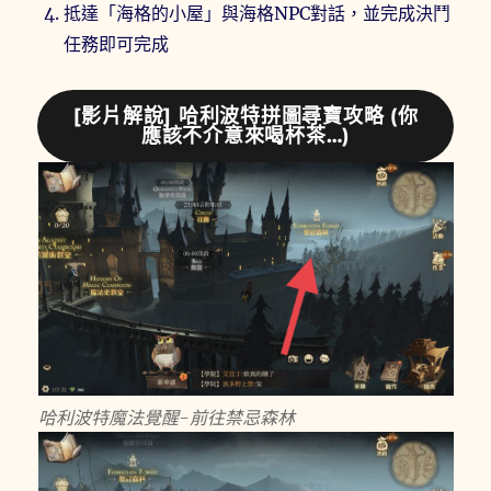
抵達「海格的小屋」與海格NPC對話，並完成決鬥
任務即可完成
[影片解說] 哈利波特拼圖尋寶攻略 (你
應該不介意來喝杯茶…)
哈利波特魔法覺醒-前往禁忌森林