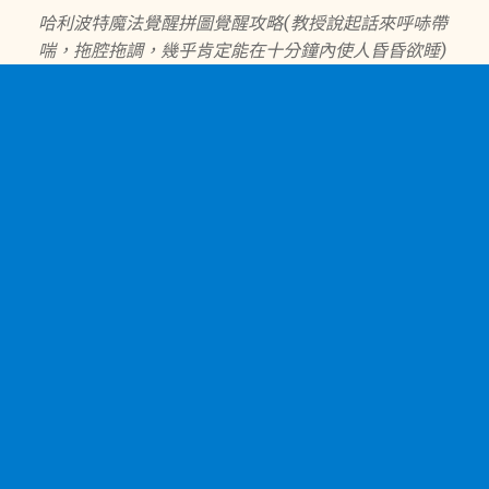
哈利波特魔法覺醒拼圖覺醒攻略(教授說起話來呼哧帶
喘，拖腔拖調，幾乎肯定能在十分鐘內使人昏昏欲睡)