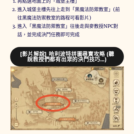
再點選地圖上的「城堡主樓」
進入城堡主樓先往上走到「黑魔法防禦教室」(前
往黑魔法防禦教室的路程可看影片)
進入「黑魔法防禦教室」往後走與麥教授NPC對
話，並完成決鬥任務即可完成
[影片解說] 哈利波特拼圖尋寶攻略 (聽
說教授們都有出眾的決鬥技巧…)