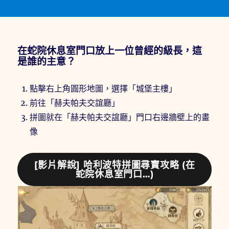
在蛇院休息室門口放上一位曾經的級長，這
是誰的主意？
點擊右上角圓形地圖，選擇「城堡主樓」
前往「赫夫帕夫交誼廳」
拼圖就在「赫夫帕夫交誼廳」門口右邊牆壁上的畫
像
[影片解說] 哈利波特拼圖尋寶攻略 (在
蛇院休息室門口…)