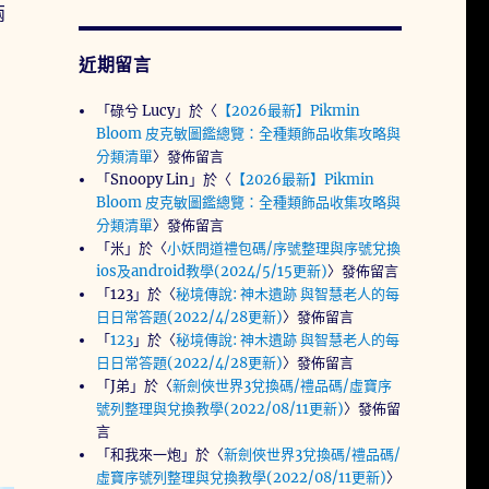
兩
近期留言
「
碌兮 Lucy
」於〈
【2026最新】Pikmin
Bloom 皮克敏圖鑑總覽：全種類飾品收集攻略與
分類清單
〉發佈留言
「
Snoopy Lin
」於〈
【2026最新】Pikmin
Bloom 皮克敏圖鑑總覽：全種類飾品收集攻略與
分類清單
〉發佈留言
「
米
」於〈
小妖問道禮包碼/序號整理與序號兌換
ios及android教學(2024/5/15更新)
〉發佈留言
「
123
」於〈
秘境傳說: 神木遺跡 與智慧老人的每
日日常答題(2022/4/28更新)
〉發佈留言
「
123
」於〈
秘境傳說: 神木遺跡 與智慧老人的每
日日常答題(2022/4/28更新)
〉發佈留言
「
J弟
」於〈
新劍俠世界3兌換碼/禮品碼/虛寶序
號列整理與兌換教學(2022/08/11更新)
〉發佈留
言
「
和我來一炮
」於〈
新劍俠世界3兌換碼/禮品碼/
虛寶序號列整理與兌換教學(2022/08/11更新)
〉