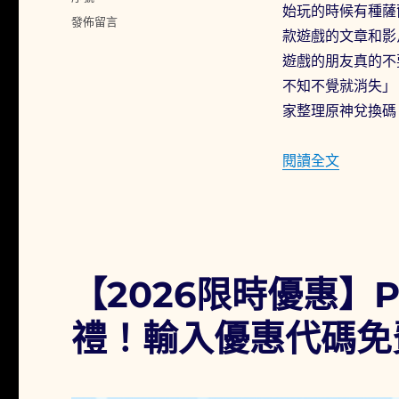
始玩的時候有種薩
在
發佈留言
款遊戲的文章和影
〈原
神
遊戲的朋友真的不
兌
不知不覺就消失」
換
家整理原神兌換碼
碼/
禮
包
〈原神兌換
閱讀全文
碼/
序
號
整
理
與
【2026限時優惠】Pi
序
號
兌
禮！輸入優惠代碼免
換
教
學
(2026/4/9