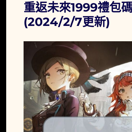
重返未來1999禮包
方
送
禮！
(2024/2/7更新)
輸
入
優
惠
代
碼
免
費
領
取
獎
勵
（內
附
教
學）〉