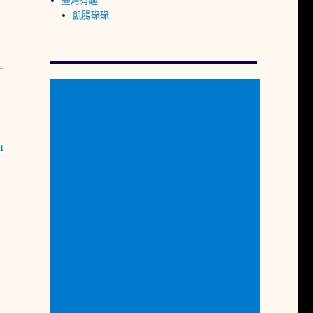
臺灣有趣
飢腸碌碌
一
m
領取獎勵（內附教學）〉