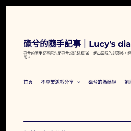
碌兮的隨手記事｜Lucy's dia
碌兮的隨手記事原先是碌兮想記錄跟J弟一起出國玩的部落格，經
常。
首頁
不專業遊戲分享
碌兮的媽媽經
飢