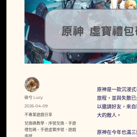
原神是一款沉浸式
作
碌兮 Lucy
旅程，並與失散已
者
發
2026-04-09
以邀請好友，來自P
佈
分
不專業遊戲分享
大的敵人。
日
類
標
兌換碼教學
、
序號兌換
、
手遊
期:
籤
禮包碼
、
手遊虛寶序號
、
遊戲
原神在今年也滿三
序號