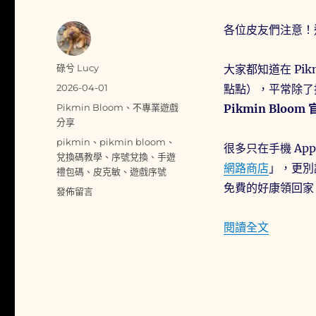
各位皮友們注意！
作
碌兮 Lucy
大家都知道在 Pi
者
發
2026-04-01
點點），平常除了
佈
分
Pikmin Bloom
、
不專業遊戲
Pikmin Bl
日
類
分享
期:
標
pikmin
、
pikmin bloom
、
很多只在手機 A
籤
兌換碼教學
、
序號兌換
、
手遊
網路商店
」，更別
禮包碼
、
皮克敏
、
遊戲序號
免費的好康領回家
在
發佈留言
〈【2026
限
〈【20
閱讀全文
時
優
惠】
Pikmin
Bloom
官