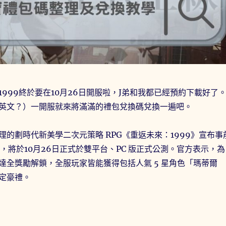
999終於要在10月26日開服啦，J弟和我都已經預約下載好了
英文？）一開服就來將滿滿的禮包兌換碼兌換一遍吧。
理的劃時代新美學二次元策略 RPG《重返未來：1999》宣布事
 萬，將於10月26日正式於雙平台、PC 版正式公測。官方表示，為
達全獎勵解鎖，全服玩家皆能獲得包括人氣 5 星角色「瑪蒂爾
定豪禮。
1999禮包碼/序號整理與序號兌換教學(2024/2/7更新)〉