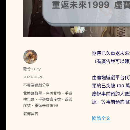
期待已久重返未來1
（看廣告說可以練
作
碌兮 Lucy
者
發
2023-10-26
由魔塊遊戲平台代
佈
分
不專業遊戲分享
預約已突破 100
日
類
標
兌換碼教學
、
序號兌換
、
手遊
慶祝事前預約人數
期:
籤
禮包碼
、
手遊虛寶序號
、
遊戲
達」等事前預約限
序號
、
重返未來1999
在
發佈留言
〈重返未來
閱讀全文
〈重
返