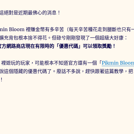
這絕對是近期最佛心的消息！
kmin Bloom 裡賺金幣有多辛苦（每天辛苦種花走到腿斷也只有
擴充背包根本捨不得花。但碌兮剛剛發現了一個超級大好康：
oom 官方網路商店現在有限時的「優惠代碼」可以領取獎勵！
pp 裡遊玩的玩家，可能根本不知道官方還有一個「
Pikmin Bloo
說這個隱藏的優惠代碼了。廢話不多說，趕快跟著這篇教學，把
！
26限時優惠】Pikmin Bloom 官方送禮！輸入優惠代碼免費