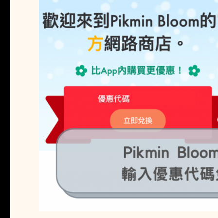
更
新)〉