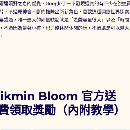
爾達曠野之息的感覺，Google了一下發現還真的有不少在說這
片，不過原神會不斷的推陳出新新角色，喜歡這種開放世界探索
要錯過，唯一最大的兩個缺點就是「遊戲容量很大」以及「時間
，不過因為帶著小孩，也只能休閒休閒的玩，不過還是可以幫大
。
碼/禮包碼/序號整理與序號兌換教學(2026/4/9更新)〉
kmin Bloom 官方送
費領取獎勵（內附教學）