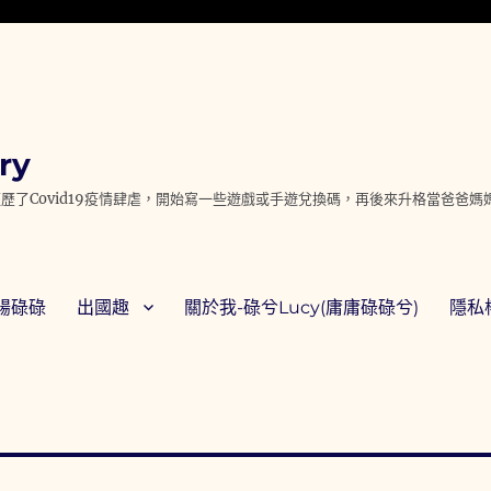
ry
歷了Covid19疫情肆虐，開始寫一些遊戲或手遊兌換碼，再後來升格當爸爸
腸碌碌
出國趣
關於我-碌兮Lucy(庸庸碌碌兮)
隱私權