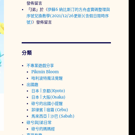
發佈留言
「
J弟
」於〈
伊蘇6 納比斯汀的方舟虛寶碼整理與
序號兌換教學(2021/12/26更新)(含假日限時序
號)
〉發佈留言
分類
不專業遊戲分享
Pikmin Bloom
哈利波特魔法覺醒
出國趣
日本 | 京都(Kyoto)
日本 | 大阪(Osaka)
碌兮的出國小提醒
菲律賓 | 宿霧 (Cebu)
馬來西亞 | 沙巴 (Sabah)
碌兮與J弟日常
碌兮的媽媽經