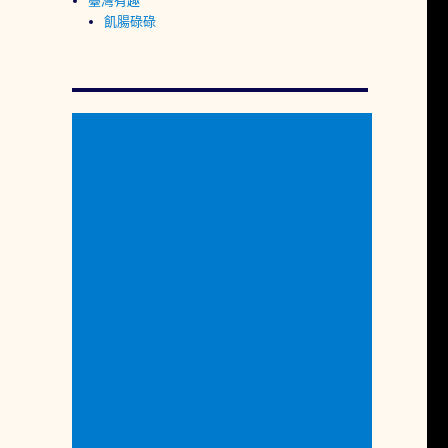
臺灣有趣
飢腸碌碌