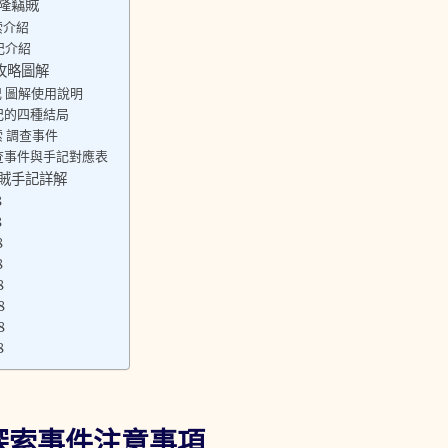
隆竊賊
索介紹
記介紹
攻略圖解
 圖解使用說明
記的四種結局
 調查事件
查事件與手記對應表
竊賊手記詳解
8
8
8
8
8
8
8
8
探索事件注意事項