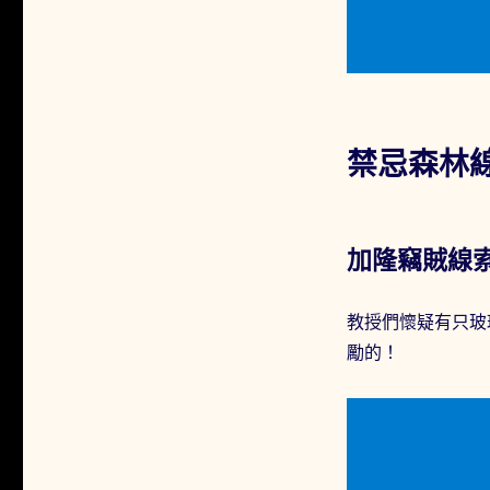
禁忌森林線
加隆竊賊線
教授們懷疑有只玻
勵的！