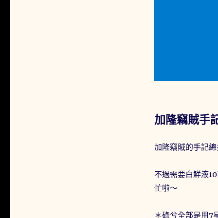
加隆竊賊手
加隆竊賊的手記總
不過需要白鮮液1
忙啦～
＊碌兮全部是用7