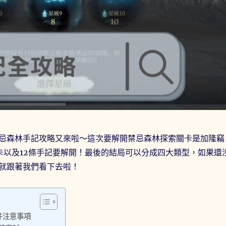
忌森林手記攻略又來啦～這次要解開禁忌森林探索關卡是加隆竊
卡以及12條手記要解開！最後的結局可以分成四大類型，如果還
就跟著我們看下去啦！
件注意事項