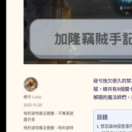
碌兮拖欠很久的禁
賊，總共有8個關
作
碌兮 Lucy
解開的魔法師們，
者
發
2021-11-23
佈
分
哈利波特魔法覺醒
、
不專業遊
目錄
日
類
戲分享
期:
禁忌森林探索事
標
哈利波特魔法覺醒
、
哈利波特