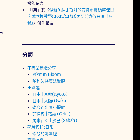
發佈留言
「
J弟
」於〈
伊蘇6 納比斯汀的方舟虛寶碼整理與
序號兌換教學(2021/12/26更新)(含假日限時序
號)
〉發佈留言
星
分類
不專業遊戲分享
Pikmin Bloom
哈利波特魔法覺醒
出國趣
日本 | 京都(Kyoto)
日本 | 大阪(Osaka)
碌兮的出國小提醒
菲律賓 | 宿霧 (Cebu)
馬來西亞 | 沙巴 (Sabah)
碌兮與J弟日常
碌兮的媽媽經