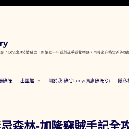
ry
歷了Covid19疫情肆虐，開始寫一些遊戲或手遊兌換碼，再後來升格當爸爸
腸碌碌
出國趣
關於我-碌兮Lucy(庸庸碌碌兮)
隱私權
禁忌森林-加隆竊賊手記全