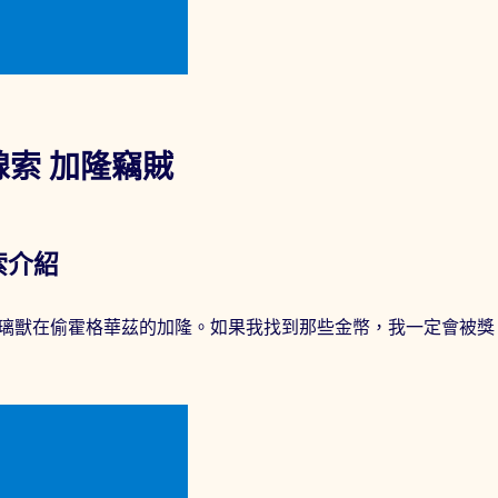
索 加隆竊賊
索介紹
璃獸在偷霍格華茲的加隆。如果我找到那些金幣，我一定會被獎