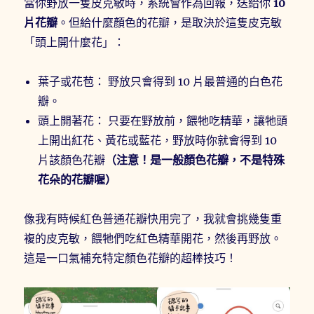
當你野放一隻皮克敏時，系統會作為回報，送給你
10
片花瓣
。但給什麼顏色的花瓣，是取決於這隻皮克敏
「頭上開什麼花」：
葉子或花苞： 野放只會得到 10 片最普通的白色花
瓣。
頭上開著花： 只要在野放前，餵牠吃精華，讓牠頭
上開出紅花、黃花或藍花，野放時你就會得到 10
片該顏色花瓣
（注意！是一般顏色花瓣，不是特殊
花朵的花瓣喔）
像我有時候紅色普通花瓣快用完了，我就會挑幾隻重
複的皮克敏，餵牠們吃紅色精華開花，然後再野放。
這是一口氣補充特定顏色花瓣的超棒技巧！