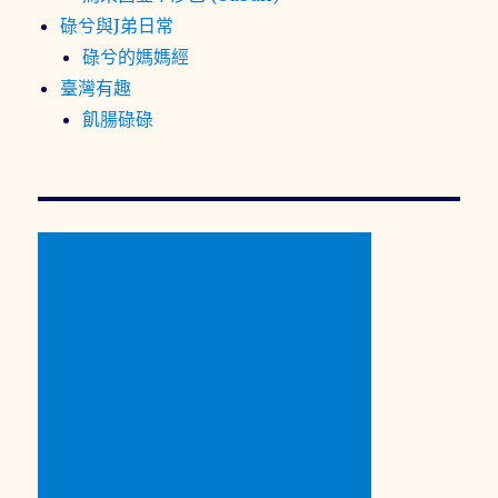
碌兮與J弟日常
碌兮的媽媽經
臺灣有趣
飢腸碌碌