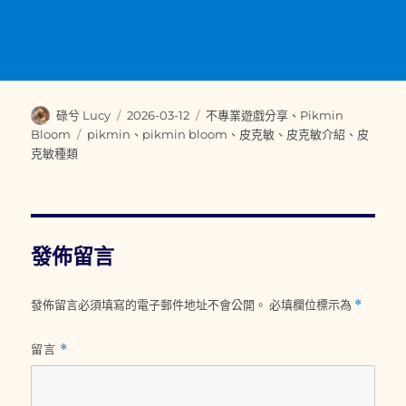
作
發
分
碌兮 Lucy
2026-03-12
不專業遊戲分享
、
Pikmin
者
佈
類
標
Bloom
pikmin
、
pikmin bloom
、
皮克敏
、
皮克敏介紹
、
皮
日
籤
克敏種類
期:
發佈留言
發佈留言必須填寫的電子郵件地址不會公開。
必填欄位標示為
*
留言
*