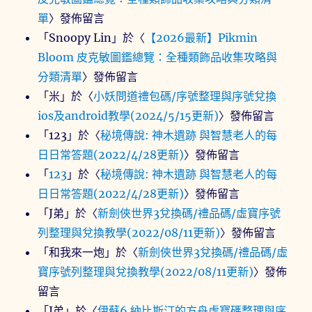
單
〉發佈留言
「
Snoopy Lin
」於〈
【2026最新】Pikmin
Bloom 皮克敏圖鑑總覽：全種類飾品收集攻略與
分類清單
〉發佈留言
「
米
」於〈
小妖問道禮包碼/序號整理與序號兌換
ios及android教學(2024/5/15更新)
〉發佈留言
「
123
」於〈
秘境傳說: 神木遺跡 與智慧老人的每
日日常答題(2022/4/28更新)
〉發佈留言
「
123
」於〈
秘境傳說: 神木遺跡 與智慧老人的每
日日常答題(2022/4/28更新)
〉發佈留言
「
J弟
」於〈
新劍俠世界3兌換碼/禮品碼/虛寶序號
列整理與兌換教學(2022/08/11更新)
〉發佈留言
「
和我來一炮
」於〈
新劍俠世界3兌換碼/禮品碼/虛
寶序號列整理與兌換教學(2022/08/11更新)
〉發佈
留言
「
J弟
」於〈
伊蘇6 納比斯汀的方舟虛寶碼整理與序