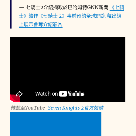
七騎士2介紹擷取於巴哈姆特GNN新聞
《七騎
士》續
作《七騎士 2》事前預約全球開跑 釋出線
上展示會等介紹影片
轉載至YouTube-
Seven Knights 2官方帳號