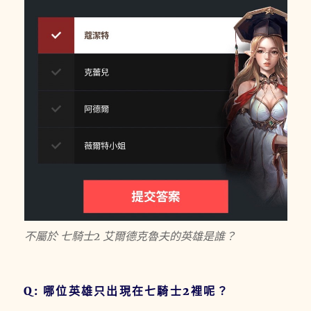
不屬於 七騎士2 艾爾德克魯夫的英雄是誰？
Q: 哪位英雄只出現在七騎士2裡呢？