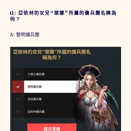
Q: 亞依林的女兒“萊娜”所屬的傭兵團名稱為
何？
A: 黎明傭兵團