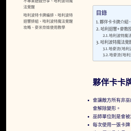
分
不專業遊戲分享
、
哈利波特魔
日
類
法覺醒
期:
目錄
標
哈利波特卡牌編排
、
哈利波特
籤
迴響排組
、
哈利波特魔法覺醒
夥伴卡卡牌介紹
攻略
、
麥米奈娃使用教學
哈利迴響+麥教
哈利波特魔法
哈利波特魔法覺醒
哈麥流(哈利
哈麥流(哈利
夥伴卡卡
會讓敵方所有非巫
會解除變形。
巫師單位則是會被
每次使用一張卡牌