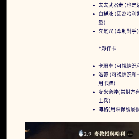
去去武器走 (也
白鮮液 (因為哈
量)
充氣咒 (牽制對手)
*夥伴卡
卡珊卓 (可視情
洛蒂 (可視情況
用卡牌)
麥米奈娃(當對方
士兵)
海格(用來保護最