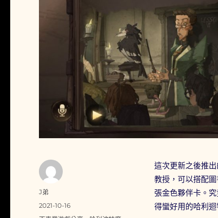
這次更新之後推出
教授，可以搭配圖
作
J弟
張金色夥伴卡。究
者
發
2021-10-16
得蠻好用的哈利迴
佈