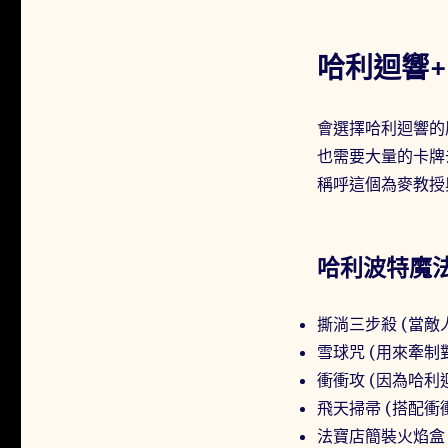
哈利迴響
會選擇哈利迴響的
也需要大量的卡牌
稱呼這個為麥教授
哈利波特魔法
撕淌三步殺 (當
雪球咒 (用來牽制
衝衝攻 (因為哈
飛天掃帚 (搭配
法寶店簡裝火焰盒