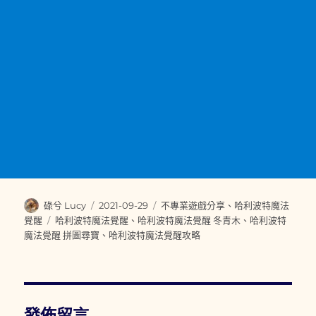
作
發
分
碌兮 Lucy
2021-09-29
不專業遊戲分享
、
哈利波特魔法
者
佈
類
標
覺醒
哈利波特魔法覺醒
、
哈利波特魔法覺醒 冬青木
、
哈利波特
日
籤
魔法覺醒 拼圖尋寶
、
哈利波特魔法覺醒攻略
期:
發佈留言