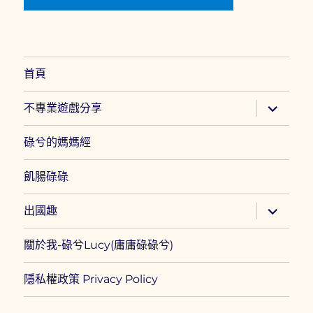
首頁
展
不專業遊戲分享
開
子
選
碌兮的媽媽經
單
飢腸碌碌
展
出國趣
開
子
選
關於我-碌兮Lucy(庸庸碌碌兮)
單
隱私權政策 Privacy Policy