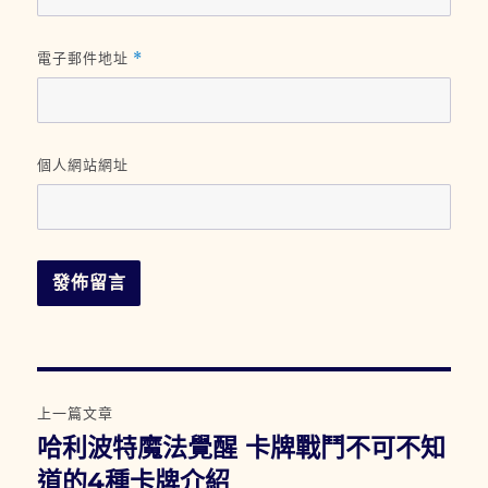
電子郵件地址
*
個人網站網址
文
上一篇文章
章
哈利波特魔法覺醒 卡牌戰鬥不可不知
上
一
道的4種卡牌介紹
導