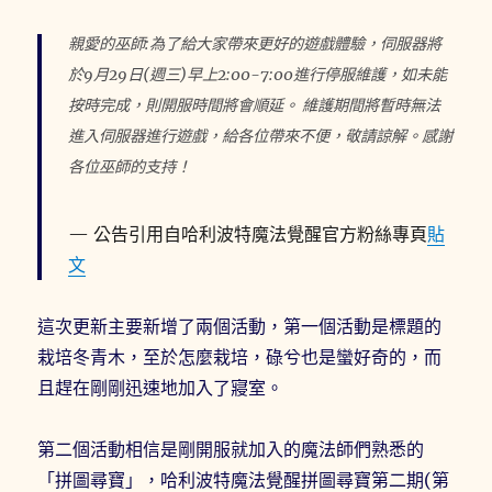
親愛的巫師:為了給大家帶來更好的遊戲體驗，伺服器將
於9月29日(週三)早上2:00-7:00進行停服維護，如未能
按時完成，則開服時間將會順延。 維護期間將暫時無法
進入伺服器進行遊戲，給各位帶來不便，敬請諒解。感謝
各位巫師的支持！
公告引用自哈利波特魔法覺醒官方粉絲專頁
貼
文
這次更新主要新增了兩個活動，第一個活動是標題的
栽培冬青木，至於怎麼栽培，碌兮也是蠻好奇的，而
且趕在剛剛迅速地加入了寢室。
第二個活動相信是剛開服就加入的魔法師們熟悉的
「拼圖尋寶」，哈利波特魔法覺醒拼圖尋寶第二期(第