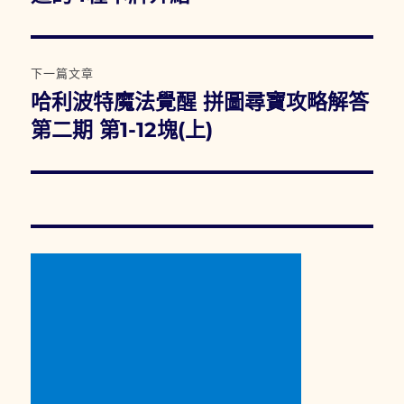
篇
覽
文
章:
下一篇文章
哈利波特魔法覺醒 拼圖尋寶攻略解答
下
一
第二期 第1-12塊(上)
篇
文
章: