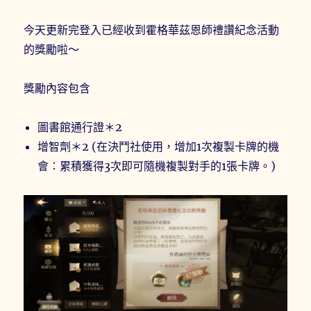
今天更新完登入已經收到霍格華茲恩師禮讚紀念活動
的獎勵啦～
獎勵內容包含
圖書館通行證＊2
增智劑＊2 (在決鬥社使用，增加1次複製卡牌的機
會：累積獲得3次即可隨機複製對手的1張卡牌。)