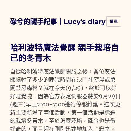
碌兮的隨手記事｜Lucy's diary
選單
哈利波特魔法覺醒 親手栽培自
已的冬青木
自從哈利波特魔法覺醒開服之後，各位魔法
師犧牲了多少的睡眠時間在決鬥社廝混或勇
闖禁忌森林？就在今天(9/29)，終於可以好
好睡覺啦！因為官方表定伺服器將於9月29日
(週三)早上2:00-7:00進行停服維護。這次更
新主要新增了兩個活動，第一個活動是標題
的栽培冬青木，至於怎麼栽培，碌兮也是蠻
好奇的，而且趕在剛剛迅速地加入了寢室。