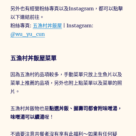
另外也有經營粉絲專頁以及Instagram，都可以點擊
以下連結前往。
粉絲專頁:
五漁村丼飯屋
| Instagram:
@wu_yu_cun
五漁村丼飯屋菜單
因為五漁村的品項較多，手動菜單只放上生魚片以及
菜單上推薦的品項，另外也附上點菜單以及菜單的照
片。
五漁村丼飯物也是
點選丼飯、握壽司都會附味噌湯，
味噌湯可以續湯
喔！
不過要注意共餐者沒有享有此福利～如果有任何疑