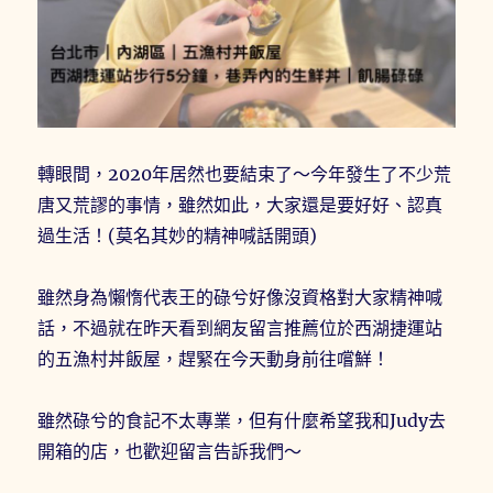
轉眼間，2020年居然也要結束了～今年發生了不少荒
唐又荒謬的事情，雖然如此，大家還是要好好、認真
過生活！(莫名其妙的精神喊話開頭)
雖然身為懶惰代表王的碌兮好像沒資格對大家精神喊
話，不過就在昨天看到網友留言推薦位於西湖捷運站
的五漁村丼飯屋，趕緊在今天動身前往嚐鮮！
雖然碌兮的食記不太專業，但有什麼希望我和Judy去
開箱的店，也歡迎留言告訴我們～