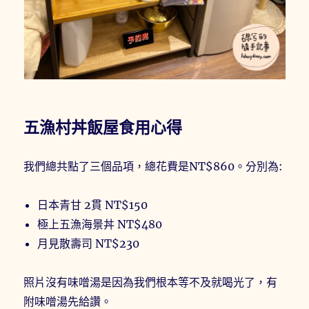
五漁村丼飯屋食用心得
我們總共點了三個品項，總花費是NT$860。分別為:
日本青甘 2貫 NT$150
極上五漁海景丼 NT$480
月見散壽司 NT$230
照片沒有味噌湯是因為我們根本等不及就喝光了，有
附味噌湯先給讚。