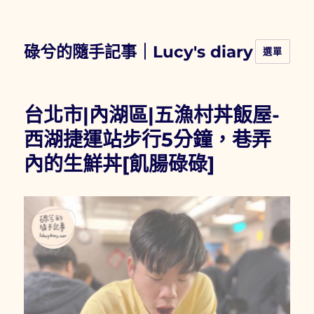
碌兮的隨手記事｜Lucy's diary
選單
台北市|內湖區|五漁村丼飯屋-
西湖捷運站步行5分鐘，巷弄
內的生鮮丼[飢腸碌碌]