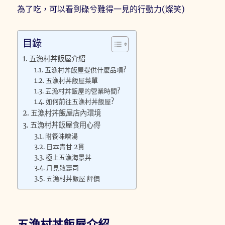
為了吃，可以看到碌兮難得一見的行動力(燦笑)
目錄
五漁村丼飯屋介紹
五漁村丼飯屋提供什麼品項?
五漁村丼飯屋菜單
五漁村丼飯屋的營業時間?
如何前往五漁村丼飯屋?
五漁村丼飯屋店內環境
五漁村丼飯屋食用心得
附餐味噌湯
日本青甘 2貫
極上五漁海景丼
月見散壽司
五漁村丼飯屋 評價
五漁村丼飯屋介紹