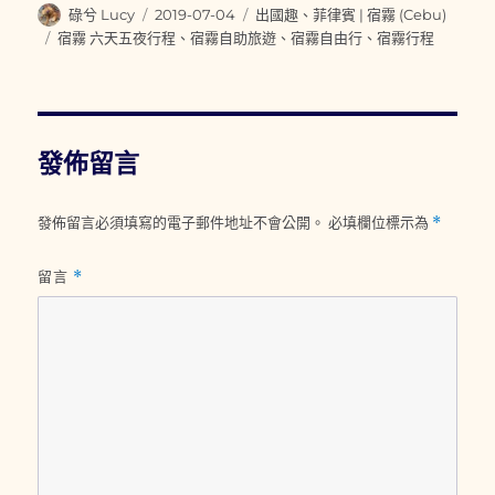
作
發
分
碌兮 Lucy
2019-07-04
出國趣
、
菲律賓 | 宿霧 (Cebu)
者
佈
類
標
宿霧 六天五夜行程
、
宿霧自助旅遊
、
宿霧自由行
、
宿霧行程
日
籤
期:
發佈留言
發佈留言必須填寫的電子郵件地址不會公開。
必填欄位標示為
*
留言
*