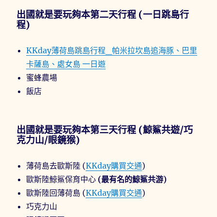
出國就是要玩夠本第二天行程 (一日跳島行
程)
KKday薄荷島跳島行程_帕米拉坎島追海豚、巴里
卡薩島、處女島 一日遊
蜜蜂農場
飯店
出國就是要玩夠本第三天行程 (鯨鯊共遊/巧
克力山/眼鏡猴)
薄荷島去歐斯陸 (
KKday購買交通
)
歐斯陸鯨鯊保育中心
(最有名的鯨鯊共游)
歐斯陸回薄荷島 (
KKday購買交通
)
巧克力山