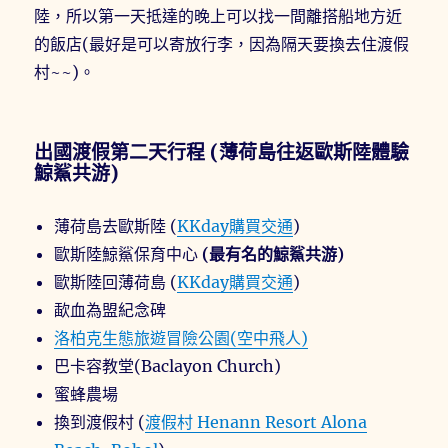
陸，所以第一天抵達的晚上可以找一間離搭船地方近
的飯店(最好是可以寄放行李，因為隔天要換去住渡假
村~~)。
出國渡假第二天行程 (薄荷島往返歐斯陸體驗
鯨鯊共游)
薄荷島去歐斯陸 (
KKday購買交通
)
歐斯陸鯨鯊保育中心
(最有名的鯨鯊共游)
歐斯陸回薄荷島 (
KKday購買交通
)
歃血為盟紀念碑
洛柏克生態旅遊冒險公園(空中飛人)
巴卡容教堂(Baclayon Church)
蜜蜂農場
換到渡假村 (
渡假村 Henann Resort Alona