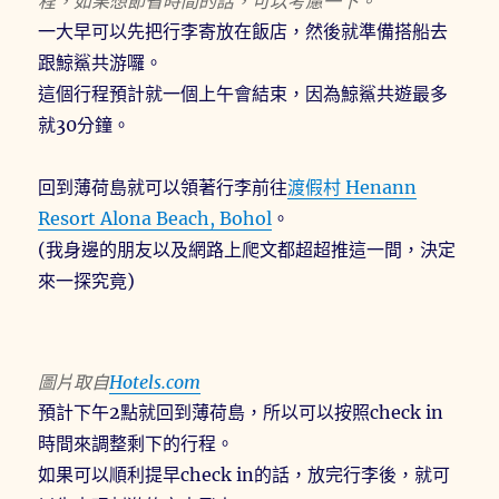
程，如果想節省時間的話，可以考慮一下。
一大早可以先把行李寄放在飯店，然後就準備搭船去
跟鯨鯊共游囉。
這個行程預計就一個上午會結束，因為鯨鯊共遊最多
就30分鐘。
回到薄荷島就可以領著行李前往
渡假村 Henann
Resort Alona Beach, Bohol
。
(我身邊的朋友以及網路上爬文都超超推這一間，決定
來一探究竟)
圖片取自
Hotels.com
預計下午2點就回到薄荷島，所以可以按照check in
時間來調整剩下的行程。
如果可以順利提早check in的話，放完行李後，就可