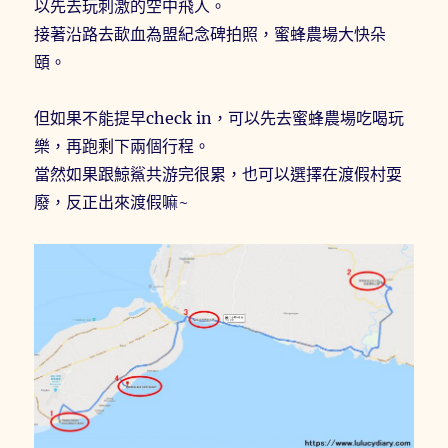
以先去玩刺激的空中飛人。
接著沿路去歃血為盟紀念碑拍照，蜜蜂農場大快朵
頤。
但如果不能提早check in，可以先去蜜蜂農場吃喝玩
樂，再跑剩下兩個行程。
當然如果跟鯨鯊共游完很累，也可以選擇在渡假村耍
廢，反正出來渡假嘛~