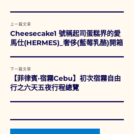
文
上一篇文章
章
Cheesecake1 號稱起司蛋糕界的愛
上
一
馬仕(HERMES)_奢侈(藍莓乳酪)開箱
導
篇
覽
文
章:
下一篇文章
【菲律賓·宿霧Cebu】初次宿霧自由
下
一
行之六天五夜行程總覽
篇
文
章: