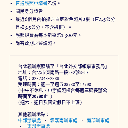
普通護照申請書
乙份。
國民身分證者
最近6個月內拍攝之白底彩色照片2張（直4.5公分
且橫3.5公分，不含邊框）。
護照規費為每本新臺幣1,300元。
尚有效期之舊護照。
台北親辦護照請至「台北外交部領事事務局」
地址：台北市濟南路一段2-2號3~5F
電話：02-2343-2888
受理時間：週一至週五08:30至17:00
(中午不休息，申辦護照櫃台
每週三延長辦公
時間至20:00止
 )
(週六、週日及國定假日不上班)
其他親辦地點：
中部辦事處
 、 
雲嘉南辦事處
 、 
南部辦事處
、  
東部辦事處