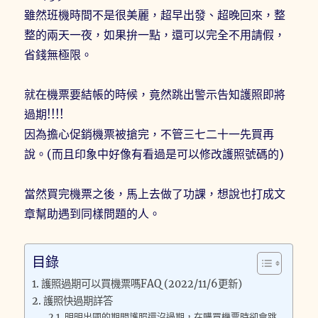
雖然班機時間不是很美麗，超早出發、超晚回來，整
整的兩天一夜，如果拚一點，還可以完全不用請假，
省錢無極限。
就在機票要結帳的時候，竟然跳出警示告知護照即將
過期!!!!
因為擔心促銷機票被搶完，不管三七二十一先買再
說。(而且印象中好像有看過是可以修改護照號碼的)
當然買完機票之後，馬上去做了功課，想說也打成文
章幫助遇到同樣問題的人。
目錄
護照過期可以買機票嗎FAQ (2022/11/6更新)
護照快過期詳答
明明出國的期間護照還沒過期，在購買機票時卻會跳