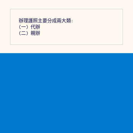
辦理護照主要分成兩大類:
(一) 代辦
(二) 親辦