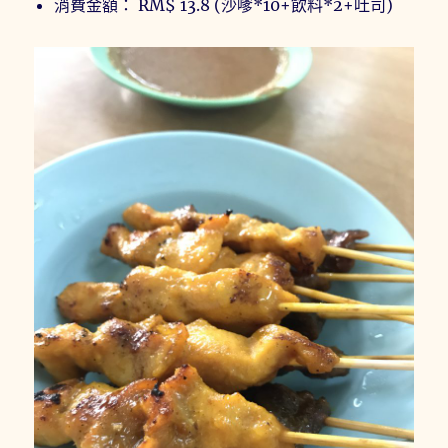
消費金額： RM$ 13.8 (沙嗲*10+飲料*2+吐司)