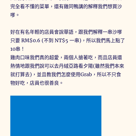
完全看不懂的菜單，還有雞同鴨講的解釋我們想買沙
嗲。
好在有名年輕的店員會說華語，跟我們解釋一串沙嗲
只要 RM$0.6 (不到 NT$5 一串)，所以我們馬上點了
10串！
雞肉口味我們真的超愛，兩個人搶著吃，而且店員還
熱情地跟我們說可以去丹絨亞路看夕陽(雖然我們本來
就打算去)，並且教我們怎麼使用Grab，所以不只食
物好吃，店員也很善良。