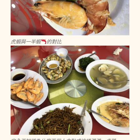
虎蝦與一半蝦
的對比