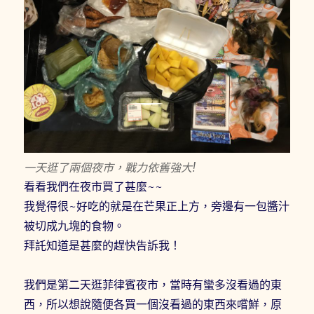
一天逛了兩個夜市，戰力依舊強大!
看看我們在夜市買了甚麼~~
我覺得很~好吃的就是在芒果正上方，旁邊有一包醬汁
被切成九塊的食物。
拜託知道是甚麼的趕快告訴我！
我們是第二天逛菲律賓夜市，當時有蠻多沒看過的東
西，所以想說隨便各買一個沒看過的東西來嚐鮮，原