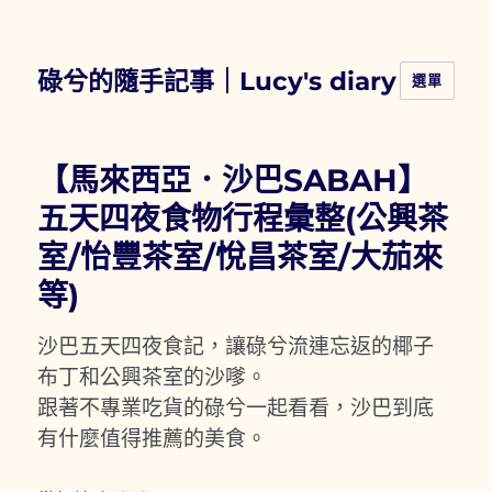
碌兮的隨手記事｜Lucy's diary
選單
【馬來西亞．沙巴SABAH】
五天四夜食物行程彙整(公興茶
室/怡豐茶室/悅昌茶室/大茄來
等)
沙巴五天四夜食記，讓碌兮流連忘返的椰子
布丁和公興茶室的沙嗲。
跟著不專業吃貨的碌兮一起看看，沙巴到底
有什麼值得推薦的美食。