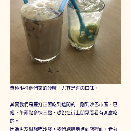
無極限推他們家的沙嗲，尤其是雞肉口味。
其實我們是歪打正著吃到這間的，剛到沙巴市區，已
經下午兩點多快三點，想說在街上閒晃看看有甚麼吃
的。
因為男友很想吃沙嗲，我們尷尬地進到店裡面，看著