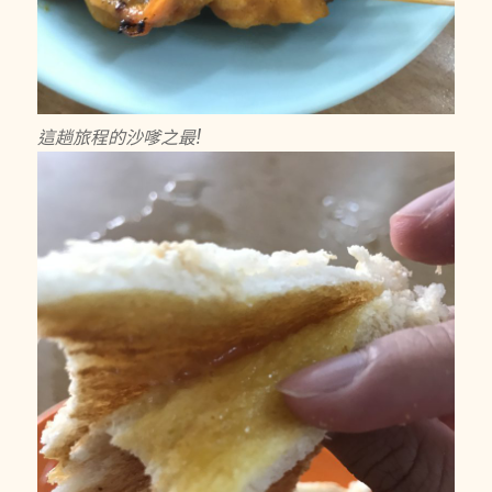
這趟旅程的沙嗲之最!