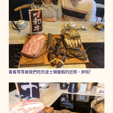
看看等等被我們吃的波士頓龍蝦的近照，帥啦!