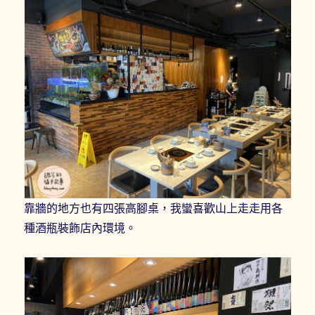
靠牆的地方也有四張高腳桌，我蠻喜歡山上走走用各
種酒瓶裝飾店內環境。