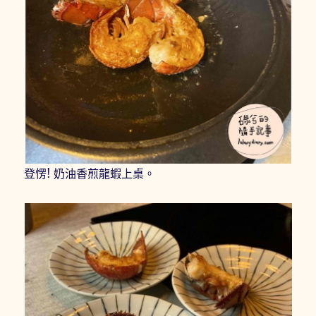
登愣! 奶油香煎龍蝦上桌。