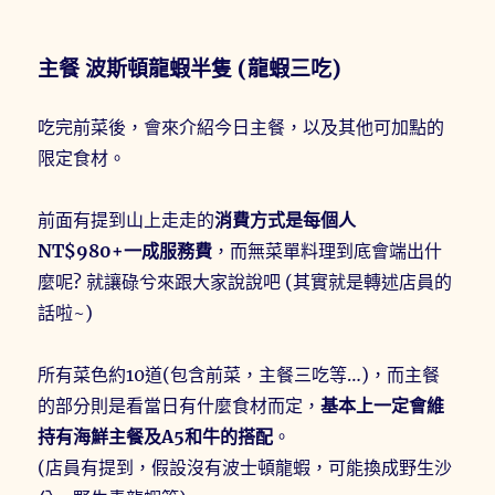
主餐 波斯頓龍蝦半隻 (龍蝦三吃)
吃完前菜後，會來介紹今日主餐，以及其他可加點的
限定食材。
前面有提到山上走走的
消費方式是每個人
NT$980+一成服務費
，而無菜單料理到底會端出什
麼呢? 就讓碌兮來跟大家說說吧 (其實就是轉述店員的
話啦~)
所有菜色約10道(包含前菜，主餐三吃等…)，而主餐
的部分則是看當日有什麼食材而定，
基本上一定會維
持有海鮮主餐及A5和牛的搭配
。
(店員有提到，假設沒有波士頓龍蝦，可能換成野生沙