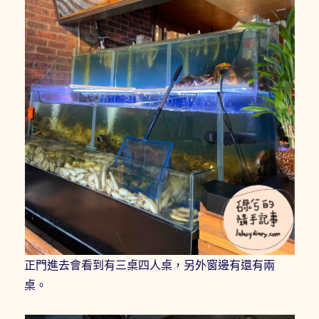
正門進去會看到有三桌四人桌，另外窗邊有還有兩
桌。