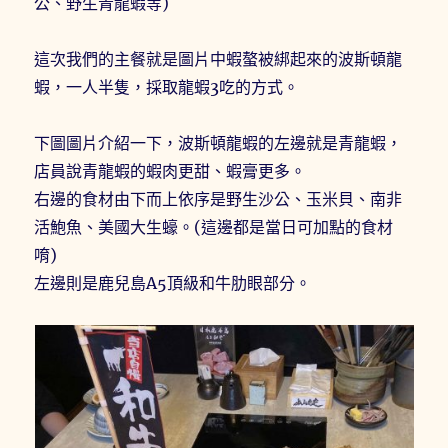
公、野生青龍蝦等)
這次我們的主餐就是圖片中蝦螯被綁起來的波斯頓龍
蝦，一人半隻，採取龍蝦3吃的方式。
下圖圖片介紹一下，波斯頓龍蝦的左邊就是青龍蝦，
店員說青龍蝦的蝦肉更甜、蝦膏更多。
右邊的食材由下而上依序是野生沙公、玉米貝、南非
活鮑魚、美國大生蠔。(這邊都是當日可加點的食材
唷)
左邊則是鹿兒島A5頂級和牛肋眼部分。