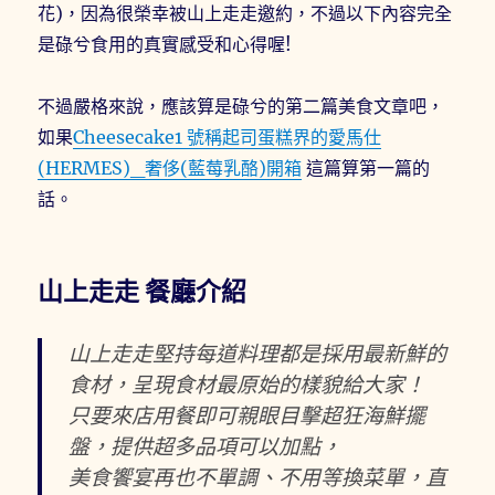
花)，因為很榮幸被山上走走邀約，不過以下內容完全
是碌兮食用的真實感受和心得喔!
不過嚴格來說，應該算是碌兮的第二篇美食文章吧，
如果
Cheesecake1 號稱起司蛋糕界的愛馬仕
(HERMES)_奢侈(藍莓乳酪)開箱
這篇算第一篇的
話。
山上走走 餐廳介紹
山上走走堅持每道料理都是採用最新鮮的
食材，呈現食材最原始的樣貌給大家！
只要來店用餐即可親眼目擊超狂海鮮擺
盤，提供超多品項可以加點，
美食饗宴再也不單調、不用等換菜單，直