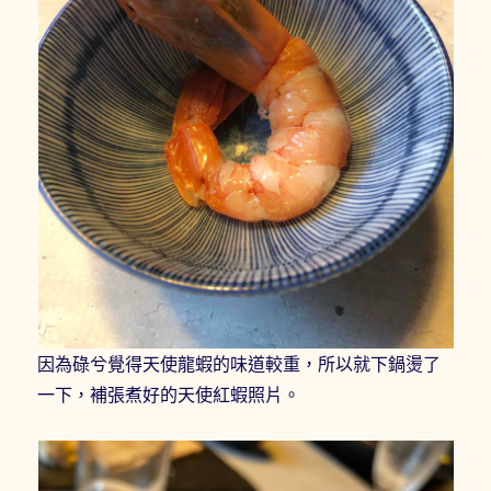
因為碌兮覺得天使龍蝦的味道較重，所以就下鍋燙了
一下，補張煮好的天使紅蝦照片。