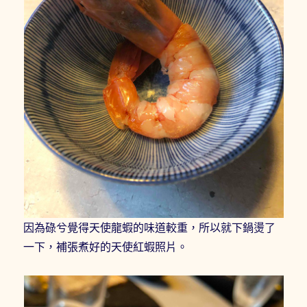
因為碌兮覺得天使龍蝦的味道較重，所以就下鍋燙了
一下，補張煮好的天使紅蝦照片。