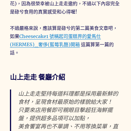
花)，因為很榮幸被山上走走邀約，不過以下內容完全
是碌兮食用的真實感受和心得喔!
不過嚴格來說，應該算是碌兮的第二篇美食文章吧，
如果
Cheesecake1 號稱起司蛋糕界的愛馬仕
(HERMES)_奢侈(藍莓乳酪)開箱
這篇算第一篇的
話。
山上走走 餐廳介紹
山上走走堅持每道料理都是採用最新鮮的
食材，呈現食材最原始的樣貌給大家！
只要來店用餐即可親眼目擊超狂海鮮擺
盤，提供超多品項可以加點，
美食饗宴再也不單調、不用等換菜單，直