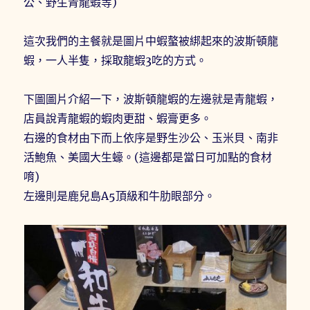
公、野生青龍蝦等)
這次我們的主餐就是圖片中蝦螯被綁起來的波斯頓龍
蝦，一人半隻，採取龍蝦3吃的方式。
下圖圖片介紹一下，波斯頓龍蝦的左邊就是青龍蝦，
店員說青龍蝦的蝦肉更甜、蝦膏更多。
右邊的食材由下而上依序是野生沙公、玉米貝、南非
活鮑魚、美國大生蠔。(這邊都是當日可加點的食材
唷)
左邊則是鹿兒島A5頂級和牛肋眼部分。