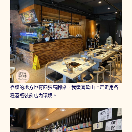
靠牆的地方也有四張高腳桌，我蠻喜歡山上走走用各
種酒瓶裝飾店內環境。