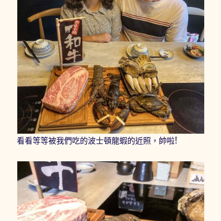
看看等等被我們吃的波士頓龍蝦的近照，帥啦!