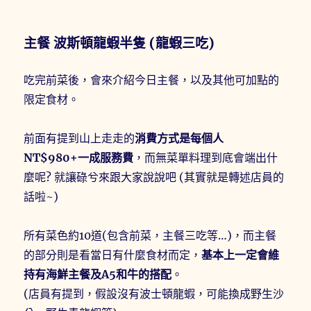
主餐 波斯頓龍蝦半隻 (龍蝦三吃)
吃完前菜後，會來介紹今日主餐，以及其他可加點的
限定食材。
前面有提到山上走走的
消費方式是每個人
NT$980+一成服務費
，而無菜單料理到底會端出什
麼呢? 就讓碌兮來跟大家說說吧 (其實就是轉述店員的
話啦~)
所有菜色約10道(包含前菜，主餐三吃等…)，而主餐
的部分則是看當日有什麼食材而定，
基本上一定會維
持有海鮮主餐及A5和牛的搭配
。
(店員有提到，假設沒有波士頓龍蝦，可能換成野生沙