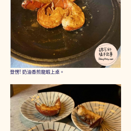
登愣! 奶油香煎龍蝦上桌。