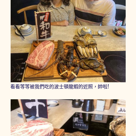
看看等等被我們吃的波士頓龍蝦的近照，帥啦!