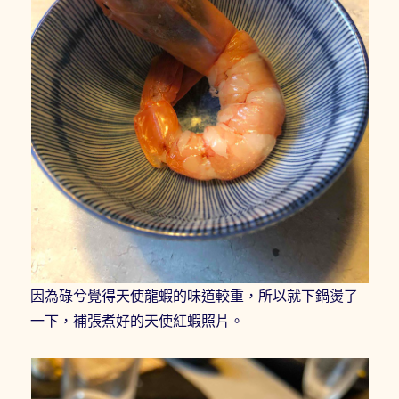
因為碌兮覺得天使龍蝦的味道較重，所以就下鍋燙了
一下，補張煮好的天使紅蝦照片。