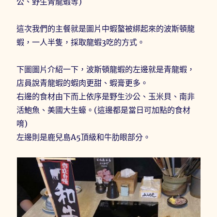
公、野生青龍蝦等)
這次我們的主餐就是圖片中蝦螯被綁起來的波斯頓龍
蝦，一人半隻，採取龍蝦3吃的方式。
下圖圖片介紹一下，波斯頓龍蝦的左邊就是青龍蝦，
店員說青龍蝦的蝦肉更甜、蝦膏更多。
右邊的食材由下而上依序是野生沙公、玉米貝、南非
活鮑魚、美國大生蠔。(這邊都是當日可加點的食材
唷)
左邊則是鹿兒島A5頂級和牛肋眼部分。