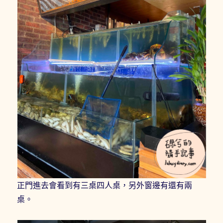
正門進去會看到有三桌四人桌，另外窗邊有還有兩
桌。