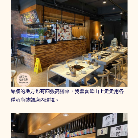
靠牆的地方也有四張高腳桌，我蠻喜歡山上走走用各
種酒瓶裝飾店內環境。