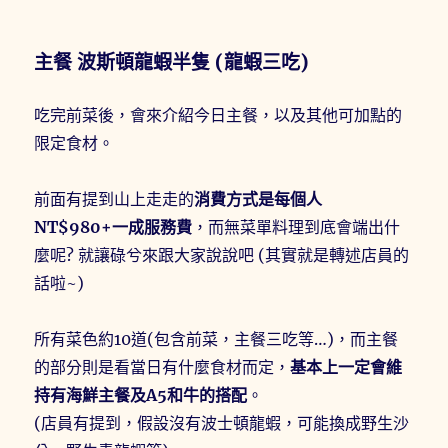
主餐 波斯頓龍蝦半隻 (龍蝦三吃)
吃完前菜後，會來介紹今日主餐，以及其他可加點的
限定食材。
前面有提到山上走走的
消費方式是每個人
NT$980+一成服務費
，而無菜單料理到底會端出什
麼呢? 就讓碌兮來跟大家說說吧 (其實就是轉述店員的
話啦~)
所有菜色約10道(包含前菜，主餐三吃等…)，而主餐
的部分則是看當日有什麼食材而定，
基本上一定會維
持有海鮮主餐及A5和牛的搭配
。
(店員有提到，假設沒有波士頓龍蝦，可能換成野生沙