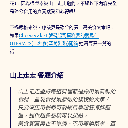
花)，因為很榮幸被山上走走邀約，不過以下內容完全
是碌兮食用的真實感受和心得喔!
不過嚴格來說，應該算是碌兮的第二篇美食文章吧，
如果
Cheesecake1 號稱起司蛋糕界的愛馬仕
(HERMES)_奢侈(藍莓乳酪)開箱
這篇算第一篇的
話。
山上走走 餐廳介紹
山上走走堅持每道料理都是採用最新鮮的
食材，呈現食材最原始的樣貌給大家！
只要來店用餐即可親眼目擊超狂海鮮擺
盤，提供超多品項可以加點，
美食饗宴再也不單調、不用等換菜單，直