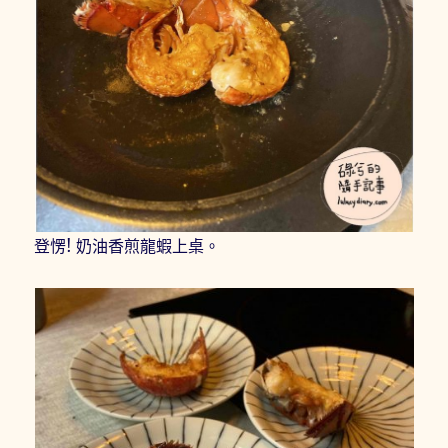
登愣! 奶油香煎龍蝦上桌。