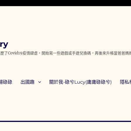
ry
歷了Covid19疫情肆虐，開始寫一些遊戲或手遊兌換碼，再後來升格當爸爸
腸碌碌
出國趣
關於我-碌兮Lucy(庸庸碌碌兮)
隱私權