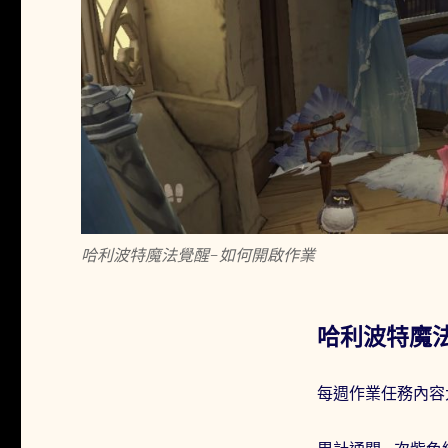
大
改
版
如
何
有
效
完
成
作
業
(含
哈利波特魔法覺醒-如何開啟作業
協
作
任
務
哈利波特魔
教
學)〉
每週作業任務內容