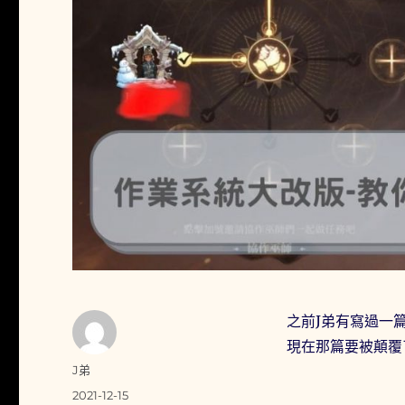
之前J弟有寫過一篇
現在那篇要被顛覆
作
J弟
者
發
2021-12-15