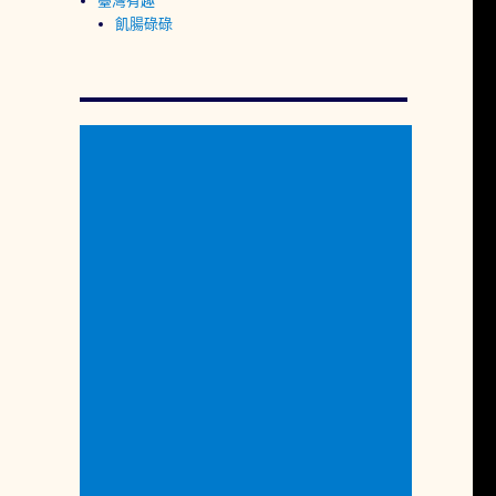
臺灣有趣
飢腸碌碌