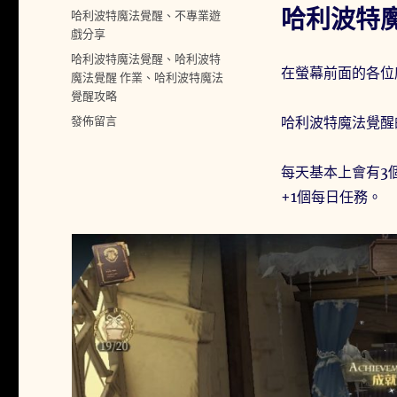
佈
哈利波特
分
哈利波特魔法覺醒
、
不專業遊
日
類
戲分享
期:
標
哈利波特魔法覺醒
、
哈利波特
在螢幕前面的各位
籤
魔法覺醒 作業
、
哈利波特魔法
覺醒攻略
在
發佈留言
哈利波特魔法覺醒
〈哈
利
每天基本上會有3
波
特
+1個每日任務。
魔
法
覺
醒
12
月
「作
業」
系
統