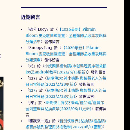
近期留言
「
碌兮 Lucy
」於〈
【2026最新】Pikmin
Bloom 皮克敏圖鑑總覽：全種類飾品收集攻略與
分類清單
〉發佈留言
「
Snoopy Lin
」於〈
【2026最新】Pikmin
Bloom 皮克敏圖鑑總覽：全種類飾品收集攻略與
再
分類清單
〉發佈留言
「
米
」於〈
小妖問道禮包碼/序號整理與序號兌換
ios及android教學(2024/5/15更新)
〉發佈留言
「
123
」於〈
秘境傳說: 神木遺跡 與智慧老人的每
日日常答題(2022/4/28更新)
〉發佈留言
「
123
」於〈
秘境傳說: 神木遺跡 與智慧老人的每
日日常答題(2022/4/28更新)
〉發佈留言
「
J弟
」於〈
新劍俠世界3兌換碼/禮品碼/虛寶序
號列整理與兌換教學(2022/08/11更新)
〉發佈留
言
「
和我來一炮
」於〈
新劍俠世界3兌換碼/禮品碼/
虛寶序號列整理與兌換教學(2022/08/11更新)
〉