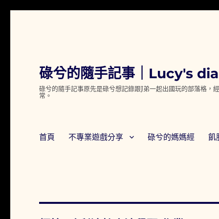
碌兮的隨手記事｜Lucy's dia
碌兮的隨手記事原先是碌兮想記錄跟J弟一起出國玩的部落格，經
常。
首頁
不專業遊戲分享
碌兮的媽媽經
飢