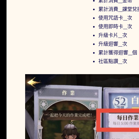
累計消費_金幣
累計消費_課堂兌
使用咒語卡_次
使用即時卡_次
升級卡片_次
升級迴響_次
累計獲得迴響_個
社區點讚_次