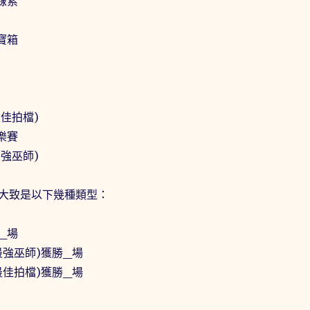
線索
寶箱
佳拍檔)
樂賽
強巫師)
大致是以下幾種類型：
_場
最強巫師)獲勝_場
最佳拍檔)獲勝_場