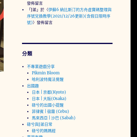
發佈留言
「
J弟
」於〈
伊蘇6 納比斯汀的方舟虛寶碼整理與
序號兌換教學(2021/12/26更新)(含假日限時序
號)
〉發佈留言
分類
不專業遊戲分享
Pikmin Bloom
哈利波特魔法覺醒
出國趣
日本 | 京都(Kyoto)
日本 | 大阪(Osaka)
碌兮的出國小提醒
菲律賓 | 宿霧 (Cebu)
馬來西亞 | 沙巴 (Sabah)
碌兮與J弟日常
碌兮的媽媽經