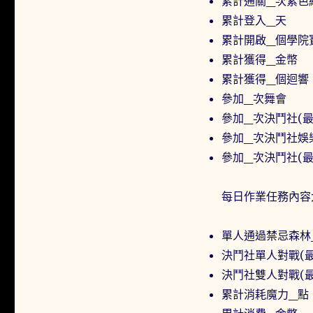
累計通關_次紫色
累計登入_天
累計開啟_個學院
累計獲得_金幣
累計獲得_個迴響
參加_次舞會
參加_次決鬥社(最
參加_次決鬥社娛
參加_次決鬥社(最
每日作業任務內容
單人通過禁忌森林
決鬥社單人對戰(
決鬥社雙人對戰(
累計消耗魔力_點